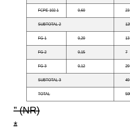
FCPE 102.1
0,60
23
SUBTOTAL 2
12
FG-1
0,20
13
FG-2
0,15
7
FG-3
0,12
29
SUBTOTAL 3
49
TOTAL
59
” (NR)
*