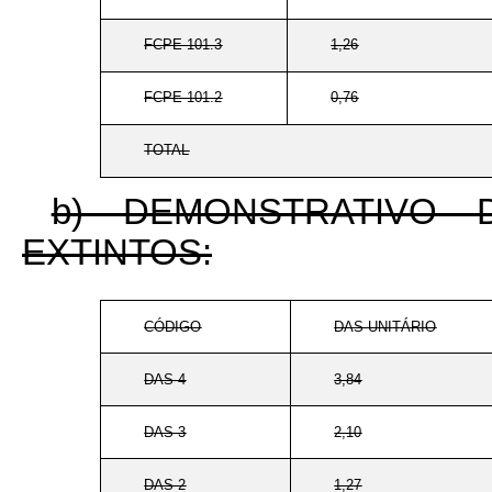
FCPE 101.3
1,26
FCPE 101.2
0,76
TOTAL
b) DEMONSTRATIVO
EXTINTOS:
CÓDIGO
DAS-UNITÁRIO
DAS-4
3,84
DAS-3
2,10
DAS-2
1,27