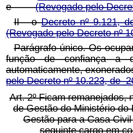
e
(Revogado pelo Decre
II - o
Decreto nº 9.121, 
(Revogado pelo Decreto nº 1
Parágrafo único. Os ocupa
função de confiança a
automaticamente, exoner
pelo Decreto nº 10.223, de 
Art. 2º Ficam remanejados, 
de Gestão do Ministério do
Gestão para a Casa Civil
seguinte cargo em c