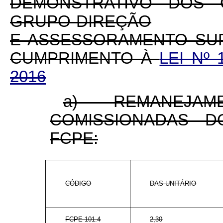
DEMONSTRATIVO DOS
GRUPO-DIREÇÃO
E ASSESSORAMENTO SUP
CUMPRIMENTO À
LEI Nº
2016
a) REMANEJA
COMISSIONADAS D
FCPE:
CÓDIGO
DAS-UNITÁRIO
FCPE 101.4
2,30