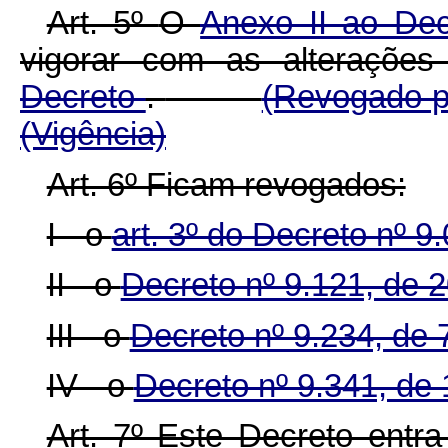
Art. 5º
O
Anexo II ao De
vigorar com as alteraçõe
Decreto
.
(Revogado p
(Vigência)
Art. 6º Ficam revogados:
I - o
art. 3º do Decreto nº 
II - o
Decreto nº 9.121, de 
III - o
Decreto nº 9.234, de
IV - o
Decreto nº 9.341, de 
Art. 7º Este Decreto ent