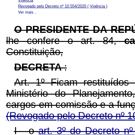
Vigência
Revogado pelo Decreto nº 10.554/2020
(
Vigência
)
Ver mais...
O PRESIDENTE DA REP
lhe confere o art. 84,
c
Constituição,
DECRETA
:
Art. 1º
Ficam restituído
Ministério do Planejament
cargos em comissão e a funç
(Revogado pelo Decreto nº 1
I - o
art. 3º do Decreto 