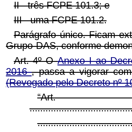
II - três FCPE 101.3; e
III - uma FCPE 101.2.
Parágrafo único. Ficam ex
Grupo-DAS, conforme demon
Art. 4º
O
Anexo I ao Decr
2016
, passa a vigorar com
(Revogado pelo Decreto nº 1
“Ar
......................................
...................................