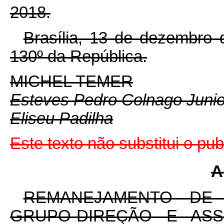
2018.
Brasília, 13 de dezembro 
130º da República.
MICHEL TEMER
Esteves Pedro Colnago Junio
Eliseu Padilha
Este texto não substitui o p
A
REMANEJAMENTO DE
GRUPO-DIREÇÃO E ASS