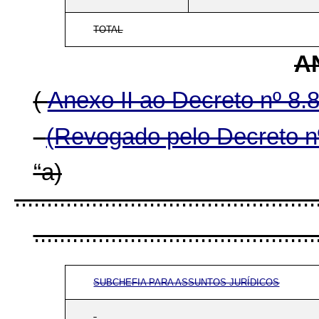
TOTAL
AN
(
Anexo II ao Decreto nº 8.
(Revogado pelo Decreto n
“a)
...............................................
............................................
SUBCHEFIA PARA ASSUNTOS JURÍDICOS