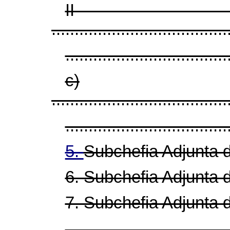
I
......................................
...................................
c)
......................................
...................................
5.
Subchefia Adjunta 
6. Subchefia Adjunta 
7. Subchefia Adjunta 
...................................