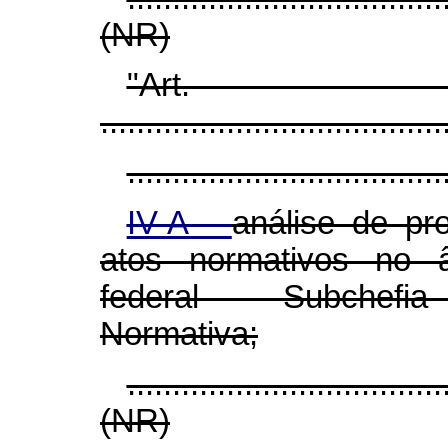
(NR)
"Ar
......................................
...................................
IV-A -
análise de pr
atos normativos no 
federal - Subchefia
Normativa;
...................................
(NR)