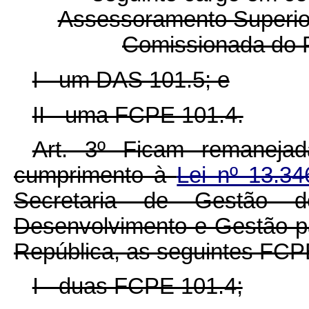
Assessoramento Superio
Comissionada do 
I - um DAS 101.5; e
II - uma FCPE 101.4.
Art. 3º Ficam remanej
cumprimento à
Lei nº 13.3
Secretaria de Gestão do
Desenvolvimento e Gestão pa
República, as seguintes FCP
I - duas FCPE 101.4;