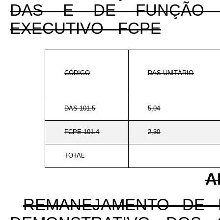
DAS E DE FUNÇÃO 
EXECUTIVO - FCPE
CÓDIGO
DAS-UNITÁRIO
DAS 101.5
5,04
FCPE 101.4
2,30
TOTAL
A
REMANEJAMENTO DE 