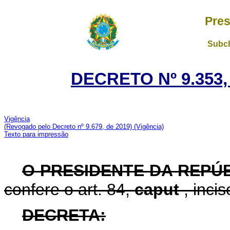
Pres
Subch
DECRETO Nº 9.353,
Vigência
(Revogado pelo Decreto nº 9.679, de 2019)
(Vigência)
Texto para impressão
O PRESIDENTE DA REPÚ
confere o art. 84,
caput
, inci
DECRETA: