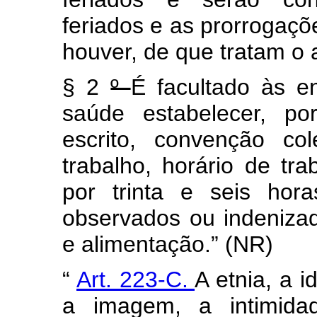
feriados e as prorrogaçõ
houver, de que tratam o a
§ 2
º
É facultado às e
saúde estabelecer, po
escrito, convenção co
trabalho, horário de tr
por trinta e seis hora
observados ou indenizad
e alimentação.” (NR)
“
Art. 223-C.
A etnia, a i
a imagem, a intimida