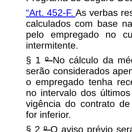
“Art. 452-F.
As verbas res
calculados com base na
pelo empregado no cur
intermitente.
§ 1
º
No cálculo da mé
serão considerados ape
o empregado tenha rece
no intervalo dos últim
vigência do contrato de 
for inferior.
§ 2
º
O aviso prévio ser