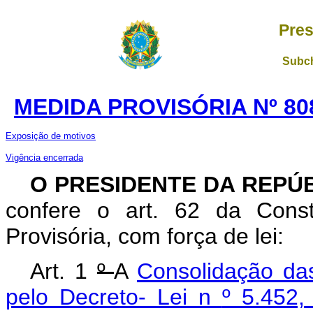
Pres
Subch
MEDIDA PROVISÓRIA Nº 80
Exposição de motivos
Vigência encerrada
O
PRESIDENTE DA REPÚ
confere o art. 62 da Const
Provisória, com força de lei:
Art. 1
º
A
Consolidação da
pelo Decreto- Lei n
º 5.452