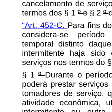
cancelamento de serviç
termos dos § 1
º
e § 2
º
“Art. 452-C.
Para fins d
considera-se período 
temporal distinto daq
intermitente haja sid
serviços nos termos do 
§ 1
º
Durante o períod
poderá prestar serviços
tomadores de serviço,
atividade econômica, ut
intermitente ou outra