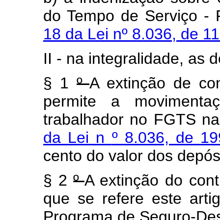
do Tempo de Serviço - 
18 da Lei nº 8.036, de 
II - na integralidade, as 
§ 1
º
A extinção de con
permite a movimenta
trabalhador no FGTS n
da Lei n
º 8.036, de 1
cento do valor dos depós
§ 2
º
A extinção do cont
que se refere este art
Programa de Seguro-De