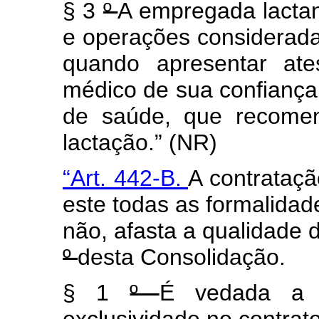
§ 3
º
A empregada lactan
e operações considerada
quando apresentar ate
médico de sua confiança,
de saúde, que recomen
lactação.” (NR)
“Art. 442-B.
A contrataç
este todas as formalidad
não, afasta a qualidade 
º
desta Consolidação.
§ 1
º
É vedada a c