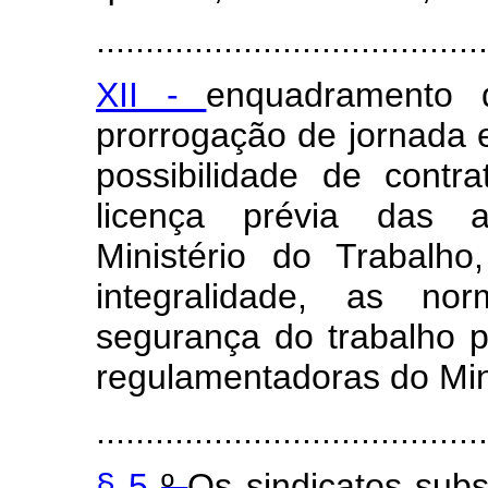
........................................
XII -
enquadramento 
prorrogação de jornada e
possibilidade de contr
licença prévia das a
Ministério do Trabalh
integralidade, as n
segurança do trabalho 
regulamentadoras do Mini
........................................
§ 5
º
Os sindicatos subs