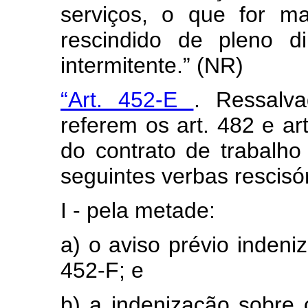
serviços, o que for ma
rescindido de pleno di
intermitente.” (NR)
“Art. 452-E
. Ressalv
referem os art. 482 e ar
do contrato de trabalho
seguintes verbas rescisór
I - pela metade:
a) o aviso prévio indeni
452-F; e
b) a indenização sobre