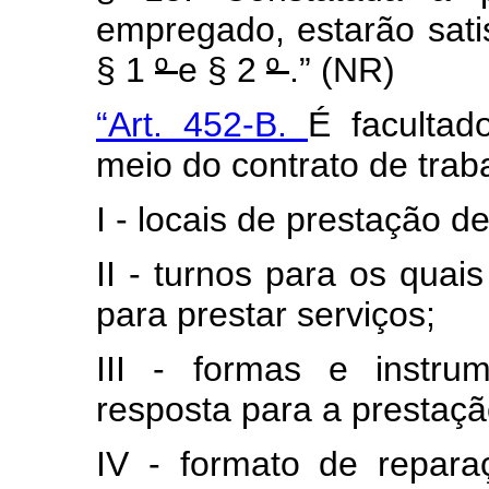
empregado, estarão satis
§ 1
º
e § 2
º
.” (NR)
“Art. 452-B.
É facultad
meio do contrato de traba
I - locais de prestação de
II - turnos para os qua
para prestar serviços;
III - formas e instr
resposta para a prestaçã
IV - formato de repara