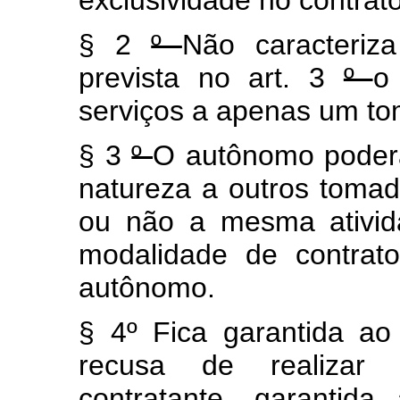
exclusividade no contrat
§ 2
º
Não caracteriz
prevista no art. 3
º
o
serviços a apenas um to
§ 3
º
O autônomo poderá
natureza a outros toma
ou não a mesma ativid
modalidade de contrato
autônomo.
§ 4º Fica garantida ao
recusa de realizar 
contratante, garantid