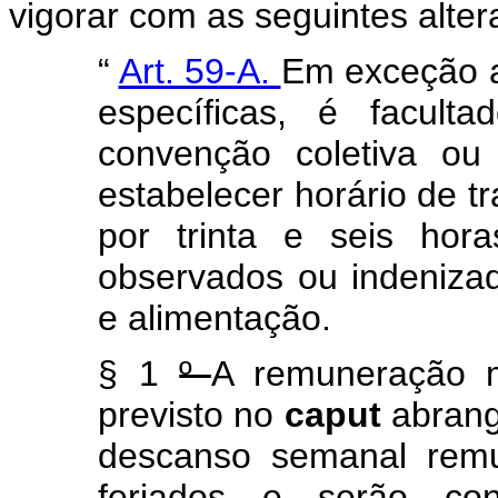
vigorar com as seguintes alter
“
Art. 59-A.
Em exceção ao
específicas, é facult
convenção coletiva ou 
estabelecer horário de t
por trinta e seis hora
observados ou indenizad
e alimentação.
§ 1
º
A remuneração m
previsto no
caput
abrang
descanso semanal rem
feriados e serão co