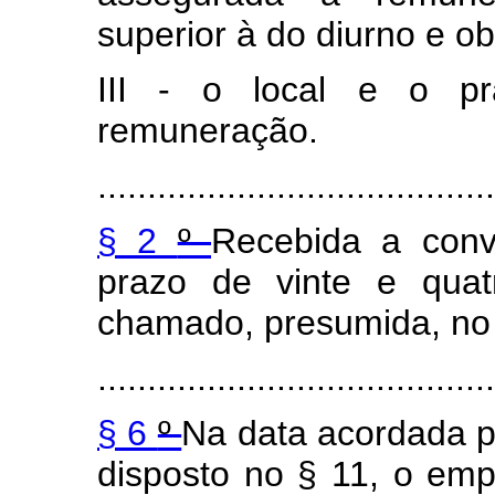
superior à do diurno e o
III - o local e o p
remuneração.
........................................
§ 2
º
Recebida a conv
prazo de vinte e quat
chamado, presumida, no s
........................................
§ 6
º
Na data acordada 
disposto no § 11, o emp