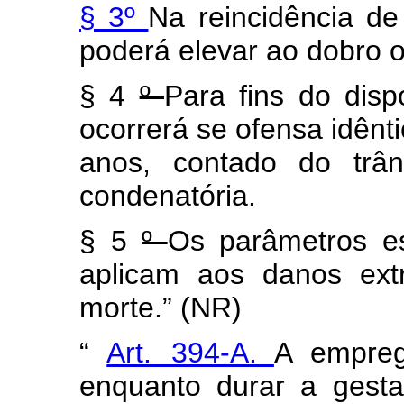
§ 3º
Na reincidência de
poderá elevar ao dobro o
§ 4
º
Para fins do dis
ocorrerá se ofensa idênti
anos, contado do trân
condenatória.
§ 5
º
Os parâmetros e
aplicam aos danos extr
morte.” (NR)
“
Art. 394-A.
A empreg
enquanto durar a gesta