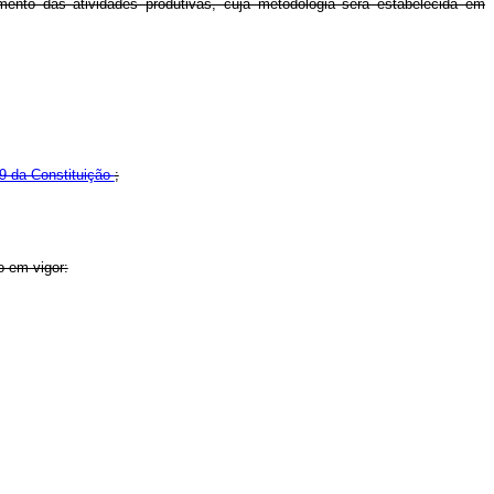
amento das atividades produtivas, cuja metodologia será estabelecida em
59 da Constituição
;
o em vigor: