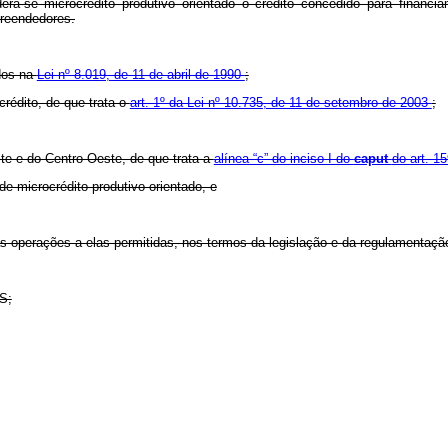
era-se microcrédito produtivo orientado o crédito concedido para financi
preendedores.
idos na
Lei nº 8.019, de 11 de abril de 1990
;
crédito, de que trata o
art. 1º da Lei nº 10.735, de 11 de setembro de 2003
;
ste e do Centro-Oeste, de que trata a
alínea “c” do inciso I do
caput
do art. 1
e microcrédito produtivo orientado, e
s operações a elas permitidas, nos termos da legislação e da regulamentaçã
S;