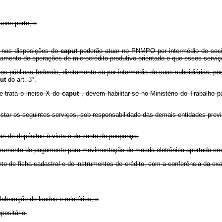
ueno porte, e
em nas disposições do
caput
poderão atuar no PNMPO por intermédio de socie
mento de operações de microcrédito produtivo orientado e que esses serviços
iras públicas federais, diretamente ou por intermédio de suas subsidiárias, p
put
do art. 3º.
e trata o inciso X do
caput
, devem habilitar-se no Ministério do Trabalho
star os seguintes serviços, sob responsabilidade das demais entidades prev
as de depósitos à vista e de conta de poupança;
strumento de pagamento para movimentação de moeda eletrônica aportada em 
mento de ficha cadastral e de instrumentos de crédito, com a conferência da 
aboração de laudos e relatórios; e
positário.