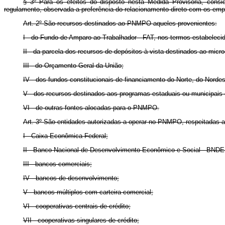
§ 3º Para os efeitos do disposto nesta Medida Provisória, consid
regulamento, observada a preferência do relacionamento direto com os em
Art. 2º São recursos destinados ao PNMPO aqueles provenientes:
I - do Fundo de Amparo ao Trabalhador - FAT, nos termos estabelec
II - da parcela dos recursos de depósitos à vista destinados ao micro
III - do Orçamento Geral da União;
IV - dos fundos constitucionais de financiamento do Norte, do Norde
V - dos recursos destinados aos programas estaduais ou municipais d
VI - de outras fontes alocadas para o PNMPO.
Art. 3º São entidades autorizadas a operar no PNMPO, respeitadas a
I - Caixa Econômica Federal;
II - Banco Nacional de Desenvolvimento Econômico e Social - BNDE
III - bancos comerciais;
IV - bancos de desenvolvimento;
V - bancos múltiplos com carteira comercial;
VI - cooperativas centrais de crédito;
VII - cooperativas singulares de crédito;