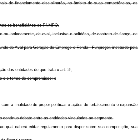
nais de financiamento disciplinarão, no âmbito de suas competências, as
entre os beneficiários do PNMPO.
u isoladamente, de aval, inclusive o solidário, de contrato de fiança, de
undo de Aval para Geração de Emprego e Renda - Funproger, instituído pela
ão das entidades de que trata o art. 3º;
tro e o termo de compromisso; e
com a finalidade de propor políticas e ações de fortalecimento e expansão
 o contínuo debate entre as entidades vinculadas ao segmento.
ao qual caberá editar regulamento para dispor sobre sua composição, sua