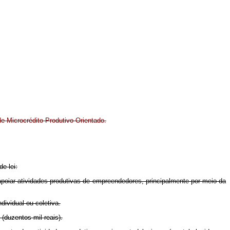
e Microcrédito Produtivo Orientado.
e lei:
 apoiar atividades produtivas de empreendedores, principalmente por meio da
ividual ou coletiva.
(duzentos mil reais).