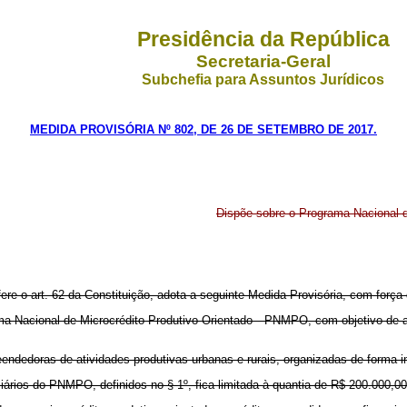
Presidência da República
Secretaria-Geral
Subchefia para Assuntos Jurídicos
MEDIDA PROVISÓRIA Nº 802, DE 26 DE SETEMBRO DE 2017.
Dispõe sobre o Programa Nacional d
fere o art. 62 da Constituição, adota a seguinte Medida Provisória, com força d
grama Nacional de Microcrédito Produtivo Orientado - PNMPO, com objetivo de
ndedoras de atividades produtivas urbanas e rurais, organizadas de forma ind
iários do PNMPO, definidos no § 1º, fica limitada à quantia de R$ 200.000,00 