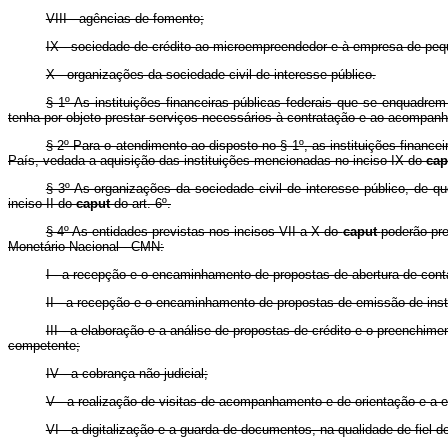
VIII - agências de fomento;
IX - sociedade de crédito ao microempreendedor e à empresa de peq
X - organizações da sociedade civil de interesse público.
§ 1º As instituições financeiras públicas federais que se enquadr
tenha por objeto prestar serviços necessários à contratação e ao acompanha
§ 2º Para o atendimento ao disposto no § 1º, as instituições finance
País, vedada a aquisição das instituições mencionadas no inciso IX do
ca
§ 3º As organizações da sociedade civil de interesse público, de qu
inciso II do
caput
do art. 6º.
§ 4º As entidades previstas nos incisos VII a X do
caput
poderão pre
Monetário Nacional - CMN:
I - a recepção e o encaminhamento de propostas de abertura de cont
II - a recepção e o encaminhamento de propostas de emissão de in
III - a elaboração e a análise de propostas de crédito e o preenchi
competente;
IV - a cobrança não judicial;
V - a realização de visitas de acompanhamento e de orientação e a el
VI - a digitalização e a guarda de documentos, na qualidade de fiel de