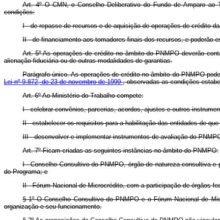
Art. 4º O CMN, o Conselho Deliberativo do Fundo de Amparo ao Tra
condições:
I - de repasse de recursos e de aquisição de operações de crédito das
II - de financiamento aos tomadores finais dos recursos, e poderão 
Art. 5º As operações de crédito no âmbito do PNMPO deverão contar 
alienação fiduciária ou de outras modalidades de garantias.
Parágrafo único. As operações de crédito no âmbito do PNMPO poderã
Lei nº 9.872, de 23 de novembro de 1999
, observadas as condições estabe
Art. 6º Ao Ministério do Trabalho compete:
I - celebrar convênios, parcerias, acordos, ajustes e outros instrume
II - estabelecer os requisitos para a habilitação das entidades de que
III - desenvolver e implementar instrumentos de avaliação do PNMPO 
Art. 7º Ficam criadas as seguintes instâncias no âmbito do PNMPO:
I - Conselho Consultivo do PNMPO, órgão de natureza consultiva e p
do Programa; e
II - Fórum Nacional de Microcrédito, com a participação de órgãos f
§ 1º O Conselho Consultivo do PNMPO e o Fórum Nacional de Microc
organização e seu funcionamento.