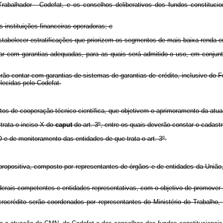
balhador - Codefat, e os conselhos deliberativos dos fundos constitucio
 instituições financeiras operadoras; e
estabelecer estratificações que priorizem os segmentos de mais baixa renda 
com garantias adequadas, para as quais será admitido o uso, em conjunto o
o contar com garantias de sistemas de garantias de crédito, inclusive do F
lecidas pelo Codefat.
ntos de cooperação técnico-científica, que objetivem o aprimoramento da atuaç
 trata o inciso X do
caput
do art. 3º, entre os quais deverão constar o cadas
e de monitoramento das entidades de que trata o art. 3º.
ropositiva, composto por representantes de órgãos e de entidades da União, 
ederais competentes e entidades representativas, com o objetivo de promover
rédito serão coordenados por representantes do Ministério do Trabalho, 