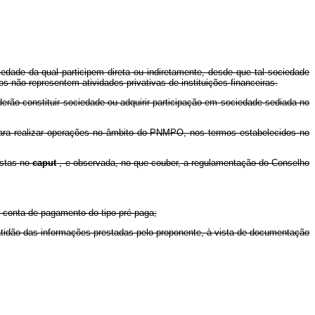
dade da qual participem direta ou indiretamente, desde que tal sociedade
 não representem atividades privativas de instituições financeiras.
oderão constituir sociedade ou adquirir participação em sociedade sediada no
 para realizar operações no âmbito do PNMPO, nos termos estabelecidos no
istas no
caput
, e observada, no que couber, a regulamentação do Conselho
conta de pagamento do tipo pré-paga;
exatidão das informações prestadas pelo proponente, à vista de documentação