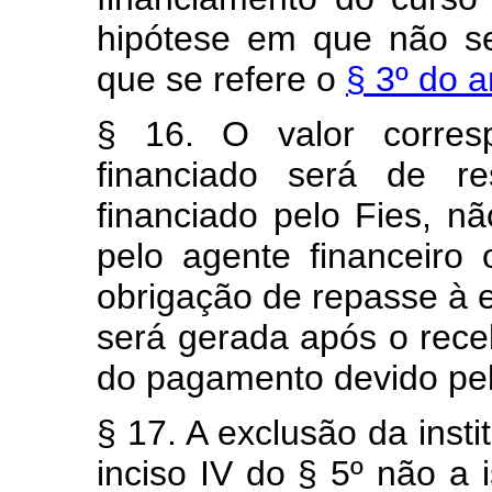
hipótese em que não se
que se refere o
§ 3º do a
§ 16. O valor corres
financiado será de re
financiado pelo Fies, n
pelo agente financeiro
obrigação de repasse à
será gerada após o rece
do pagamento devido pel
§ 17. A exclusão da inst
inciso IV do § 5º não a 