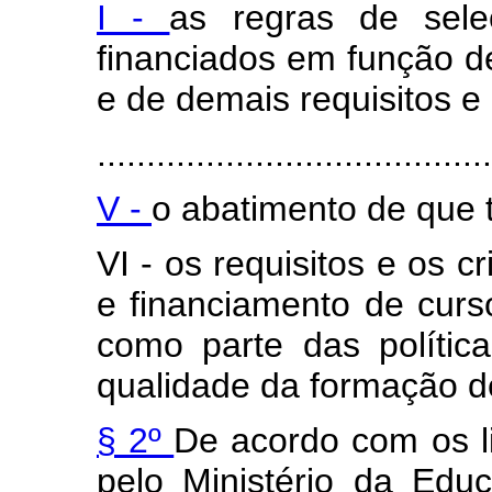
I -
as regras de sel
financiados em função d
e de demais requisitos e
........................................
V -
o abatimento de que tr
VI - os requisitos e os c
e financiamento de curs
como parte das polític
qualidade da formação d
§ 2º
De acordo com os li
pelo Ministério da Edu