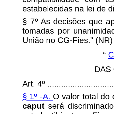
estabelecidas na lei de d
§ 7º As decisões que ap
tomadas por unanimidad
União no CG-Fies.” (NR)
“
C
DAS
Art. 4º ..............................
§ 1º -A.
O valor total do
caput
será discriminad