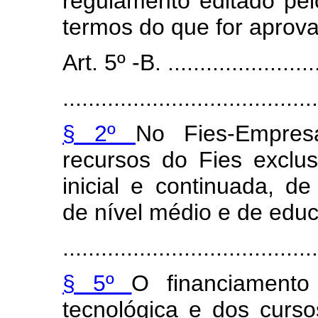
regulamento editado pel
termos do que for aprov
Art. 5º -B. .........................
........................................
§ 2º
No Fies-Empre
recursos do Fies exclu
inicial e continuada, de
de nível médio e de educ
.......................................
§ 5º
O financiamento
tecnológica e dos curs