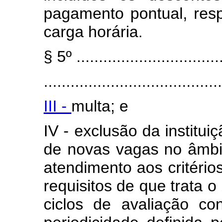
pagamento pontual, resp
carga horária.
§ 5º .................................
........................................
III -
multa; e
IV - exclusão da institui
de novas vagas no âmbi
atendimento aos critério
requisitos de que trata o
ciclos de avaliação c