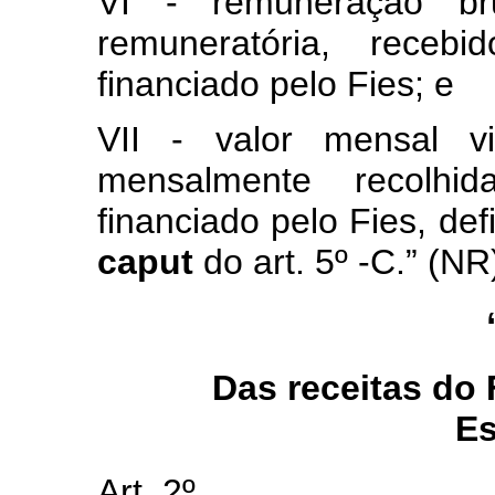
VI - remuneração br
remuneratória, recebi
financiado pelo Fies; e
VII - valor mensal v
mensalmente recolhi
financiado pelo Fies, def
caput
do art. 5º -C.” (NR
Das receitas do
Es
Art. 2º ..............................