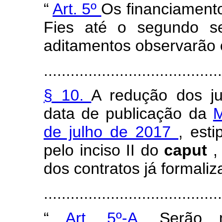
“
Art. 5º
Os financiament
Fies até o segundo s
aditamentos observarão 
........................................
§ 10.
A redução dos ju
data de publicação da
M
de julho de 2017
, est
pelo inciso II do
caput
,
dos contratos já formaliz
......................................
“
Art. 5º-A.
Serão 