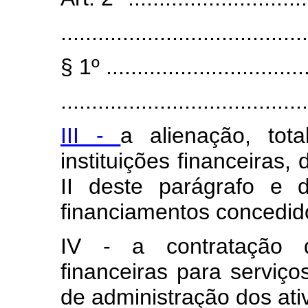
........................................
§ 1º .................................
........................................
III -
a alienação, tot
instituições financeiras,
II deste parágrafo e 
financiamentos concedido
IV - a contratação d
financeiras para serviço
de administração dos ativo