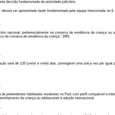
ante decisão fundamentada da autoridade judiciária.
igo, deverá ser apresentado laudo fundamentado pela equipe mencionada no §
.
ório nacional, preferencialmente na comarca de residência da criança ou ado
ízo da comarca de residência da criança.” (NR)
.
o será de 120 (cento e vinte) dias, prorrogável uma única vez por igual 
.
 de pretendentes habilitados residentes no País com perfil compatível e int
ncaminhamento da criança ou adolescente à adoção internacional.
..