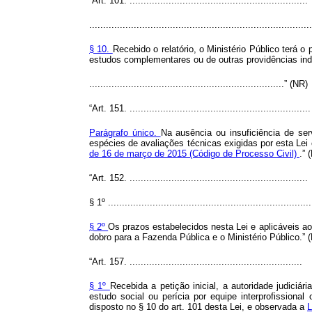
“Art. 101. ................................................................
................................................................................
§ 10.
Recebido o relatório, o Ministério Público terá o
estudos complementares ou de outras providências in
......................................................................” (NR)
“Art. 151. .................................................................
Parágrafo único.
Na ausência ou insuficiência de ser
espécies de avaliações técnicas exigidas por esta Lei 
de 16 de março de 2015 (Código de Processo Civil)
.” 
“Art. 152. ................................................................
§ 1º .........................................................................
§ 2º
Os prazos estabelecidos nesta Lei e aplicáveis a
dobro para a Fazenda Pública e o Ministério Público.” 
“Art. 157. ..............................................................
§ 1º
Recebida a petição inicial, a autoridade judici
estudo social ou perícia por equipe interprofissiona
disposto no § 10 do art. 101 desta Lei, e observada a
L