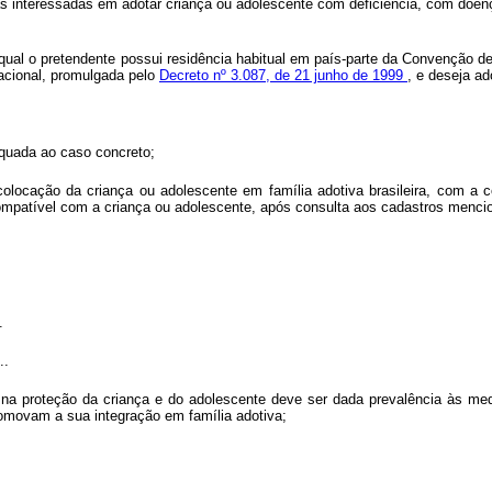
as interessadas em adotar criança ou adolescente com deficiência, com doe
qual o pretendente possui residência habitual em país-parte da Convenção d
acional, promulgada pelo
Decreto nº 3.087, de 21 junho de 1999
, e deseja a
equada ao caso concreto;
colocação da criança ou adolescente em família adotiva brasileira, com a c
 compatível com a criança ou adolescente, após consulta aos cadastros menci
.
..
 e na proteção da criança e do adolescente deve ser dada prevalência às m
promovam a sua integração em família adotiva;