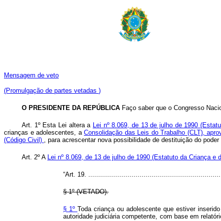
Mensagem de veto
(Promulgação de partes vetadas
)
O PRESIDENTE DA REPÚBLICA
Faço saber que o Congresso Nacion
Art. 1º Esta Lei altera a
Lei nº 8.069, de 13 de julho de 1990 (Estat
crianças e adolescentes, a
Consolidação das Leis do Trabalho (CLT), apro
(Código Civil)
, para acrescentar nova possibilidade de destituição do poder f
Art. 2º
A
Lei nº 8.069, de 13 de julho de 1990 (Estatuto da Criança e
“Art. 19. ...................................................................
§ 1º (VETADO).
§ 1º
Toda criança ou adolescente que estiver inserido
autoridade judiciária competente, com base em relatório