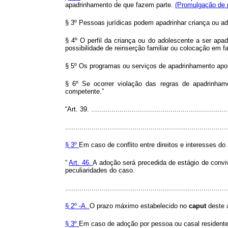
apadrinhamento de que fazem parte.
(Promulgação de 
§ 3º Pessoas jurídicas podem apadrinhar criança ou ad
§ 4º O perfil da criança ou do adolescente a ser ap
possibilidade de reinserção familiar ou colocação em fa
§ 5º Os programas ou serviços de apadrinhamento apoia
§ 6º Se ocorrer violação das regras de apadrinhame
competente.”
“Art. 39. ...................................................................
................................................................................
§ 3º
Em caso de conflito entre direitos e interesses do
“
Art. 46.
A adoção será precedida de estágio de convi
peculiaridades do caso.
................................................................................
§ 2º -A.
O prazo máximo estabelecido no
caput
deste 
§ 3º
Em caso de adoção por pessoa ou casal residente o