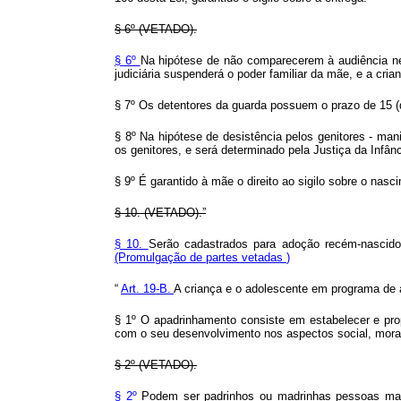
§ 6º (VETADO).
§ 6º
Na hipótese de não comparecerem à audiência nem
judiciária suspenderá o poder familiar da mãe, e a cria
§ 7º Os detentores da guarda possuem o prazo de 15 (q
§ 8º Na hipótese de desistência pelos genitores - man
os genitores, e será determinado pela Justiça da Infân
§ 9º É garantido à mãe o direito ao sigilo sobre o nasci
§ 10. (VETADO).”
§ 10.
Serão cadastrados para adoção recém-nascidos 
(Promulgação de partes vetadas
)
“
Art. 19-B.
A criança e o adolescente em programa de a
§ 1º O apadrinhamento consiste em estabelecer e propo
com o seu desenvolvimento nos aspectos social, moral, 
§ 2º (VETADO).
§ 2º
Podem ser padrinhos ou madrinhas pessoas maio