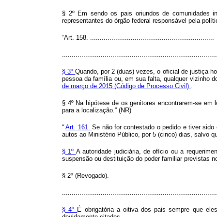
§ 2º Em sendo os pais oriundos de comunidades indíge
representantes do órgão federal responsável pela políti
“Art. 158. ................................................................
................................................................................
§ 3º
Quando, por 2 (duas) vezes, o oficial de justiça 
pessoa da família ou, em sua falta, qualquer vizinho d
de março de 2015 (Código de Processo Civil)
.
§ 4º Na hipótese de os genitores encontrarem-se em lo
para a localização.” (NR)
“
Art. 161.
Se não for contestado o pedido e tiver sido c
autos ao Ministério Público, por 5 (cinco) dias, salvo q
§ 1º
A autoridade judiciária, de ofício ou a requeri
suspensão ou destituição do poder familiar previstas 
§ 2º (Revogado).
................................................................................
§ 4º
É obrigatória a oitiva dos pais sempre que el
devidamente citados.