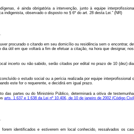
nas, é ainda obrigatória a intervenção, junto à equipe interprofissional 
ca indigenista, observado o disposto no § 6º do art. 28 desta Lei.” (NR)
.
houver procurado o citando em seu domicílio ou residência sem o encontrar, d
o dia útil em que voltará a fim de efetuar a citação, na hora que designar, n
cal incerto ou não sabido, serão citados por edital no prazo de 10 (dez) di
oncluído o estudo social ou a perícia realizada por equipe interprofissional ou
uando este for o requerente, e decidirá em igual prazo.
mento das partes ou do Ministério Público, determinará a oitiva de teste
nos
arts. 1.637 e 1.638 da Lei nº 10.406, de 10 de janeiro de 2002 (Código Civi
.
es forem identificados e estiverem em local conhecido, ressalvados os c