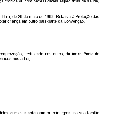
nça crônica ou com necessidades específicas de saúde,
e Haia, de 29 de maio de 1993, Relativa à Proteção das
dotar criança em outro país-parte da Convenção.
omprovação, certificada nos autos, da inexistência de
onados nesta Lei;
edidas que os mantenham ou reintegrem na sua família