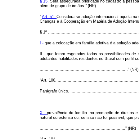
§ 15.
Será assegurada prioridade no cadastro a pesso
além de grupo de irmãos.” (NR)
“
Art. 51.
Considera-se adoção internacional aquela na 
Crianças e à Cooperação em Matéria de Adoção Intern
§ 1º .........................................................................
I -
que a colocação em família adotiva é a solução ad
II - que foram esgotadas todas as possibilidades de 
adotantes habilitados residentes no Brasil com perfil
.......................................................................” (NR)
“Art. 100. .................................................................
Parágrafo único. .......................................................
................................................................................
X -
prevalência da família: na promoção de direitos
natural ou extensa ou, se isso não for possível, que 
.....................................................................” (NR)