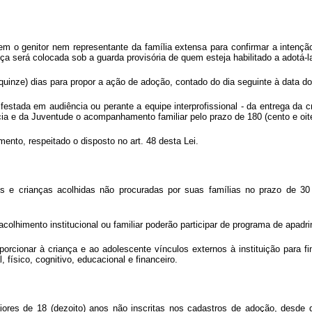
 o genitor nem representante da família extensa para confirmar a intenção 
nça será colocada sob a guarda provisória de quem esteja habilitado a adotá-l
uinze) dias para propor a ação de adoção, contado do dia seguinte à data do
ifestada em audiência ou perante a equipe interprofissional - da entrega da
cia e da Juventude o acompanhamento familiar pelo prazo de 180 (cento e oite
mento, respeitado o disposto no art. 48 desta Lei.
e crianças acolhidas não procuradas por suas famílias no prazo de 30 (t
colhimento institucional ou familiar poderão participar de programa de apadr
rcionar à criança e ao adolescente vínculos externos à instituição para fi
físico, cognitivo, educacional e financeiro.
res de 18 (dezoito) anos não inscritas nos cadastros de adoção, desde 