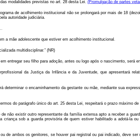
 das modalidades previstas no art. 28 desta Lei.
(Promulgação de partes vet
ograma de acolhimento institucional não se prolongará por mais de 18 (dez
la autoridade judiciária.
..
com a mãe adolescente que estiver em acolhimento institucional.
alizada multidisciplinar.” (NR)
em entregar seu filho para adoção, antes ou logo após o nascimento, será e
profissional da Justiça da Infância e da Juventude, que apresentará relatór
poderá determinar o encaminhamento da gestante ou mãe, mediante sua express
ermos do parágrafo único do art. 25 desta Lei, respeitará o prazo máximo de 9
 de não existir outro representante da família extensa apto a receber a guard
da criança sob a guarda provisória de quem estiver habilitado a adotá-la 
u de ambos os genitores, se houver pai registral ou pai indicado, deve ser m