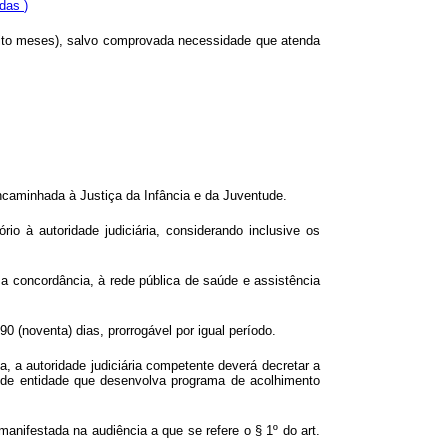
adas
)
oito meses), salvo comprovada necessidade que atenda
ncaminhada à Justiça da Infância e da Juventude.
io à autoridade judiciária, considerando inclusive os
a concordância, à rede pública de saúde e assistência
0 (noventa) dias, prorrogável por igual período.
a, a autoridade judiciária competente deverá decretar a
ou de entidade que desenvolva programa de acolhimento
anifestada na audiência a que se refere o § 1º do art.