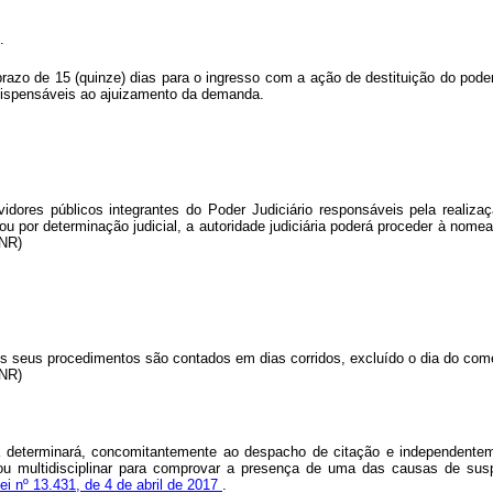
.
 prazo de 15 (quinze) dias para o ingresso com a ação de destituição do poder
dispensáveis ao ajuizamento da demanda.
vidores públicos integrantes do Poder Judiciário responsáveis pela realiz
ou por determinação judicial, a autoridade judiciária poderá proceder à nome
(NR)
os seus procedimentos são contados em dias corridos, excluído o dia do com
(NR)
ária determinará, concomitantemente ao despacho de citação e independente
l ou multidisciplinar para comprovar a presença de uma das causas de sus
ei nº 13.431, de 4 de abril de 2017
.