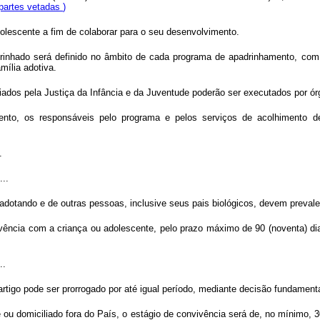
partes vetadas
)
olescente a fim de colaborar para o seu desenvolvimento.
adrinhado será definido no âmbito de cada programa de apadrinhamento, com
mília adotiva.
dos pela Justiça da Infância e da Juventude poderão ser executados por órg
nto, os responsáveis pelo programa e pelos serviços de acolhimento deve
.
...
 adotando e de outras pessoas, inclusive seus pais biológicos, devem prevale
vência com a criança ou adolescente, pelo prazo máximo de 90 (noventa) di
..
artigo pode ser prorrogado por até igual período, mediante decisão fundamenta
u domiciliado fora do País, o estágio de convivência será de, no mínimo, 30 