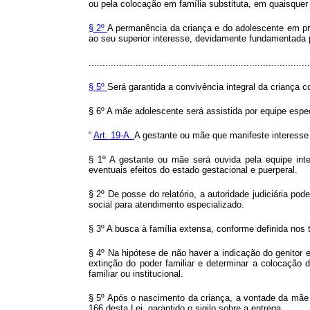
ou pela colocação em família substituta, em quaisquer
§ 2º
A permanência da criança e do adolescente em pr
ao seu superior interesse, devidamente fundamentada pe
................................................................................
§ 5º
Será garantida a convivência integral da criança 
§ 6º A mãe adolescente será assistida por equipe especi
“
Art. 19-A.
A gestante ou mãe que manifeste interesse 
§ 1º A gestante ou mãe será ouvida pela equipe inter
eventuais efeitos do estado gestacional e puerperal.
§ 2º De posse do relatório, a autoridade judiciária 
social para atendimento especializado.
§ 3º A busca à família extensa, conforme definida nos t
§ 4º Na hipótese de não haver a indicação do genitor e
extinção do poder familiar e determinar a colocação 
familiar ou institucional.
§ 5º Após o nascimento da criança, a vontade da mãe o
166 desta Lei, garantido o sigilo sobre a entrega.