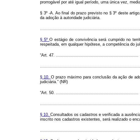
prorrogável por até igual período, uma única vez, medi
§ 3º -A. Ao final do prazo previsto no § 3º deste art
da adoção à autoridade judiciária.
................................................................................
§ 5º
O estágio de convivência será cumprido no territ
respeitada, em qualquer hipótese, a competência do ju
“Art. 47. ..................................................................
................................................................................
§ 10.
O prazo máximo para conclusão da ação de adoçã
judiciária.” (NR)
“Art. 50. ..................................................................
................................................................................
§ 10.
Consultados os cadastros e verificada a ausência
inscrito nos cadastros existentes, será realizado o e
................................................................................