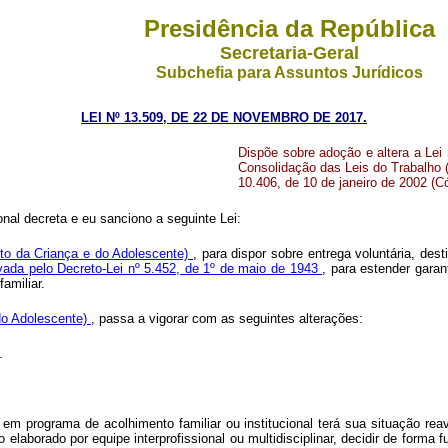
Presidência da República
Secretaria-Geral
Subchefia para Assuntos Jurídicos
LEI Nº 13.509, DE 22 DE NOVEMBRO DE 2017.
Dispõe sobre adoção e altera a Lei 
Consolidação das Leis do Trabalho (
10.406, de 10 de janeiro de 2002 (Có
al decreta e eu sanciono a seguinte Lei:
uto da Criança e do Adolescente)
, para dispor sobre entrega voluntária, des
vada pelo Decreto-Lei nº 5.452, de 1º de maio de 1943
, para estender garan
amiliar.
 do Adolescente)
, passa a vigorar com as seguintes alterações:
.
 em programa de acolhimento familiar ou institucional terá sua situação re
 elaborado por equipe interprofissional ou multidisciplinar, decidir de forma 