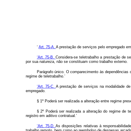
‘
Art. 75-A.
A prestação de serviços pelo empregado em r
‘Art. 75-B.
Considera-se teletrabalho a prestação de 
por sua natureza, não se constituam como trabalho externo.
Parágrafo único. O comparecimento às dependências d
regime de teletrabalho.’
‘Art. 75-C.
A prestação de serviços na modalidade de t
empregado.
§ 1º Poderá ser realizada a alteração entre regime pres
§ 2º Poderá ser realizada a alteração do regime de t
registro em aditivo contratual.’
‘Art. 75-D.
As disposições relativas à responsabilida
trabalho remoto, bem como ao reembolso de despesas arcadas