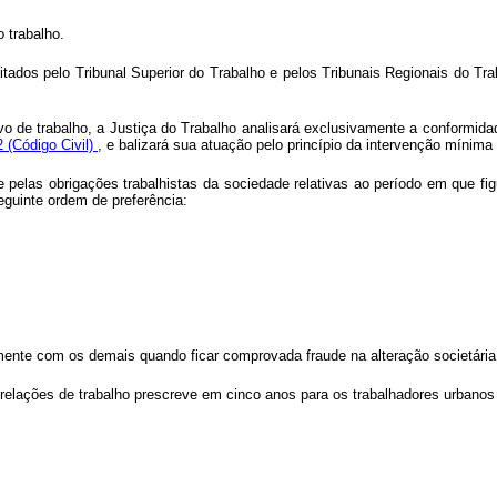
o trabalho.
tados pelo Tribunal Superior do Trabalho e pelos Tribunais Regionais do Trab
o de trabalho, a Justiça do Trabalho analisará exclusivamente a conformidad
2 (Código Civil)
, e balizará sua atuação pelo princípio da intervenção mínima
te pelas obrigações trabalhistas da sociedade relativas ao período em que 
eguinte ordem de preferência:
amente com os demais quando ficar comprovada fraude na alteração societária
relações de trabalho prescreve em cinco anos para os trabalhadores urbanos e