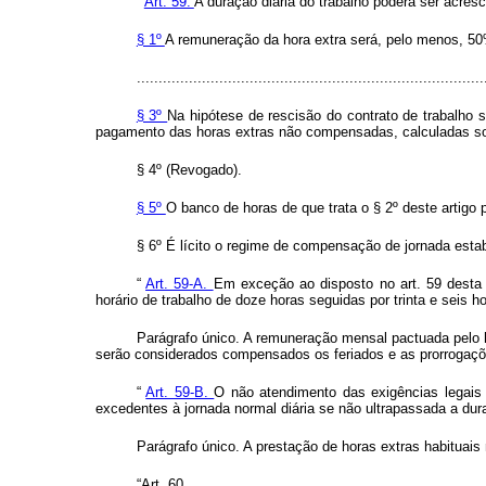
“
Art. 59.
A duração diária do trabalho poderá ser acres
§ 1º
A remuneração da hora extra será, pelo menos, 50%
................................................................................
§ 3º
Na hipótese de rescisão do contrato de trabalho s
pagamento das horas extras não compensadas, calculadas sob
§ 4º (Revogado).
§ 5º
O banco de horas de que trata o § 2º deste artigo
§ 6º É lícito o regime de compensação de jornada esta
“
Art. 59-A.
Em exceção ao disposto no art. 59 desta C
horário de trabalho de doze horas seguidas por trinta e seis 
Parágrafo único. A remuneração mensal pactuada pelo 
serão considerados compensados os feriados e as prorrogações
“
Art. 59-B.
O não atendimento das exigências legais 
excedentes à jornada normal diária se não ultrapassada a du
Parágrafo único. A prestação de horas extras habituai
“Art. 60. ................................................................