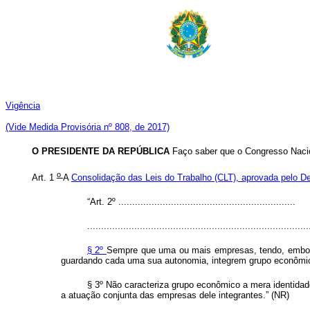
Vigência
(Vide Medida Provisória nº 808, de 2017)
O PRESIDENTE DA REPÚBLICA
Faço saber que o Congresso Nacio
o
Art. 1
A
Consolidação das Leis do Trabalho (CLT), aprovada pelo De
“Art. 2º ................................................................
................................................................................
§ 2º
Sempre que uma ou mais empresas, tendo, embora,
guardando cada uma sua autonomia, integrem grupo econômico
§ 3º Não caracteriza grupo econômico a mera identidad
a atuação conjunta das empresas dele integrantes.” (NR)