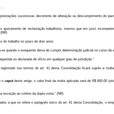
.....
prestações sucessivas decorrente de alteração ou descumprimento do pactua
elo ajuizamento de reclamação trabalhista, mesmo que em juízo incompeten
 (NR)
so do trabalho no prazo de dois anos.
icia-se quando o exequente deixa de cumprir determinação judicial no curso da
requerida ou declarada de ofício em qualquer grau de jurisdição.”
gistrado nos termos do art. 41 desta Consolidação ficará sujeito a multa
e o
caput
deste artigo, o valor final da multa aplicada será de R$ 800,00 (oi
ui exceção ao critério da dupla visita.” (NR)
os a que se refere o parágrafo único do art. 41 desta Consolidação, o empr