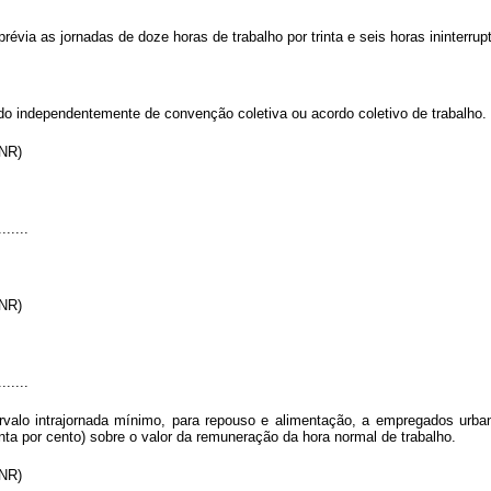
évia as jornadas de doze horas de trabalho por trinta e seis horas ininterru
do independentemente de convenção coletiva ou acordo coletivo de trabalho.
 (NR)
.......
 (NR)
.......
valo intrajornada mínimo, para repouso e alimentação, a empregados urbano
a por cento) sobre o valor da remuneração da hora normal de trabalho.
 (NR)