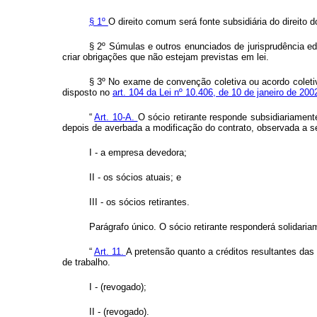
§ 1º
O direito comum será fonte subsidiária do direito d
§ 2º Súmulas e outros enunciados de jurisprudência edi
criar obrigações que não estejam previstas em lei.
§ 3º No exame de convenção coletiva ou acordo coletiv
disposto no
art. 104 da Lei nº 10.406, de 10 de janeiro de 200
“
Art. 10-A.
O sócio retirante responde subsidiariamen
depois de averbada a modificação do contrato, observada a s
I - a empresa devedora;
II - os sócios atuais; e
III - os sócios retirantes.
Parágrafo único. O sócio retirante responderá solidari
“
Art. 11.
A pretensão quanto a créditos resultantes das 
de trabalho.
I - (revogado);
II - (revogado).