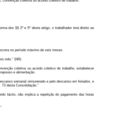
, convenção coletiva ou acordo coletivo de trabalho.
ma dos §§ 2º e 5º deste artigo, o trabalhador terá direito ao
o ocorra no período máximo de seis meses.
smo mês.” (NR)
nvenção coletiva ou acordo coletivo de trabalho, estabelecer
a repouso e alimentação.
descanso semanal remunerado e pelo descanso em feriados, e
. 73 desta Consolidação.”
rdo tácito, não implica a repetição do pagamento das horas
”