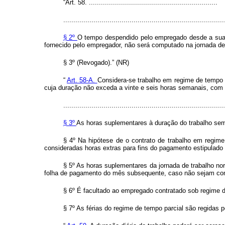
“Art. 58. ................................................................
................................................................................
§ 2º
O tempo despendido pelo empregado desde a sua re
fornecido pelo empregador, não será computado na jornada de
§ 3º (Revogado).” (NR)
“
Art. 58-A.
Considera-se trabalho em regime de tempo 
cuja duração não exceda a vinte e seis horas semanais, com 
................................................................................
§ 3º
As horas suplementares à duração do trabalho sem
§ 4º Na hipótese de o contrato de trabalho em regime
consideradas horas extras para fins do pagamento estipulado
§ 5º As horas suplementares da jornada de trabalho n
folha de pagamento do mês subsequente, caso não sejam c
§ 6º É facultado ao empregado contratado sob regime de
§ 7º As férias do regime de tempo parcial são regidas p