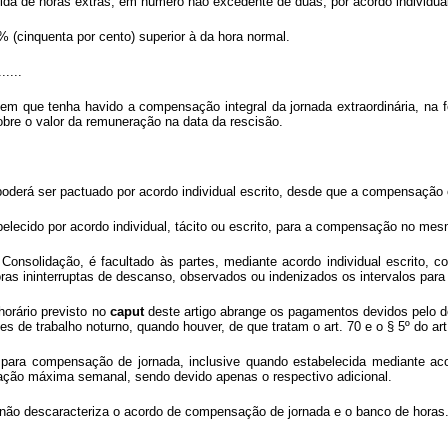
cida de horas extras, em número não excedente de duas, por acordo individual
 (cinquenta por cento) superior à da hora normal.
......
em que tenha havido a compensação integral da jornada extraordinária, na for
re o valor da remuneração na data da rescisão.
 poderá ser pactuado por acordo individual escrito, desde que a compensaçã
belecido por acordo individual, tácito ou escrito, para a compensação no me
onsolidação, é facultado às partes, mediante acordo individual escrito, co
horas ininterruptas de descanso, observados ou indenizados os intervalos par
horário previsto no
caput
deste artigo abrange os pagamentos devidos pelo 
 de trabalho noturno, quando houver, de que tratam o art. 70 e o § 5º do art
para compensação de jornada, inclusive quando estabelecida mediante aco
ração máxima semanal, sendo devido apenas o respectivo adicional.
s não descaracteriza o acordo de compensação de jornada e o banco de horas.