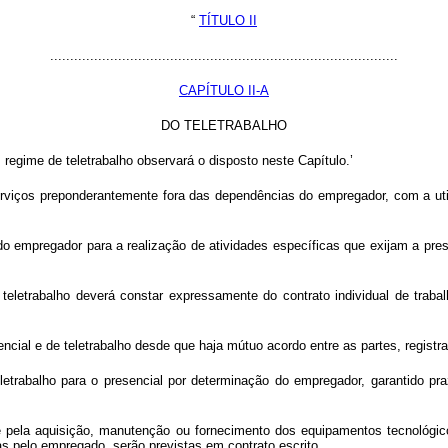
“
TÍTULO II
.......................................................................................
CAPÍTULO II-A
DO TELETRABALHO
egime de teletrabalho observará o disposto neste Capítulo.’
serviços preponderantemente fora das dependências do empregador, com a ut
o empregador para a realização de atividades específicas que exijam a pre
eletrabalho deverá constar expressamente do contrato individual de trabal
encial e de teletrabalho desde que haja mútuo acordo entre as partes, registra
eletrabalho para o presencial por determinação do empregador, garantido p
de pela aquisição, manutenção ou fornecimento dos equipamentos tecnológic
 pelo empregado, serão previstas em contrato escrito.