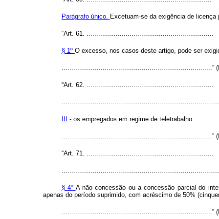
Parágrafo único.
Excetuam-se da exigência de licença pr
“Art. 61. .................................................................
§ 1º
O excesso, nos casos deste artigo, pode ser exigi
.............................................................................”
“Art. 62. .................................................................
................................................................................
III -
os empregados em regime de teletrabalho.
.............................................................................”
“Art. 71. .................................................................
................................................................................
§ 4º
A não concessão ou a concessão parcial do inter
apenas do período suprimido, com acréscimo de 50% (cinquent
.............................................................................”