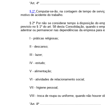
“Art. 4º ................................................................
§ 1º
Computar-se-ão, na contagem de tempo de serviço,
motivo de acidente do trabalho.
§ 2º Por não se considerar tempo à disposição do empr
previsto no § 1º do art. 58 desta Consolidação, quando o em
adentrar ou permanecer nas dependências da empresa para exer
I - práticas religiosas;
II - descanso;
III - lazer;
IV - estudo;
V - alimentação;
VI - atividades de relacionamento social;
VII - higiene pessoal;
VIII - troca de roupa ou uniforme, quando não houver ob
“Art. 8º .................................................................