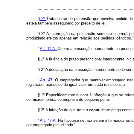
................................................................................
§ 2º
Tratando-se de pretensão que envolva pedido de 
esteja também assegurado por preceito de lei.
§ 3º A interrupção da prescrição somente ocorrerá p
produzindo efeitos apenas em relação aos pedidos idênticos.”
“
Art. 11-A.
Ocorre a prescrição intercorrente no proces
§ 1º A fluência do prazo prescricional intercorrente in
§ 2º A declaração da prescrição intercorrente pode ser 
“
Art. 47.
O empregador que mantiver empregado não re
registrado, acrescido de igual valor em cada reincidência.
§ 1º Especificamente quanto à infração a que se refer
de microempresa ou empresa de pequeno porte.
§ 2º A infração de que trata o
caput
deste artigo constit
“
Art. 47-A.
Na hipótese de não serem informados os dad
por empregado prejudicado.”