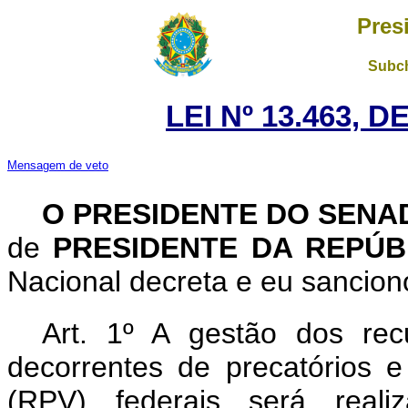
Pres
Subch
LEI Nº 13.463, 
Mensagem de veto
O PRESIDENTE DO SENA
de
PRESIDENTE DA REPÚ
Nacional decreta e eu sanciono
Art. 1º
A gestão dos rec
decorrentes de precatórios 
(RPV) federais será reali