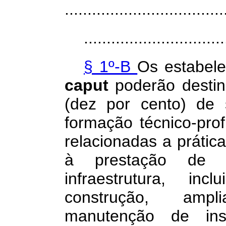
...................................
...............................
§ 1º-B
Os estabele
caput
poderão destin
(dez por cento) de 
formação técnico-pro
relacionadas a prática
à prestação de s
infraestrutura, in
construção, amp
manutenção de ins