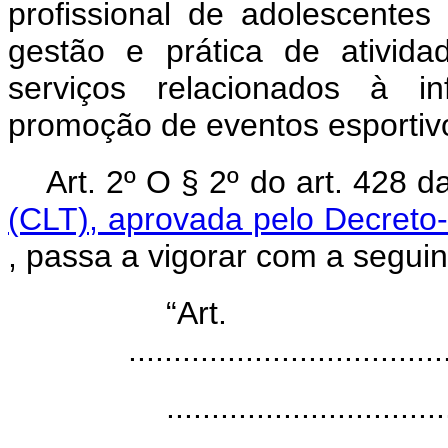
profissional de adolescente
gestão e prática de ativid
serviços relacionados à in
promoção de eventos esportiv
Art. 2º O § 2º do art. 428 
(CLT), aprovada pelo Decreto-
, passa a vigorar com a segui
“Art
...................................
...............................