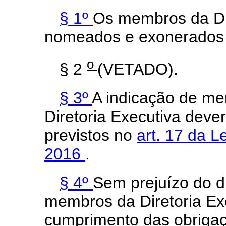
§ 1º
Os membros da Dir
nomeados e exonerados p
o
§ 2
(VETADO).
§ 3º
A indicação de m
Diretoria Executiva deve
previstos no
art. 17 da L
2016
.
§ 4º
Sem prejuízo do di
membros da Diretoria Ex
cumprimento das obriga