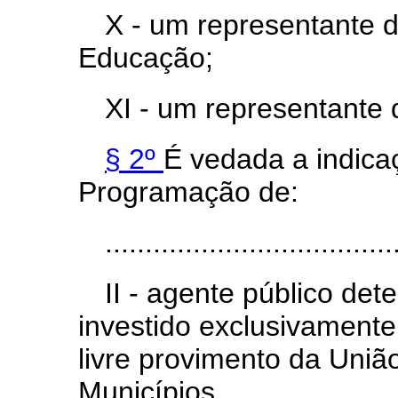
X -
um representante d
Educação;
XI - um representante
§ 2º
É vedada a indica
Programação de:
....................................
II - agente público det
investido exclusivament
livre provimento da União
Municípios.