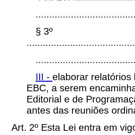
....................................
§ 3º
........................................
....................................
III -
elaborar relatórios
EBC, a serem encaminh
Editorial e de Programaç
antes das reuniões ordin
Art. 2º Esta Lei entra em vi