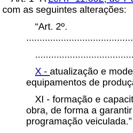
com as seguintes alterações:
“Art. 2º.
........................................
....................................
X -
atualização e mode
equipamentos de produç
XI - formação e capac
obra, de forma a garanti
programação veiculada.”