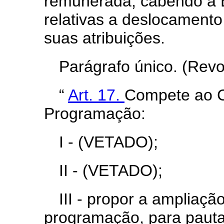
remunerada, cabendo à 
relativas a deslocamento
suas atribuições.
Parágrafo único. (Rev
“
Art. 17.
Compete ao Co
Programação:
I - (VETADO);
II - (VETADO);
III - propor a ampliaç
programação, para pauta