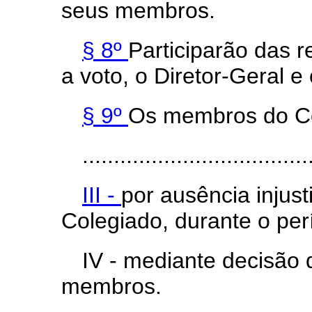
seus membros.
§ 8º
Participarão das r
a voto, o Diretor-Geral 
§ 9º
Os membros do Co
....................................
III -
por ausência injust
Colegiado, durante o pe
IV - mediante decisão 
membros.