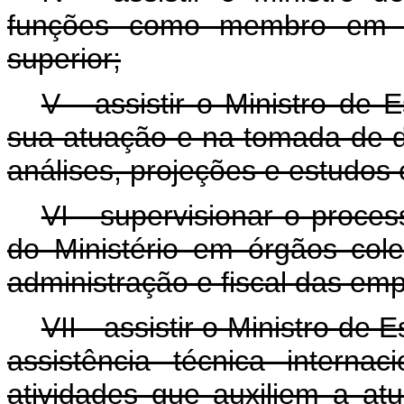
funções como membro em ór
superior;
V - assistir o Ministro de 
sua atuação e na tomada de d
análises, projeções e estudos
VI - supervisionar o proce
do Ministério em órgãos cole
administração e fiscal das emp
VII - assistir o Ministro d
assistência técnica interna
atividades que auxiliem a atu