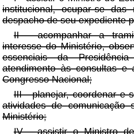
institucional, ocupar-se da
despacho de seu expediente p
II - acompanhar a tramit
interesse do Ministério, obs
essenciais da Presidênci
atendimento às consultas e 
Congresso Nacional;
III - planejar, coordenar e
atividades de comunicação s
Ministério;
IV - assistir o Ministro