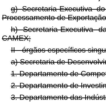
g) Secretaria-Executiva 
Processamento de Exportação
h) Secretaria-Executiva 
CAMEX;
II - órgãos específicos singu
a) Secretaria de Desenvolvi
1. Departamento de Competit
2. Departamento de Investi
3. Departamento das Indústr