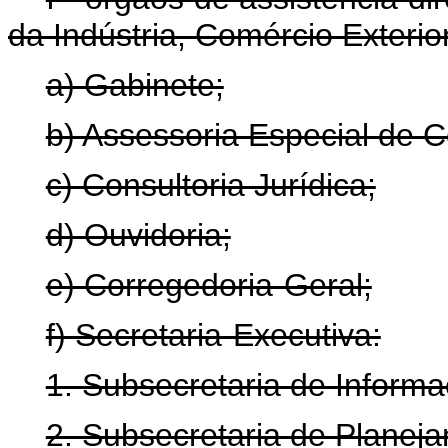
da Indústria, Comércio Exterio
a) Gabinete;
b) Assessoria Especial de C
c) Consultoria Jurídica;
d) Ouvidoria;
e) Corregedoria-Geral;
f) Secretaria-Executiva:
1. Subsecretaria de Informa
2. Subsecretaria de Planej