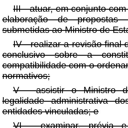
III - atuar, em conjunto com
elaboração de propostas
submetidas ao Ministro de Est
IV - realizar a revisão final
conclusivo sobre a consti
compatibilidade com o ordenam
normativos;
V - assistir o Ministro 
legalidade administrativa 
entidades vinculadas; e
VI - examinar, prévia e