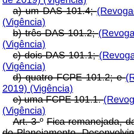
a) um DAS 101.4;
(Revoga
(Vigência)
b) três DAS 101.2;
(Revoga
(Vigência)
c) dois DAS 101.1;
(Revoga
(Vigência)
d) quatro FCPE 101.2; e
(
2019)
(Vigência)
e) uma FCPE 101.1.
(Revog
(Vigência)
Art. 3
º
Fica remanejada, da
do Planejamento, Desenvolvim