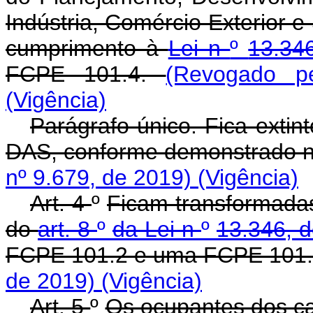
Indústria, Comércio Exterior e
cumprimento à
Lei n
º
13.34
FCPE 101.4.
(Revogado p
(Vigência)
Parágrafo único. Fica exti
DAS, conforme demonstrado n
nº 9.679, de 2019)
(Vigência)
Art. 4
º
Ficam transformada
do
art. 8
º
da Lei n
º
13.346, 
FCPE 101.2 e uma FCPE 101
de 2019)
(Vigência)
Art. 5
º
Os ocupantes dos c