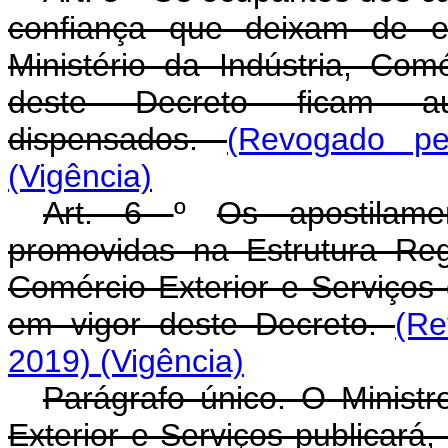
confiança que deixam de ex
Ministério da Indústria, Com
deste Decreto ficam au
dispensados.
(Revogado pe
(Vigência)
Art. 6
º
Os apostilame
promovidas na Estrutura Regi
Comércio Exterior e Serviços
em vigor deste Decreto.
(Re
2019)
(Vigência)
Parágrafo único. O Ministr
Exterior e Serviços publicará,