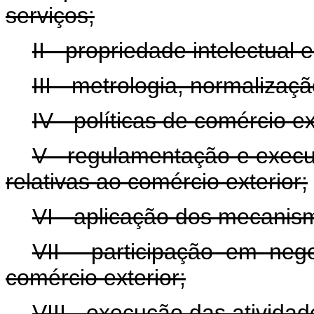
serviços;
II - propriedade intelectual 
III - metrologia, normalizaçã
IV - políticas de comércio ex
V - regulamentação e execu
relativas ao comércio exterior;
VI - aplicação dos mecanis
VII - participação em nego
comércio exterior;
VIII - execução das atividad