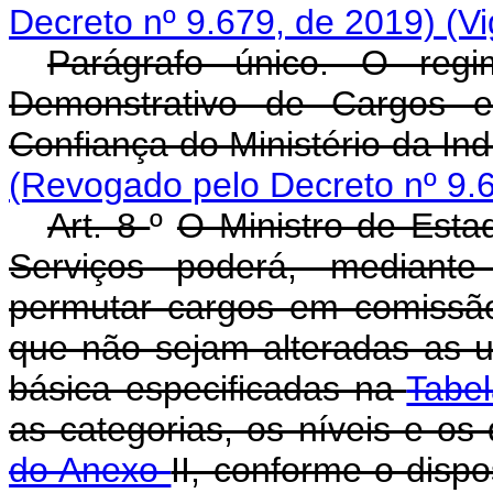
Decreto nº 9.679, de 2019)
(V
Parágrafo único. O regi
Demonstrativo de Cargos
Confiança do Ministério da Ind
(Revogado pelo Decreto nº 9.
Art. 8
º
O Ministro de Estad
Serviços poderá, mediante 
permutar cargos em comiss
que não sejam alteradas as u
básica especificadas na
Tabel
as categorias, os níveis e os 
do Anexo
II, conforme o disp