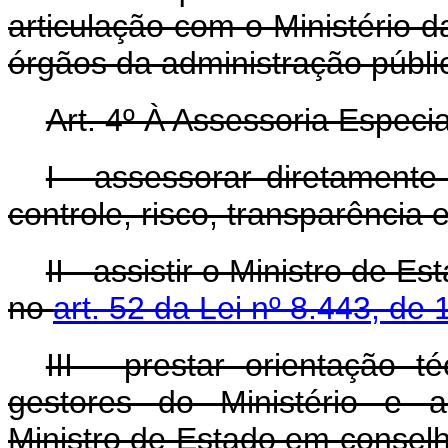
articulação com o Ministério 
órgãos da administração públi
Art. 4º À Assessoria Especi
I - assessorar diretamente
controle, risco, transparência 
II - assistir o Ministro de 
no
art. 52 da Lei nº 8.443, de
III - prestar orientação t
gestores do Ministério e a
Ministro de Estado em conselh