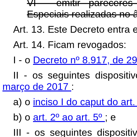
VI - emitir parecere
Especiais realizadas no 
Art. 13. Este Decreto entra
Art. 14. Ficam revogados:
I - o
Decreto nº 8.917, de 
II - os seguintes disposit
março de 2017
:
a) o
inciso I do caput do art
b) o
art. 2º ao art. 5º
; e
III - os seguintes disposit