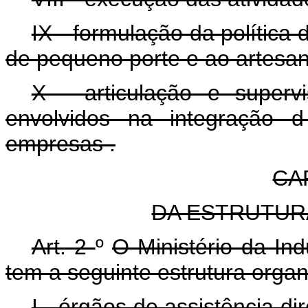
IX - formulação da polític
de pequeno porte e ao artesa
X - articulação e super
envolvidos na integração
empresas
.
CAP
DA ESTRUTUR
Art. 2
º
O Ministério da Ind
tem a seguinte estrutura organ
I - órgãos de assistência di