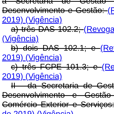
a Secretaria de Gestão d
Desenvolvimento e Gestão:
(
2019)
(Vigência)
a) três DAS 102.2;
(Revoga
(Vigência)
b) dois DAS 102.1; e
(Re
2019)
(Vigência)
c) três FCPE 101.3; e
(R
2019)
(Vigência)
II - da Secretaria de Ges
Desenvolvimento e Gestão 
Comércio Exterior e Serviços
de 2019)
(Vigência)