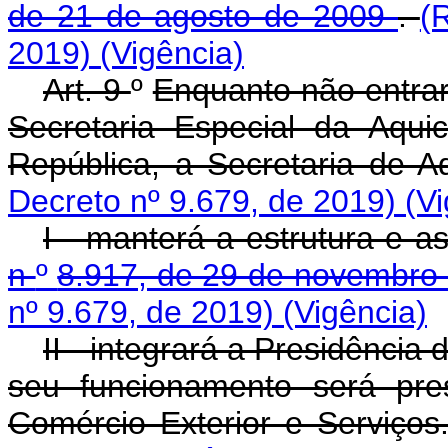
de 21 de agosto de 2009
.
(
2019)
(Vigência)
Art. 9
º
Enquanto não entrar
Secretaria Especial da Aqui
República, a Secretaria de A
Decreto nº 9.679, de 2019)
(V
I - manterá a estrutura e 
n
º
8.917, de 29 de novembro
nº 9.679, de 2019)
(Vigência)
II - integrará a Presidência
seu funcionamento será pres
Comércio Exterior e Serviços