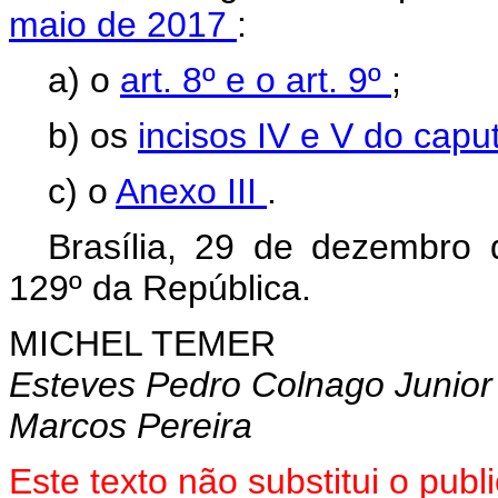
maio de 2017
:
a) o
art. 8º e o art. 9º
;
b) os
incisos IV e V do capu
c) o
Anexo III
.
Brasília, 29 de dezembro
129º da República.
MICHEL TEMER
Esteves Pedro Colnago Junior
Marcos Pereira
Este texto não substitui o pu