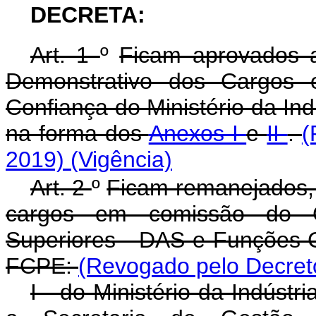
DECRETA:
Art. 1
º
Ficam aprovados a
Demonstrativo dos Cargos
Confiança do Ministério da Ind
na forma dos
Anexos I
e
II
.
(
2019)
(Vigência)
Art. 2
º
Ficam remanejados,
cargos em comissão do G
Superiores - DAS e Funções 
FCPE:
(Revogado pelo Decret
I - do Ministério da Indústr