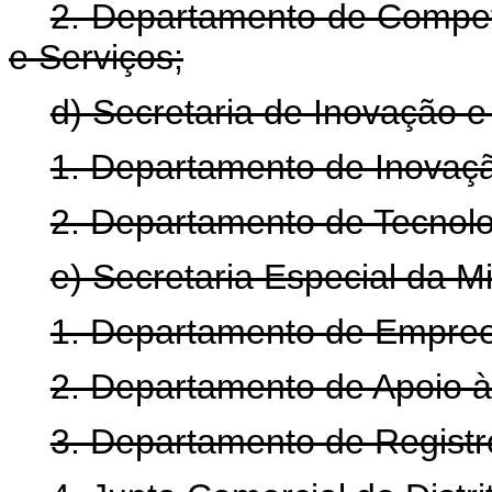
2. Departamento de Competi
e Serviços;
d) Secretaria de Inovação 
1. Departamento de Inovação
2. Departamento de Tecnolo
e) Secretaria Especial da 
1. Departamento de Empree
2. Departamento de Apoio 
3. Departamento de Registr