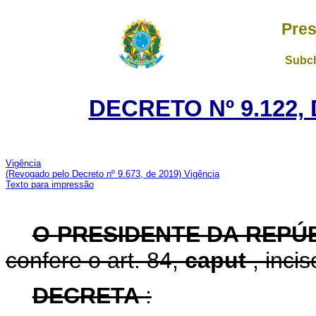
Pres
Subch
DECRETO Nº 9.122,
Vigência
(Revogado pelo Decreto nº 9.673, de 2019)
Vigência
Texto para impressão
O
PRESIDENTE DA REPÚ
confere o art. 84,
caput
, inci
DECRETA
: