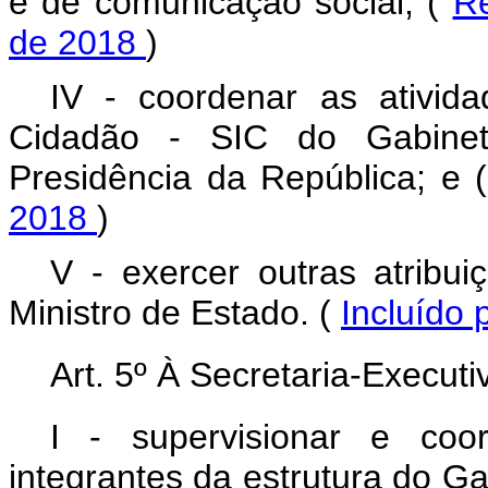
e de comunicação social; (
Re
de 2018
)
IV - coordenar as ativid
Cidadão - SIC do Gabinete
Presidência da República; e 
2018
)
V - exercer outras atribu
Ministro de Estado. (
Incluído 
Art. 5º À Secretaria-Execut
I - supervisionar e coo
integrantes da estrutura do Ga