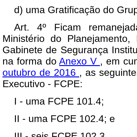
d) uma Gratificação do Gru
Art. 4º Ficam remanejad
Ministério do Planejamento
Gabinete de Segurança Institu
na forma do
Anexo V
,
em cu
outubro de 2016
, as seguin
Executivo - FCPE:
I - uma FCPE 101.4;
II - uma FCPE 102.4; e
III - seis FCPE 102.3.