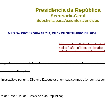
Presidência da República
Secretaria-Geral
Subchefia para Assuntos Jurídicos
MEDIDA PROVISÓRIA Nº 744, DE 1º DE SETEMBRO DE 2016.
Altera a Lei nº 11.652, de 7 de
radiodifusão pública explorado
indireta e autoriza o Poder Execu
 cargo de Presidente da República, no uso da atribuição que lhe confere o art.
 seguintes alterações:
nistração e por uma Diretoria-Executiva e, em sua composição, contará co
fe da Casa Civil da Presidência da República;