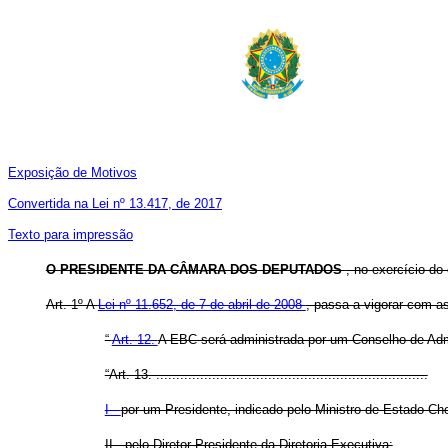
Exposição de Motivos
Convertida na Lei nº 13.417, de 2017
Texto para impressão
O PRESIDENTE DA CÂMARA DOS DEPUTADOS
, no exercício do
Art. 1º A
Lei nº 11.652, de 7 de abril de 2008
, passa a vigorar com as
“
Art. 12.
A EBC será administrada por um Conselho de Admi
“Art. 13. ....................................................................
I -
por um Presidente, indicado pelo Ministro de Estado Che
II - pelo Diretor-Presidente da Diretoria-Executiva;