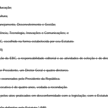
Educação;
ltura;
lanejamento, Desenvolvimento e Gestão;
iência, Tecnologia, Inovações e Comunicações; e
, escolhido na forma estabelecida por seu Estatuto.
NR)
 da EBC, a responsabilidade editorial e as atividades de seleção e de dire
r-Presidente, um Diretor-Geral e quatro diretores.
 exonerados pelo Presidente da República.
ecutiva é de quatro anos, vedada a recondução.
 pelos atos praticados em desconformidade com a legislação, com o Estatut
ão definidas pelo Estatuto.” (NR)