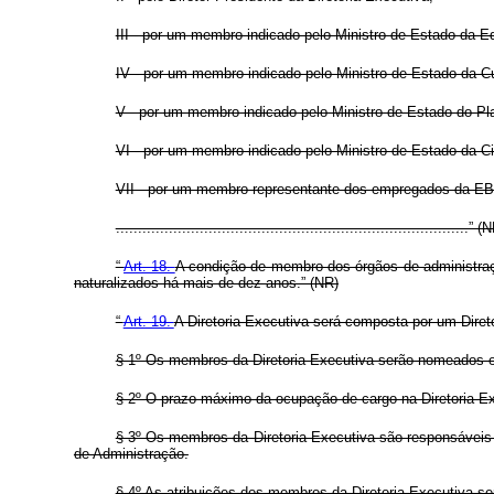
III - por um membro indicado pelo Ministro de Estado da 
IV - por um membro indicado pelo Ministro de Estado da Cu
V - por um membro indicado pelo Ministro de Estado do P
VI - por um membro indicado pelo Ministro de Estado da C
VII - por um membro representante dos empregados da EBC
................................................................................” (
“
Art. 18.
A condição de membro dos órgãos de administração
naturalizados há mais de dez anos.” (NR)
“
Art. 19.
A Diretoria-Executiva será composta por um Direto
§ 1º Os membros da Diretoria-Executiva serão nomeados e
§ 2º O prazo máximo da ocupação de cargo na Diretoria-Ex
§ 3º Os membros da Diretoria-Executiva são responsáveis
de Administração.
§ 4º As atribuições dos membros da Diretoria-Executiva ser