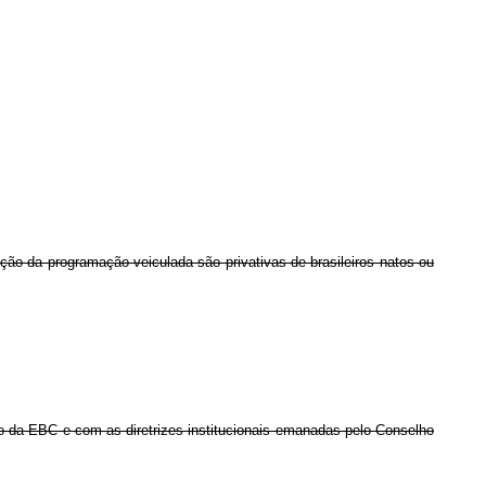
ção da programação veiculada são privativas de brasileiros natos ou
o da EBC e com as diretrizes institucionais emanadas pelo Conselho