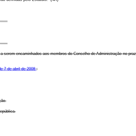
.......
.......
C, a serem encaminhados aos membros do Conselho de Administração no prazo 
de 7 de abril de 2008
:
ção.
epública.