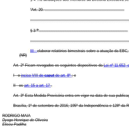
“Art. 20. .....................................................................
.....................................................................................
o
§ 3
.............................................................................
.....................................................................................
III -
elaborar relatórios bimestrais sobre a atuação da EB
(NR)
Art. 2º Ficam revogados os seguintes dispositivos da
Lei nº 11.652, 
I - o
inciso VIII do
caput
do art. 8º
; e
II - os
art. 15 a art. 17
.
Art. 3º Esta Medida Provisória entra em vigor na data de sua publica
Brasília, 1º de setembro de 2016; 195º da Independência e 128º da R
RODRIGO MAIA
Dyogo Henrique de Oliveira
Eliseu Padilha