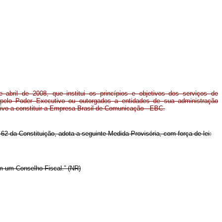
 abril de 2008, que institui os princípios e objetivos dos serviços de
s pelo Poder Executivo ou outorgados a entidades de sua administração
tivo a constituir a Empresa Brasil de Comunicação - EBC.
 62 da Constituição, adota a seguinte Medida Provisória, com força de lei:
m um Conselho Fiscal.” (NR)