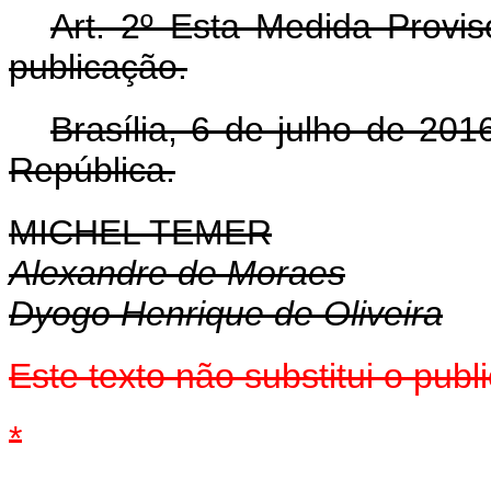
Art. 2º Esta Medida Provis
publicação.
Brasília, 6 de julho de 20
República.
MICHEL TEMER
Alexandre de Moraes
Dyogo Henrique de Oliveira
Este texto não substitui o pu
*