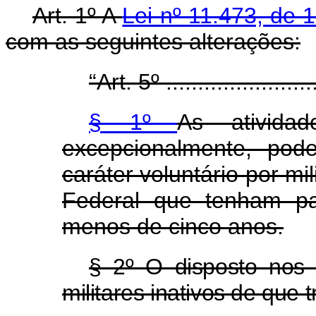
Art. 1º A
Lei nº 11.473, de
com as seguintes alterações:
“Art. 5º .........................
§ 1º
As ativida
excepcionalmente, po
caráter voluntário por mi
Federal que tenham pa
menos de cinco anos.
§ 2º O disposto nos a
militares inativos de que t