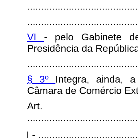
........................................
........................................
VI
- pelo Gabinete de
Presidência da República
........................................
§ 3º
Integra, ainda, 
Câmara de Comércio Ext
Art
........................................
I - ....................................