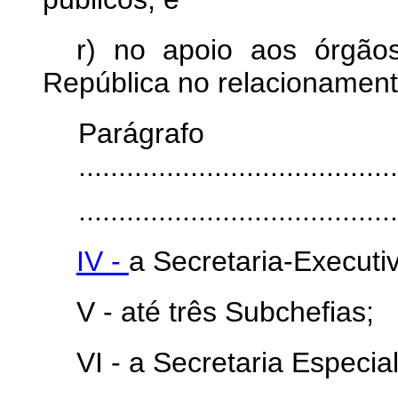
r) no apoio aos órgãos
República no relacionamen
Parágra
........................................
........................................
IV -
a Secretaria-Executi
V -
até três Subchefias;
VI -
a Secretaria Especi