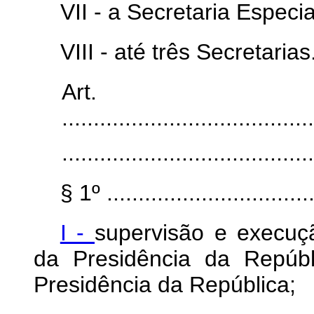
VII - a Secretaria Espec
VIII - até três Secretarias
Art
........................................
........................................
§ 1º ..................................
I -
supervisão e execuçã
da Presidência da Repúbl
Presidência da República;