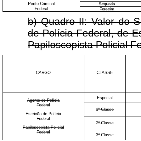
Perito Criminal
Segunda
Federal
Terceira
b) Quadro II: Valor do 
de Polícia Federal, de E
Papiloscopista Policial F
CARGO
CLASSE
Especial
Agente de Polícia
Federal
1ª Classe
Escrivão de Polícia
Federal
2ª Classe
Papiloscopista Policial
Federal
3ª Classe