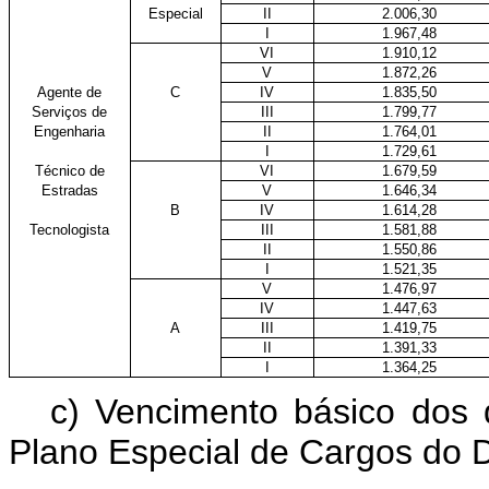
Especial
II
2.006,30
I
1.967,48
VI
1.910,12
V
1.872,26
Agente de
C
IV
1.835,50
Serviços de
III
1.799,77
Engenharia
II
1.764,01
I
1.729,61
Técnico de
VI
1.679,59
Estradas
V
1.646,34
B
IV
1.614,28
Tecnologista
III
1.581,88
II
1.550,86
I
1.521,35
V
1.476,97
IV
1.447,63
A
III
1.419,75
II
1.391,33
I
1.364,25
c) Vencimento básico dos 
Plano Especial de Cargos do 