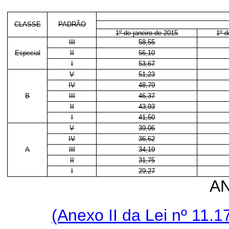
CLASSE
PADRÃO
1º de janeiro de 2015
1º d
III
58,55
Especial
II
56,10
I
53,67
V
51,23
IV
48,79
B
III
46,37
II
43,93
I
41,50
V
39,06
IV
36,62
A
III
34,19
II
31,75
I
29,27
AN
(Anexo II da Lei nº 11.