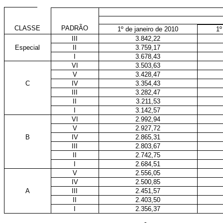
CLASSE
PADRÃO
1º de janeiro de 2010
1º
III
3.842,22
Especial
II
3.759,17
I
3.678,43
VI
3.503,63
V
3.428,47
C
IV
3.354,43
III
3.282,47
II
3.211,53
I
3.142,57
VI
2.992,94
V
2.927,72
B
IV
2.865,31
III
2.803,67
II
2.742,75
I
2.684,51
V
2.556,05
IV
2.500,85
A
III
2.451,57
II
2.403,50
I
2.356,37