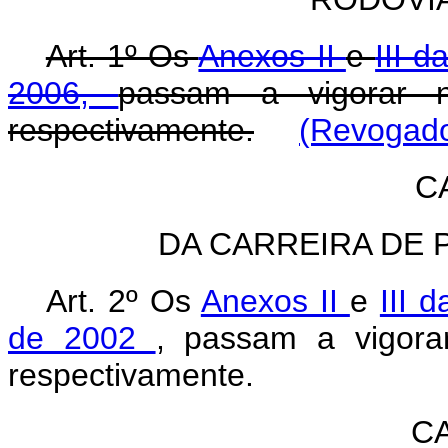
Art. 1º Os
Anexos II
e
III d
2006,
passam a vigorar
respectivamente.
(Revogado
C
DA CARREIRA DE 
Art. 2º Os
Anexos II
e
III 
de 2002
, passam a vigor
respectivamente.
CA