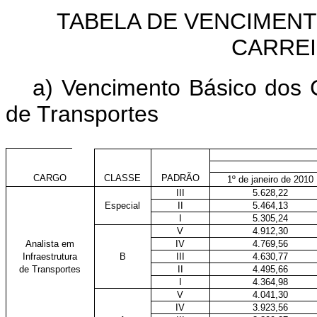
TABELA DE VENCIMEN
CARREI
a) Vencimento Básico dos C
de Transportes
CARGO
CLASSE
PADRÃO
1º de janeiro de 2010
III
5.628,22
Especial
II
5.464,13
I
5.305,24
V
4.912,30
Analista em
IV
4.769,56
Infraestrutura
B
III
4.630,77
de Transportes
II
4.495,66
I
4.364,98
V
4.041,30
IV
3.923,56