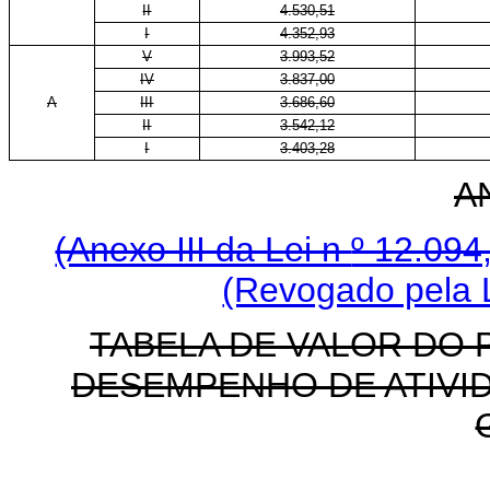
II
4.530,51
I
4.352,93
V
3.993,52
IV
3.837,00
A
III
3.686,60
II
3.542,12
I
3.403,28
A
(Anexo III da Lei n
º 12.094
(Revogado pela L
TABELA DE VALOR DO 
DESEMPENHO DE ATIVID