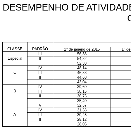
DESEMPENHO DE ATIVIDADE
CLASSE
PADRÃO
1º de janeiro de 2015
1º de
III
56,38
Especial
II
54,32
I
52,33
IV
48,14
C
III
46,38
II
44,68
I
43,04
IV
39,60
B
III
38,15
II
36,75
I
35,40
V
32,57
IV
31,38
A
III
30,23
II
29,12
I
28,05