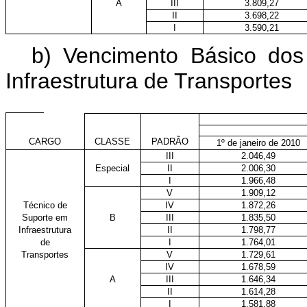
A
III
3.809,27
II
3.698,22
I
3.590,21
b) Vencimento Básico dos
Infraestrutura de Transportes
CARGO
CLASSE
PADRÃO
1º de janeiro de 2010
III
2.046,49
Especial
II
2.006,30
I
1.966,48
V
1.909,12
Técnico de
IV
1.872,26
Suporte em
B
III
1.835,50
Infraestrutura
II
1.798,77
de
I
1.764,01
Transportes
V
1.729,61
IV
1.678,59
A
III
1.646,34
II
1.614,28
I
1.581,88