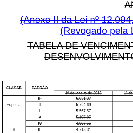
A
(Anexo II da Lei nº 12.09
(Revogado pela L
TABELA DE VENCIMEN
DESENVOLVIMENTO
CLASSE
PADRÃO
1º de janeiro de 2015
1º de
III
6.031,07
Especial
II
5.794,69
I
5.567,57
V
5.107,87
IV
4.907,66
B
III
4.715,31