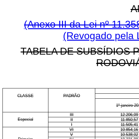
A
(Anexo III da Lei nº 11.3
(Revogado pela L
TABELA DE SUBSÍDIOS P
RODOVI
CLASSE
PADRÃO
1º janeiro 2
III
12.206,09
Especial
II
11.850,57
I
11.505,41
VI
10.854,16
V
10.538,02