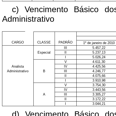
c) Vencimento Básico do
Administrativo
CARGO
CLASSE
PADRÃO
1º de janeiro de 2010
III
5.457,22
Especial
II
5.237,13
I
5.026,24
V
4.611,30
Analista
IV
4.425,56
Administrativo
B
III
4.246,77
II
4.075,66
I
3.910,98
V
3.754,30
IV
3.443,56
A
III
3.305,27
II
3.172,22
I
3.044,21
d) Vencimento Básico do