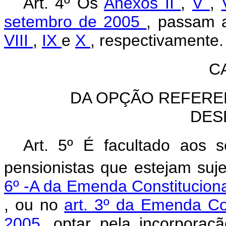
Art. 4º Os
Anexos II
,
V
,
setembro de 2005
, passam 
VIII
,
IX
e
X
, respectivamente.
C
DA OPÇÃO REFERE
DES
Art. 5º É facultado aos 
pensionistas que estejam suj
6º -A da Emenda Constitucion
, ou no
art. 3º da Emenda Con
2005,
optar pela incorporaç