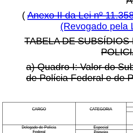
A
(
Anexo II da Lei nº 11.3
(Revogado pela L
TABELA DE SUBSÍDIOS
POLIC
a) Quadro I: Valor do S
de Polícia Federal e de P
CARGO
CATEGORIA
Delegado de Polícia
Especial
Federal
Primeira