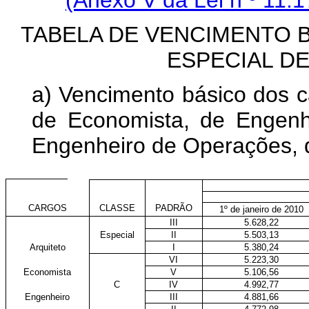
TABELA DE VENCIMENTO 
ESPECIAL D
a) Vencimento básico dos ca
de Economista, de Engenh
Engenheiro de Operações, d
CARGOS
CLASSE
PADRÃO
1º de janeiro de 2010
III
5.628,22
Especial
II
5.503,13
Arquiteto
I
5.380,24
VI
5.223,30
Economista
V
5.106,56
C
IV
4.992,77
Engenheiro
III
4.881,66