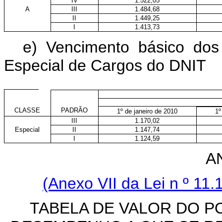
IV
1.522,05
A
III
1.484,68
II
1.449,25
I
1.413,73
e) Vencimento básico dos 
Especial de Cargos do DNIT
CLASSE
PADRÃO
1º de janeiro de 2010
1º
III
1.170,02
Especial
II
1.147,74
I
1.124,59
A
(Anexo VII da Lei n
º 11.
TABELA DE VALOR DO P