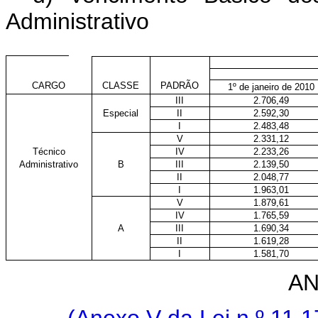
Administrativo
CARGO
CLASSE
PADRÃO
1º de janeiro de 2010
III
2.706,49
Especial
II
2.592,30
I
2.483,48
V
2.331,12
Técnico
IV
2.233,26
Administrativo
B
III
2.139,50
II
2.048,77
I
1.963,01
V
1.879,61
IV
1.765,59
A
III
1.690,34
II
1.619,28
I
1.581,70
AN
(Anexo V da Lei n
º 11.