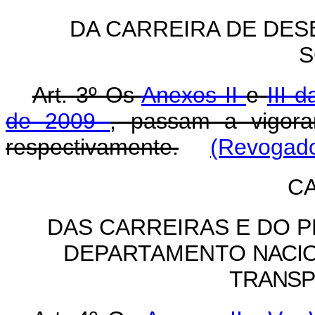
DA CARREIRA DE DES
S
Art. 3º Os
Anexos II
e
III 
de 2009
, passam a vigor
respectivamente.
(Revogado
CA
DAS CARREIRAS E DO 
DEPARTAMENTO
NACI
TRANS