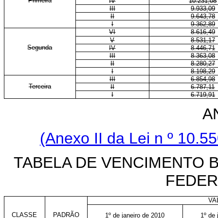
Primeira
IV
10.231,08
III
9.933,09
II
9.643,78
I
9.362,89
VI
8.616,49
V
8.531,17
Segunda
IV
8.446,71
III
8.363,08
II
8.280,27
I
8.198,29
III
6.854,98
Terceira
II
6.787,11
I
6.719,91
A
(Anexo II da Lei n
º 10.5
TABELA DE VENCIMENTO B
FEDER
VA
CLASSE
PADRÃO
1º de janeiro de 2010
1º de 