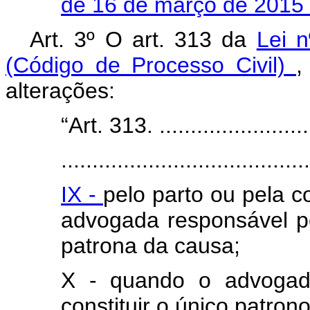
de 16 de março de 2015 
Art. 3º O art. 313 da
Lei 
(Código de Processo Civil)
,
alterações:
“Art. 313. ..........................
........................................
IX -
pelo parto ou pela 
advogada responsável pe
patrona da causa;
X - quando o advogado
constituir o único patron