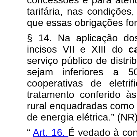
concessões e para atend
tarifária, nas condiçõe
que essas obrigações fo
§ 14. Na aplicação do
incisos VII e XIII do
c
serviço público de distr
sejam inferiores a
cooperativas de eletr
tratamento conferido às
rural enquadradas como p
de energia elétrica.” (NR
“
Art. 16.
É vedado à con