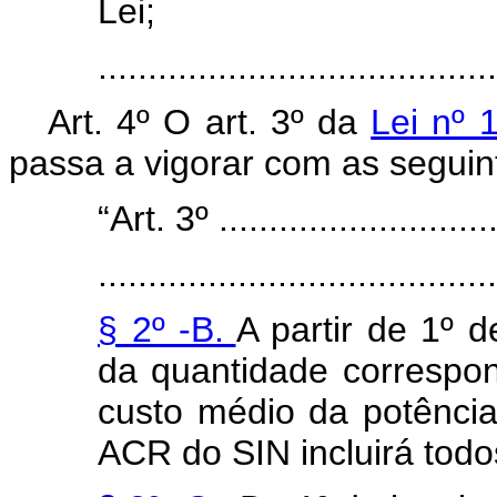
Lei;
......................................
Art. 4º O art. 3º da
Lei nº 
passa a vigorar com as seguin
“Art. 3º .............................
........................................
§ 2º -B.
A partir de 1º 
da quantidade correspon
custo médio da potência
ACR do SIN incluirá todo