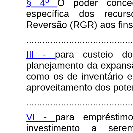
§ 4º
O poder conced
específica dos recu
Reversão (RGR) aos fins 
........................................
III -
para custeio d
planejamento da expans
como os de inventário e
aproveitamento dos potenc
........................................
VI -
para empréstim
investimento a sere