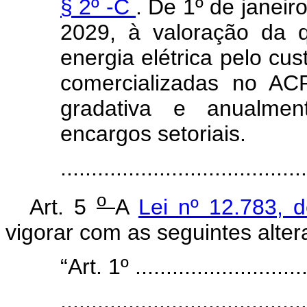
§ 2º -C
. De 1º de janei
2029, à valoração da 
energia elétrica pelo cu
comercializadas no AC
gradativa e anualme
encargos setoriais.
......................................
o
Art. 5
A
Lei nº 12.783, 
vigorar com as seguintes alter
“Art. 1º .............................
........................................