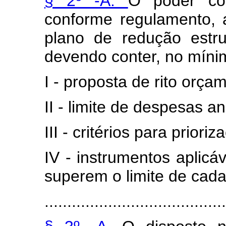
§ 2º -A.
O poder con
conforme regulamento,
plano de redução estr
devendo conter, no míni
I - proposta de rito orça
II - limite de despesas an
III - critérios para prio
IV - instrumentos aplic
superem o limite de cada
........................................