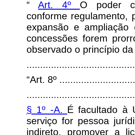
“
Art. 4º
O poder co
conforme regulamento, p
expansão e ampliação d
concessões forem prorr
observado o princípio da 
......................................
“Art. 8º .............................
........................................
§ 1º -A.
É facultado à 
serviço for pessoa juríd
indireto, promover a l