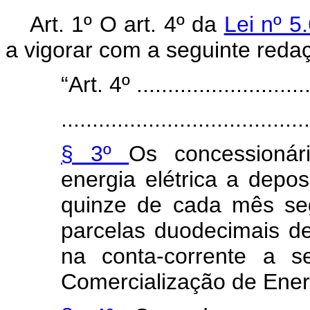
Art. 1º O art. 4º da
Lei nº 5
a vigorar com a seguinte reda
“Art. 4º .............................
........................................
§ 3º
Os concessionár
energia elétrica a depo
quinze de cada mês se
parcelas duodecimais d
na conta-corrente a s
Comercialização de Ener