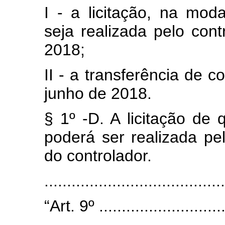
I - a licitação, na moda
seja realizada pelo cont
2018;
II - a transferência de c
junho de 2018.
§ 1º -D. A licitação de 
poderá ser realizada pe
do controlador.
......................................
“Art. 9º .............................