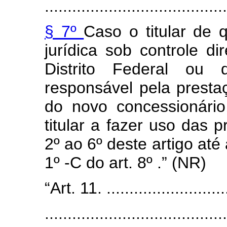
........................................
§ 7º
Caso o titular de 
jurídica sob controle di
Distrito Federal ou
responsável pela presta
do novo concessionário
titular a fazer uso das 
2º ao 6º deste artigo até 
1º -C do art. 8º .” (NR)
“Art. 11. ............................
........................................