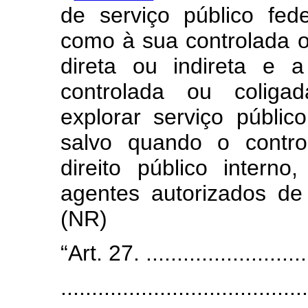
de serviço público fed
como à sua controlada o
direta ou indireta e 
controlada ou coliga
explorar serviço públic
salvo quando o contro
direito público intern
agentes autorizados de 
(NR)
“Art. 27. ............................
........................................