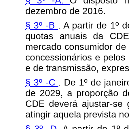
§ 3º -A.
O disposto n
dezembro de 2016.
§ 3º -B
. A partir de 1º 
quotas anuais da CDE 
mercado consumidor de e
concessionários e pelos 
e de transmissão, expr
§ 3º -C
. De 1º de janei
de 2029, a proporção d
CDE deverá ajustar-se 
atingir aquela prevista no
§ 3º -D.
A partir de 1º 