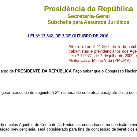
Presidência da República
Secretaria-Geral
Subchefia para Assuntos Jurídicos
LEI Nº 13.342, DE 3 DE OUTUBRO DE 2016.
Altera a Lei nº 11.350, de 5 de outu
trabalhistas e previdenciários dos 
Lei nº 11.977, de 7 de julho de 2009,
Minha Casa, Minha Vida (PMCMV).
cargo de
PRESIDENTE DA REPÚBLICA
Faço saber que o Congresso Naciona
vigorar acrescido do seguinte § 2º, numerando-se o atual parágrafo único com
.
..
e e pelos Agentes de Combate às Endemias enquadrados na condição previst
buição previdenciária, será considerado para fins de concessão
de benefícios 