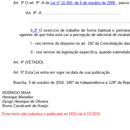
Art. 3º O art. 9º -A da
Lei nº
11.350, de 5 de outubro de 2006
, passa 
‘Art. 9º -A ....................................................................
.....................................................................................
§ 3º
O exercício de trabalho de forma habitual e perman
agentes de que trata esta Lei a percepção de adicional de insalu
I - nos termos do disposto no art. 192 da Consolidação da
II - nos termos da legislação específica, quando submetido
Art. 4º (VETADO).
Art. 5º Esta Lei entra em vigor na data de sua publicação.
Brasília, 3 de outubro de 2016; 195º da Independência e 128º da Rep
RODRIGO MAIA
Henrique Meirelles
Dyogo Henrique de Oliveira
Bruno Cavalcanti de Araújo
Este texto não substitui o publicado no DOU de 4.10.2016