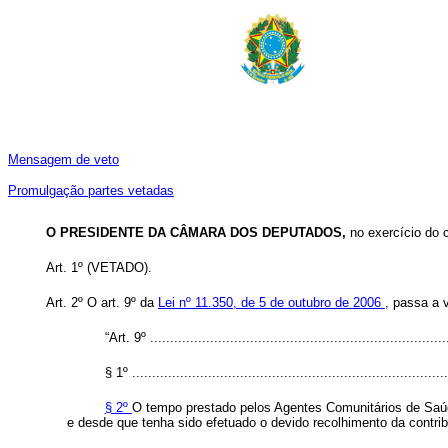
Mensagem de veto
Promulgação partes vetadas
O PRESIDENTE DA CÂMARA DOS DEPUTADOS,
no exercício do 
Art. 1º (VETADO).
Art. 2º O art. 9º da
Lei nº 11.350, de 5 de outubro de 2006
, passa a 
“Art. 9º ..........................................................................
§ 1º ...............................................................................
§ 2º
O tempo prestado pelos Agentes Comunitários de Saúd
e desde que tenha sido efetuado o devido recolhimento da contri