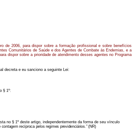
bro de 2006, para dispor sobre a formação profissional e sobre benefícios
Agentes Comunitários de Saúde e dos Agentes de Combate às Endemias, e a
 para dispor sobre a prioridade de atendimento desses agentes no Programa
l decreta e eu sanciono a seguinte Lei:
o § 1º:
a no § 1º deste artigo, independentemente da forma de seu vínculo
e contagem recíproca pelos regimes previdenciários.”
(NR)