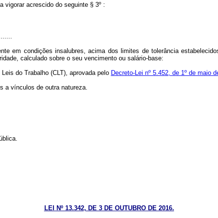
a vigorar acrescido do seguinte § 3º :
.......
ente em condições insalubres, acima dos limites de tolerância estabelecid
bridade, calculado sobre o seu vencimento ou salário-base:
s Leis do Trabalho (CLT), aprovada pelo
Decreto-Lei nº 5.452, de 1º de maio 
s a vínculos de outra natureza.
ública.
LEI Nº 13.342, DE 3 DE OUTUBRO DE 2016.