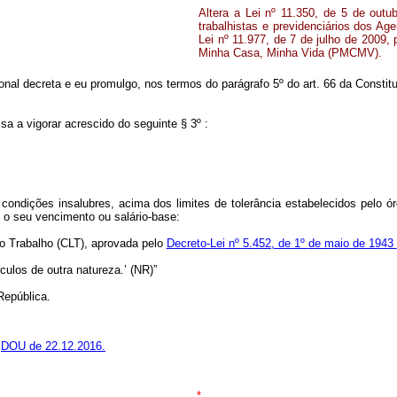
Altera a Lei nº 11.350, de 5 de outu
trabalhistas e previdenciários dos 
Lei nº 11.977, de 7 de julho de 2009,
Minha Casa, Minha Vida (PMCMV).
al decreta e eu promulgo, nos termos do parágrafo 5º do art. 66 da Constitu
sa a vigorar acrescido do seguinte § 3º :
 condições insalubres, acima dos limites de tolerância estabelecidos pelo 
e o seu vencimento ou salário-base:
do Trabalho (CLT), aprovada pelo
Decreto-Lei nº
5.452, de 1º
de maio de 1943
culos de outra natureza.’ (NR)”
República.
,
DOU de 22.12.2016.
*