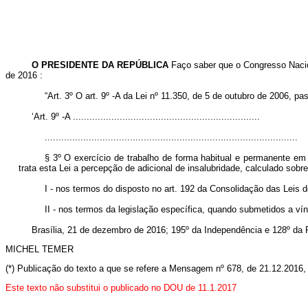
O PRESIDENTE DA REPÚBLICA
Faço saber que o Congresso Nacion
de 2016
:
“Art. 3º O art. 9º -A da Lei nº
11.350, de 5 de outubro de 2006, pas
‘Art. 9º -A ....................................................................
............................................................................................
§ 3º O exercício de trabalho de forma habitual e permanente em
trata esta Lei a percepção de adicional de insalubridade, calculado sobr
I - nos termos do disposto no art. 192 da Consolidação das Leis 
II - nos termos da legislação específica, quando submetidos a vín
Brasília, 21 de dezembro de 2016; 195º da Independência e 128º da 
MICHEL TEMER
(*) Publicação do texto a que se refere a Mensagem nº 678, de 21.12.2016
Este texto não substitui o publicado no DOU de 11.1.2017