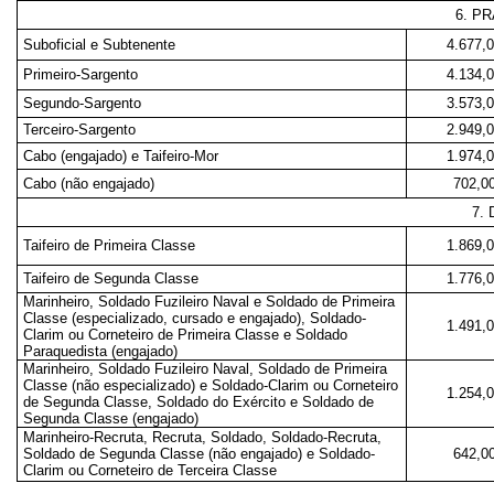
6. P
Suboficial e Subtenente
4.677,
Primeiro-Sargento
4.134,
Segundo-Sargento
3.573,
Terceiro-Sargento
2.949,
Cabo (engajado) e Taifeiro-Mor
1.974,
Cabo (não engajado)
702,0
7.
Taifeiro de Primeira Classe
1.869,
Taifeiro de Segunda Classe
1.776,
Marinheiro, Soldado Fuzileiro Naval e Soldado de Primeira
Classe (especializado, cursado e engajado), Soldado-
1.491,
Clarim ou Corneteiro de Primeira Classe e Soldado
Paraquedista (engajado)
Marinheiro, Soldado Fuzileiro Naval, Soldado de Primeira
Classe (não especializado) e Soldado-Clarim ou Corneteiro
1.254,
de Segunda Classe, Soldado do Exército e Soldado de
Segunda Classe (engajado)
Marinheiro-Recruta, Recruta, Soldado, Soldado-Recruta,
Soldado de Segunda Classe (não engajado) e Soldado-
642,0
Clarim ou Corneteiro de Terceira Classe