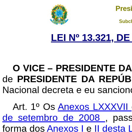
Pres
Subch
LEI Nº 13.321, D
O VICE – PRESIDENTE D
de
PRESIDENTE DA REPÚ
Nacional decreta e eu sanciono
Art. 1º Os
Anexos LXXXVII
de setembro de 2008
, pas
forma dos
Anexos I
e
II desta 