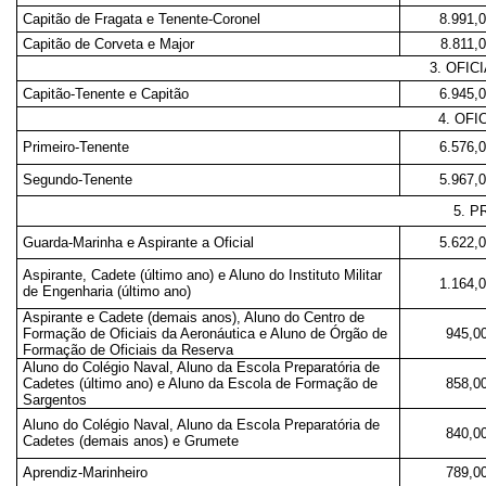
Capitão de Fragata e Tenente-Coronel
8.991,
Capitão de Corveta e Major
8.811,
3. OFIC
Capitão-Tenente e Capitão
6.945,
4. OF
Primeiro-Tenente
6.576,
Segundo-Tenente
5.967,
5. 
Guarda-Marinha e Aspirante a Oficial
5.622,
Aspirante, Cadete (último ano) e Aluno do Instituto Militar
1.164,
de Engenharia (último ano)
Aspirante e Cadete (demais anos), Aluno do Centro de
Formação de Oficiais da Aeronáutica e Aluno de Órgão de
945,0
Formação de Oficiais da Reserva
Aluno do Colégio Naval, Aluno da Escola Preparatória de
Cadetes (último ano) e Aluno da Escola de Formação de
858,0
Sargentos
Aluno do Colégio Naval, Aluno da Escola Preparatória de
840,0
Cadetes (demais anos) e Grumete
Aprendiz-Marinheiro
789,0