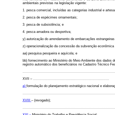
ambientais previstas na legislação vigente:
1. pesca comercial, incluídas as categorias industrial e artesa
2. pesca de espécimes ornamentais;
3. pesca de subsistência; e
4. pesca amadora ou desportiva;
y) autorização do arrendamento de embarcações estrangeiras 
z) operacionalização da concessão da subvenção econômica ao
aa) pesquisa pesqueira e aquícola; e
bb) fornecimento ao Ministério do Meio Ambiente dos dados do
registro automático dos beneficiários no Cadastro Técnico Fe
..........................................................................................
XVII – ..........................................................................
a)
formulação do planejamento estratégico nacional e elabora
..........................................................................................
XVIII
– (revogado);
..........................................................................................
XXI –
Ministério do Trabalho e Previdência Social: