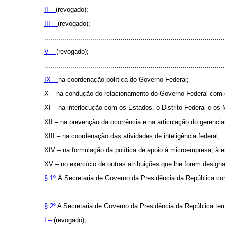
II –
(revogado);
III –
(revogado);
..........................................................................................
V –
(revogado);
..........................................................................................
IX –
na coordenação política do Governo Federal;
X – na condução do relacionamento do Governo Federal com o
XI – na interlocução com os Estados, o Distrito Federal e os 
XII – na prevenção da ocorrência e na articulação do gerenci
XIII – na coordenação das atividades de inteligência federal;
XIV – na formulação da política de apoio à microempresa, à 
XV – no exercício de outras atribuições que lhe forem design
§ 1º
À Secretaria de Governo da Presidência da República co
..........................................................................................
§ 2º
A Secretaria de Governo da Presidência da República te
I –
(revogado);