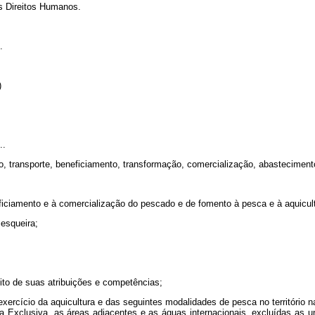
s Direitos Humanos.
.
)
..
ão, transporte, beneficiamento, transformação, comercialização, abastecime
eficiamento e à comercialização do pescado e de fomento à pesca e à aquicul
esqueira;
bito de suas atribuições e competências;
xercício da aquicultura e das seguintes modalidades de pesca no território n
ca Exclusiva, as áreas adjacentes e as águas internacionais, excluídas as 