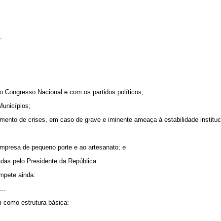
.
 Congresso Nacional e com os partidos políticos;
Municípios;
amento de crises, em caso de grave e iminente ameaça à estabilidade instituc
empresa de pequeno porte e ao artesanato; e
adas pelo Presidente da República.
mpete ainda:
...
m como estrutura básica: