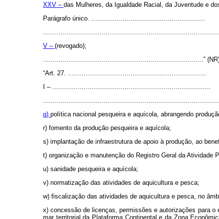
XXV –
das Mulheres, da Igualdade Racial, da Juventude e do
Parágrafo único. ..........................................................
..........................................................................................
V –
(revogado);
..................................................................................” (NR
“Art. 27. .......................................................................
I – .................................................................................
..........................................................................................
q)
política nacional pesqueira e aquícola, abrangendo produç
r) fomento da produção pesqueira e aquícola;
s) implantação de infraestrutura de apoio à produção, ao ben
t) organização e manutenção do Registro Geral da Atividade P
u) sanidade pesqueira e aquícola;
v) normatização das atividades de aquicultura e pesca;
w) fiscalização das atividades de aquicultura e pesca, no âm
x) concessão de licenças, permissões e autorizações para o e
mar territorial da Plataforma Continental e da Zona Econômi