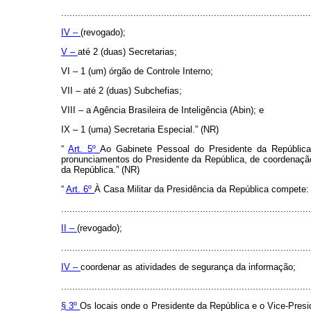
..........................................................................................
IV –
(revogado);
V –
até 2 (duas) Secretarias;
VI – 1 (um) órgão de Controle Interno;
VII – até 2 (duas) Subchefias;
VIII – a Agência Brasileira de Inteligência (Abin); e
IX – 1 (uma) Secretaria Especial.” (NR)
“
Art. 5º
Ao Gabinete Pessoal do Presidente da Repúblic
pronunciamentos do Presidente da República, de coordenação 
da República.” (NR)
“
Art. 6º
À Casa Militar da Presidência da República compete:
..........................................................................................
II –
(revogado);
..........................................................................................
IV –
coordenar as atividades de segurança da informação;
..........................................................................................
§ 3º
Os locais onde o Presidente da República e o Vice-Presi