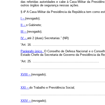
das referidas autoridades e cabe à Casa Militar da Presidênc
outros órgãos de segurança nessas ações.
§ 4º A Casa Militar da Presidência da República tem como est
I –
(revogado);
II –
o Gabinete;
III –
(revogado);
IV –
até 2 (duas) Secretarias.” (NR)
“Art. 16. ........................................................................
Parágrafo único.
O Conselho de Defesa Nacional e o Conselho
Estado Chefe da Secretaria de Governo da Presidência da Rep
“Art. 25. .......................................................................
..........................................................................................
XVIII –
(revogado);
..........................................................................................
XXI –
do Trabalho e Previdência Social;
..........................................................................................
XXIV –
(revogado);