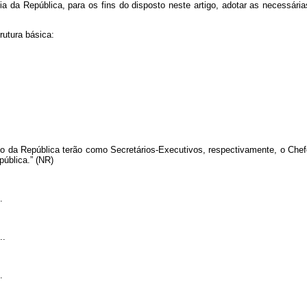
ia da República, para os fins do disposto neste artigo, adotar as necessár
rutura básica:
 da República terão como Secretários-Executivos, respectivamente, o Chefe 
ública.” (NR)
.
..
.