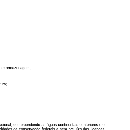
nto e armazenagem;
tura;
acional, compreendendo as águas continentais e interiores e o
unidades de conservação federais e sem prejuízo das licenças