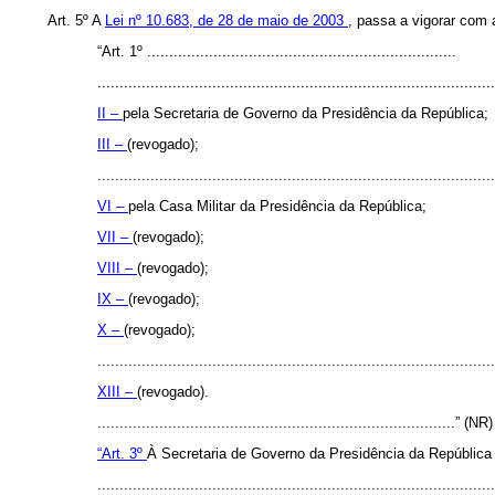
Art. 5º A
Lei nº 10.683, de 28 de maio de 2003
, passa a vigorar com 
“Art. 1º ......................................................................
..........................................................................................
II –
pela Secretaria de Governo da Presidência da República;
III –
(revogado);
..........................................................................................
VI –
pela Casa Militar da Presidência da República;
VII –
(revogado);
VIII –
(revogado);
IX –
(revogado);
X –
(revogado);
..........................................................................................
XIII –
(revogado).
.................................................................................” (NR)
“Art. 3º
À Secretaria de Governo da Presidência da República
..........................................................................................