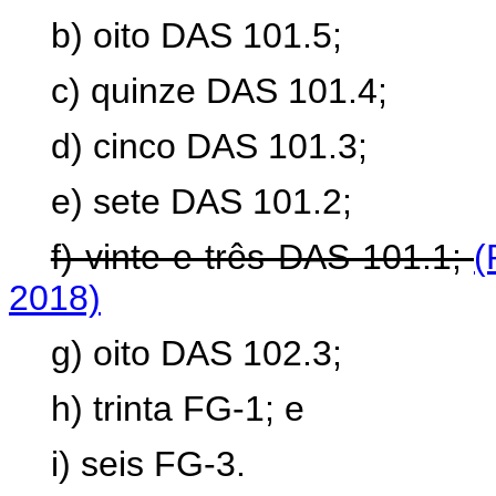
b) oito DAS 101.5;
c) quinze DAS 101.4;
d) cinco DAS 101.3;
e) sete DAS 101.2;
f) vinte e três DAS 101.1;
(
2018)
g) oito DAS 102.3;
h) trinta FG-1; e
i) seis FG-3.