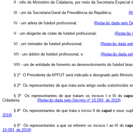
II - três do Ministério da Cidadania, por meio da Secretaria Especial 
III - um da Secretaria-Geral da Presidência da República;
(R
IV - um atleta de futebol profissional;
(Redação dada pelo De
V - um dirigente de clube de futebol profissional;
(Redação d
VI - um treinador de futebol profissional;
(Redação dada pelo
VII - um árbitro de futebol profissional; e
(Redação dada pel
VIII - um de entidade de fomento ao desenvolvimento do futebol brasi
§ 1º O Presidente da APFUT será indicado e designado pelo Ministr
§ 2º Os representantes de que trata este artigo serão substituídos
§ 3º Os representantes de que tratam os incisos I e III do
capu
Cidadania.
(Redação dada pelo Decreto nº 10.093, de 2019)
§ 4º Os representantes de que trata o inciso II do
caput
e seus supl
2019)
§ 5º Os representantes a que se referem os incisos I ao III do
cap
10.093, de 2019)