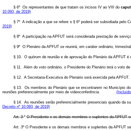
§ 6º Os representantes de que tratam os incisos IV ao VIII do
caput
10.093, de 2019)
§ 7º A indicação a que se refere o § 6º poderá ser subsidiada pelo C
2019)
§ 8º A participação na APFUT será considerada prestação de serviço
§ 9º O Plenário da APFUT se reunirá, em caráter ordinário, trimestr
§ 10. O quórum de reunião e de aprovação do Plenário da APFUT é 
§ 11. Além do voto ordinário, o Presidente do Plenário terá o voto 
§ 12. A Secretaria-Executiva do Plenário será exercida pela APFUT.
§ 13. Os membros do Plenário que se encontrarem no Município do R
reuniões preferencialmente por meio de videoconferência.
(Incluíd
§ 14. As reuniões serão preferencialmente presenciais quando da s
Decreto nº 10.093, de 2019)
Art. 3
º
O Presidente e os demais membros e suplentes da APFUT ser
Art. 3º O Presidente e os demais membros e suplentes da APFU