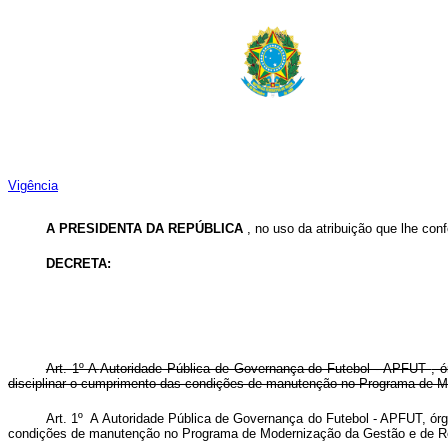
Vigência
A PRESIDENTA DA REPÚBLICA
, no uso da atribuição que lhe conf
DECRETA:
Art. 1º A
Autoridade Pública de Governança do Futebol - APFUT
, 
disciplinar o cumprimento das condições de manutenção no
Programa de Mo
Art. 1º A Autoridade Pública de Governança do Futebol - APFUT, ór
condições de manutenção no Programa de Modernização da Gestão e d