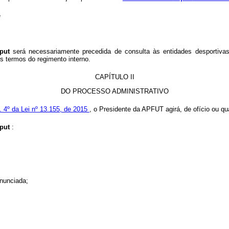
e
aput
será necessariamente precedida de consulta às entidades desportiva
s termos do regimento interno.
CAPÍTULO II
DO PROCESSO ADMINISTRATIVO
t. 4º da Lei nº 13.155, de 2015
, o Presidente da APFUT agirá, de ofício ou 
put
:
enunciada;