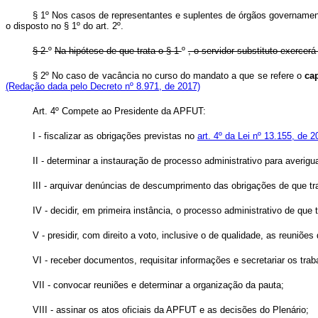
§ 1º Nos casos de representantes e suplentes de órgãos governamenta
o disposto no § 1º do art. 2º.
§ 2
º
Na hipótese de que trata o § 1
º
, o servidor substituto exerce
§ 2º No caso de vacância no curso do mandato a que se refere o
ca
(Redação dada pelo Decreto nº 8.971, de 2017)
Art. 4º Compete ao Presidente da APFUT:
I - fiscalizar as obrigações previstas no
art. 4º da Lei nº 13.155, de 
II - determinar a instauração de processo administrativo para averigu
III - arquivar denúncias de descumprimento das obrigações de que tr
IV - decidir, em primeira instância, o processo administrativo de que tr
V - presidir, com direito a voto, inclusive o de qualidade, as reuniões 
VI - receber documentos, requisitar informações e secretariar os trab
VII - convocar reuniões e determinar a organização da pauta;
VIII - assinar os atos oficiais da APFUT e as decisões do Plenário;