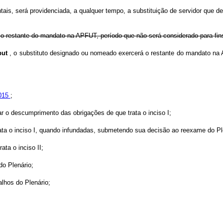
is, será providenciada, a qualquer tempo, a substituição de servidor que dei
rá o restante do mandato na APFUT, período que não será considerado para fi
put
, o substituto designado ou nomeado exercerá o restante do mandato
2015
;
ar o descumprimento das obrigações de que trata o inciso I;
ata o inciso I, quando infundadas, submetendo sua decisão ao reexame do Pl
ata o inciso II;
do Plenário;
alhos do Plenário;