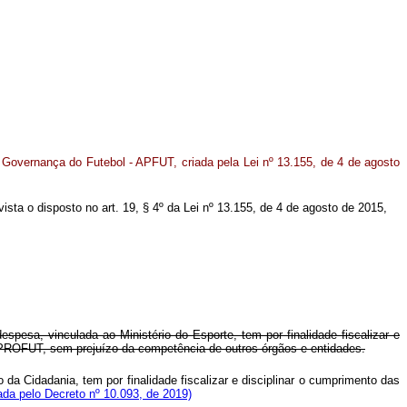
 Governança do Futebol - APFUT, criada pela Lei nº 13.155, de 4 de agosto
vista o disposto no art. 19, § 4º da
Lei nº 13.155, de 4 de agosto de 2015,
spesa, vinculada ao Ministério do Esporte, tem por finalidade fiscalizar e
 PROFUT, sem prejuízo da competência de outros órgãos e entidades.
o da Cidadania, tem por finalidade fiscalizar e disciplinar o cumprimento das
da pelo Decreto nº 10.093, de 2019)