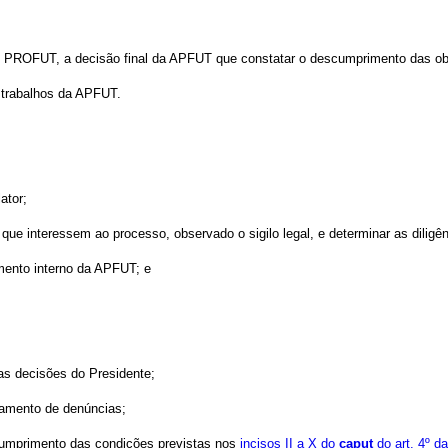
do PROFUT, a decisão final da APFUT que constatar o descumprimento das obri
s trabalhos da APFUT.
ator;
que interessem ao processo, observado o sigilo legal, e determinar as dilig
imento interno da APFUT; e
 as decisões do Presidente;
vamento de denúncias;
 cumprimento das condições previstas nos
incisos II a X do
caput
do art. 4º d