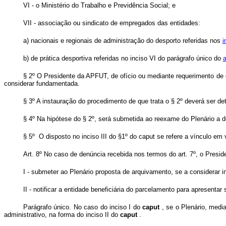
VI - o Ministério do Trabalho e Previdência Social; e
VII - associação ou sindicato de empregados das entidades:
a) nacionais e regionais de administração do desporto referidas nos
i
b) de prática desportiva referidas no inciso VI do parágrafo único do
a
§ 2º O Presidente da APFUT, de ofício ou mediante requerimento de 
considerar fundamentada.
§ 3º A instauração do procedimento de que trata o § 2º deverá ser
§ 4º Na hipótese do § 2º, será submetida ao reexame do Plenário a 
§ 5º O disposto no inciso III do §1º do caput se refere a vínculo em
Art. 8º No caso de denúncia recebida nos termos do art. 7º, o Presi
I - submeter ao Plenário proposta de arquivamento, se a considerar i
II - notificar a entidade beneficiária do parcelamento para apresentar
Parágrafo único. No caso do inciso I do
caput
, se o Plenário, med
administrativo, na forma do inciso II do
caput
.