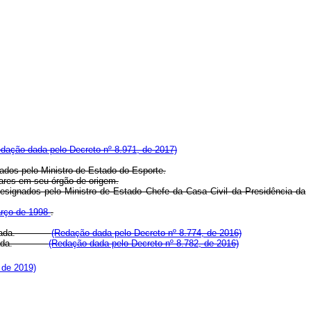
dação dada pelo Decreto nº 8.971, de 2017)
ados pelo Ministro de Estado do Esporte.
lares em seu órgão de origem.
designados pelo Ministro de Estado Chefe da Casa Civil da Presidência da
arço de 1998
.
 remunerada.
(Redação dada pelo Decreto nº 8.774, de 2016)
remunerada.
(Redação dada pelo Decreto nº 8.782, de 2016)
 de 2019)