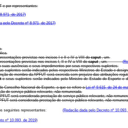
T e por representantes:
8.971, de 2017)
 pelo Decreto nº 8.971, de 2017)
o.
lica.
resentações previstas nos incisos I e II e IV a VIII do
caput
, um.
resentações previstas nos incisos I, II e IV a VIII do
caput
, um.
(Re
 em suas ausências e seus impedimentos por seus respectivos suplentes.
us suplentes serão indicados pelos respectivos Ministros de Estado e design
 função de membro da APFUT será exercida sem prejuízo das atribuições regu
ut
e seus suplentes serão indicados pelo Ministro de Estado do Esporte e 
 do Conselho Nacional do Esporte, a que se refere a
Lei nº 9.615, de 24 de m
ão de serviço público relevante, não remunerada.
na APFUT será considerada prestação de serviço público relevante, não
a APFUT será considerada prestação de serviço público relevante, não 
 e pelos seguintes representantes:
(Redação dada pelo Decreto nº 10.093,
to nº 10.093, de 2019)