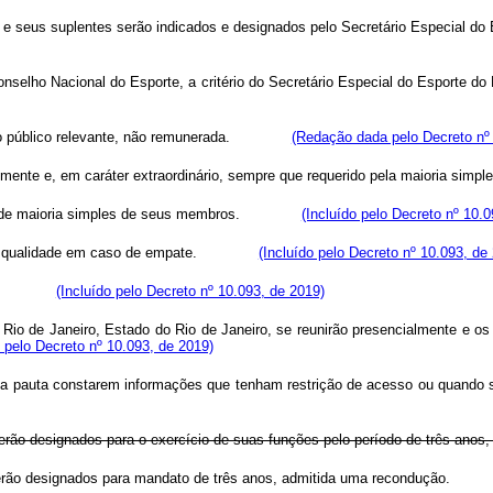
e seus suplentes serão indicados e designados pelo Secretário Especial do 
onselho Nacional do Esporte, a critério do Secretário Especial do Esporte do 
 público relevante, não remunerada.
(Redação dada pelo Decreto nº
almente e, em caráter extraordinário, sempre que requerido pela maioria simp
de maioria simples de seus membros.
(Incluído pelo Decreto nº 10.
de qualidade em caso de empate.
(Incluído pelo Decreto nº 10.093, de
(Incluído pelo Decreto nº 10.093, de 2019)
io de Janeiro, Estado do Rio de Janeiro, se reunirão presencialmente e os
o pelo Decreto nº 10.093, de 2019)
ua pauta constarem informações que tenham restrição de acesso ou quando se
ão designados para o exercício de suas funções pelo período de três anos,
T serão designados para mandato de três anos, admitida uma reconduçã