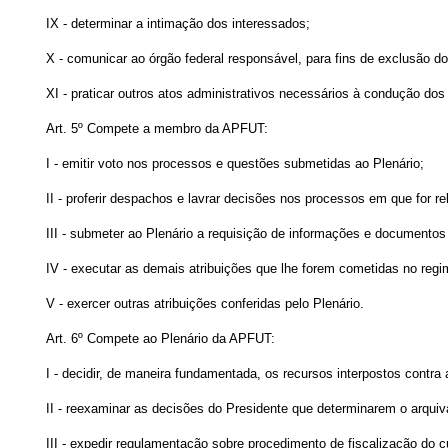
IX - determinar a intimação dos interessados;
X - comunicar ao órgão federal responsável, para fins de exclusão 
XI - praticar outros atos administrativos necessários à condução do
Art. 5º Compete a membro da APFUT:
I - emitir voto nos processos e questões submetidas ao Plenário;
II - proferir despachos e lavrar decisões nos processos em que for rel
III - submeter ao Plenário a requisição de informações e documentos 
IV - executar as demais atribuições que lhe forem cometidas no reg
V - exercer outras atribuições conferidas pelo Plenário.
Art. 6º Compete ao Plenário da APFUT:
I - decidir, de maneira fundamentada, os recursos interpostos contra
II - reexaminar as decisões do Presidente que determinarem o arqui
III - expedir regulamentação sobre procedimento de fiscalização do