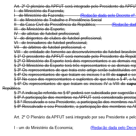
Art. 2º O plenário da APFUT será integrado pelo Presidente da APFU
I - do Ministério da Fazenda;
I - do Ministério da Fazenda;
(Redação dada pelo Decreto nº 
II - do Ministério do Trabalho e Previdência Social
II - da Casa Civil da Presidência da República;
(Redação dada
III - do Ministério do Esporte;
IV - de atletas de futebol profissional;
V - de dirigentes de clubes de futebol profissional;
VI - de treinadores de futebol profissional;
VII - de árbitros de futebol profissional; e
VIII - de entidade de fomento ao desenvolvimento do futebol brasileir
§ 1º O presidente da APFUT será nomeado pelo Presidente da Repúb
§ 2º O Ministério do Esporte terá dois representantes e as demais rep
§ 2º O Ministério do Esporte terá três representantes e as demais rep
§ 3º Os representantes de que trata este artigo serão substituídos
§ 4º Os representantes de que tratam os incisos I a III do
caput
e se
§ 5º No caso dos representantes e suplentes de que trata o § 4º, a
§ 6º Os representantes de que tratam os incisos IV a VIII do
cap
República.
§ 7º A indicação referida no § 6º poderá ser subsidiada por sugestão
§ 8º A participação dos membros na APFUT será considerada prestaç
§ 8 º Ressalvado o seu Presidente, a participação dos membros 
§ 8º Ressalvado o seu Presidente, a participação dos membros n
Art. 2º O Plenário da APFUT será integrado por seu Presidente
I - um do Ministério da Economia;
(Redação dada pelo Decre