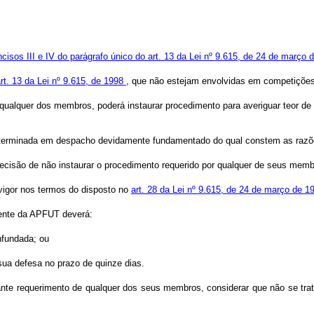
ncisos III e IV do parágrafo único do art. 13 da Lei nº
9.615, de 24 de março 
rt. 13 da Lei nº 9.615, de 1998
, que não estejam envolvidas em competições 
qualquer dos membros, poderá instaurar procedimento para averiguar teor de 
 determinada em despacho devidamente fundamentado do qual constem as razõe
decisão de não instaurar o procedimento requerido por qualquer de seus memb
 vigor nos termos do disposto no
art. 28 da Lei nº 9.615, de 24 de março de 1
dente da APFUT deverá:
nfundada; ou
 sua defesa no prazo de quinze dias.
iante requerimento de qualquer dos seus membros, considerar que não se tra