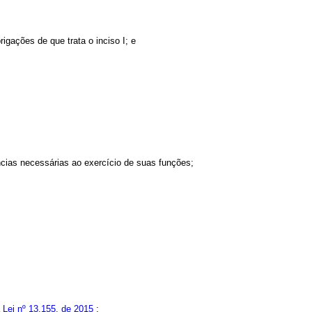
gações de que trata o inciso I; e
ências necessárias ao exercício de suas funções;
a Lei nº 13.155, de 2015
;