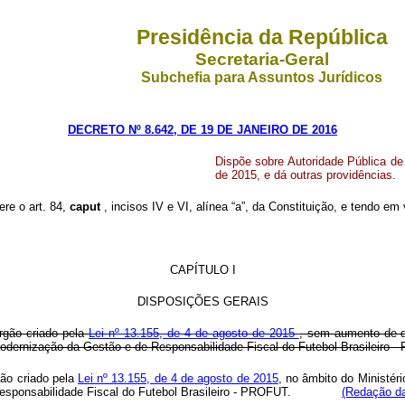
Presidência da República
Secretaria-Geral
Subchefia para Assuntos Jurídicos
DECRETO Nº 8.642, DE 19 DE JANEIRO DE 2016
Dispõe sobre Autoridade Pública de
de 2015, e dá outras providências.
ere o art. 84,
caput
, incisos IV e VI, alínea “a”, da Constituição, e tendo em 
CAPÍTULO I
DISPOSIÇÕES GERAIS
órgão criado pela
Lei nº 13.155, de 4 de agosto de 2015
, sem aumento de de
dernização da Gestão e de Responsabilidade Fiscal do Futebol Brasileiro -
gão criado pela
Lei nº 13.155, de 4 de agosto de 2015
, no âmbito do Ministéri
e Responsabilidade Fiscal do Futebol Brasileiro - PROFUT.
(Redação da