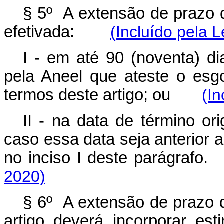
§ 5º A extensão de prazo d
efetivada:
(Incluído pela L
I - em até 90 (noventa) di
pela Aneel que ateste o esg
termos deste artigo; ou
(In
II - na data de término or
caso essa data seja anterior 
no inciso I deste parágr
2020)
§ 6º A extensão de prazo de
artigo deverá incorporar est