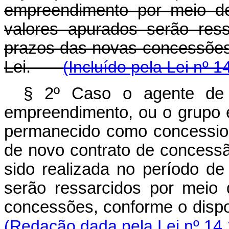
empreendimento por meio de
valores apurados serão res
prazos das novas concessões,
Lei.
(Incluído pela Lei nº 
§ 2º Caso o agente de 
empreendimento, ou o grupo 
permanecido como concessio
de novo contrato de concessã
sido realizada no período d
serão ressarcidos por meio
concessões, conforme o dispo
(Redação dada pela Lei nº 14.