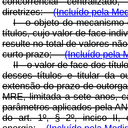
concorrencial centralizado
diretrizes:
(Incluído pela Med
I - o objeto do mecanismo 
títulos, cujo valor de face ind
resulte no total de valores n
curto prazo;
(Incluído pela 
II - o valor de face dos tít
desses títulos e titular da
extensão do prazo de outorga
MRE, limitada a sete anos, 
parâmetros aplicados pela A
do art. 1º, § 2º, inciso II