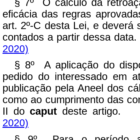
§ 7º O cálculo da retroaç
eficácia das regras aprovada
art. 2º-C desta Lei, e deverá 
contados a partir dessa d
2020)
§ 8º A aplicação do dispo
pedido do interessado em a
publicação pela Aneel dos cál
como ao cumprimento das cond
II do
caput
deste artig
2020)
§ 9º Para o período ant