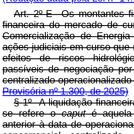
Art. 2º-E Os montantes fi
financeira do mercado de c
Comercialização de Energia
ações judiciais em curso que
efeitos de riscos hidroló
passíveis de negociação po
centralizado operacionaliz
Provisória nº 1.300, de 2025)
§ 1º A liquidação financei
se refere o
caput
é aquela 
anterior à data de operacio