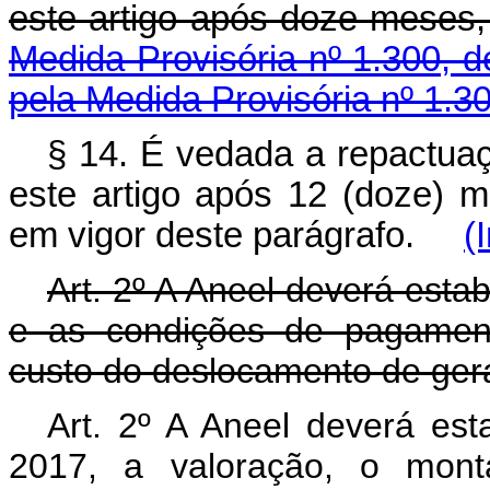
este artigo após doze meses,
Medida Provisória nº 1.300, 
pela Medida Provisória nº 1.3
§ 14. É vedada a repactuaçã
este artigo após 12 (doze) 
em vigor deste parágrafo.
(
Art. 2º A Aneel deverá estab
e as condições de pagament
custo do deslocamento de gera
Art. 2º A Aneel deverá esta
2017, a valoração, o mont