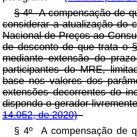
§ 4º A compensação de qu
considerar a atualização do c
Nacional de Preços ao Consu
de desconto de que trata o § 
mediante extensão do prazo
participantes do MRE, limit
base nos valores dos parâme
extensões decorrentes do inci
dispondo o gerador livreme
14.052, de 2020)
§ 4º A compensação de q