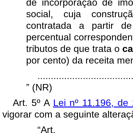
de incorporação de imóv
social, cuja constru
contratada a partir 
percentual corresponden
tributos de que trata o
c
por cento) da receita me
...................................
” (NR)
Art. 5º A
Lei nº 11.196, d
vigorar com a seguinte alteraç
“Ar