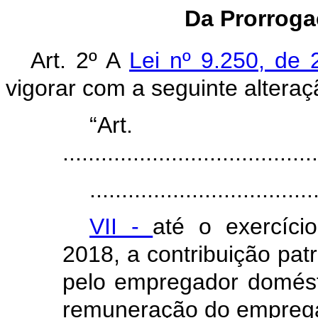
Da Prorroga
Art. 2º A
Lei nº 9.250, d
vigorar com a seguinte alteraç
“Ar
........................................
...................................
VII -
até o exercíci
2018, a contribuição pat
pelo empregador domésti
remuneração do empreg