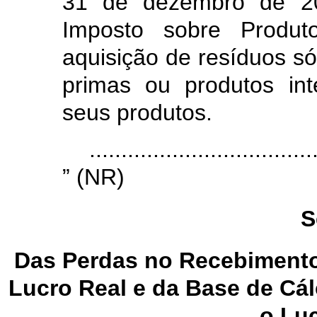
31 de dezembro de 20
Imposto sobre Produto
aquisição de resíduos só
primas ou produtos int
seus produtos.
...................................
” (NR)
S
Das Perdas no Recebimento
Lucro Real e da Base de Cál
o Lu