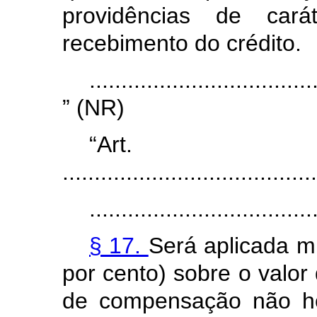
providências de carát
recebimento do crédito.
...................................
” (NR)
“Ar
........................................
...................................
§ 17.
Será aplicada m
por cento) sobre o valor
de compensação não ho