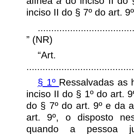
alínea
a
do inciso II do
inciso II do § 7º
do art. 9º
...................................
” (NR)
“Ar
........................................
§ 1º
Ressalvadas as 
inciso II do § 1º
do art. 
do § 7º
do art. 9º
e da 
art. 9º, o disposto ne
quando a pessoa ju