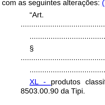
com as seguintes alterações:
“Ar
........................................
...................................
§ 
........................................
...................................
XL -
produtos class
8503.00.90 da Tipi.
...................................