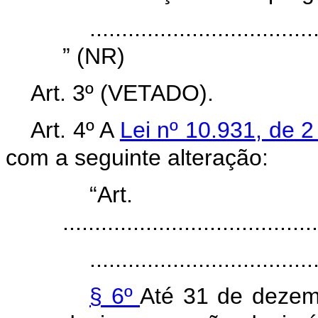
...................................
” (NR)
Art. 3º (VETADO).
Art. 4º A
Lei nº 10.931, de 
com a seguinte alteração:
“Ar
........................................
...................................
§ 6º
Até 31 de dezem