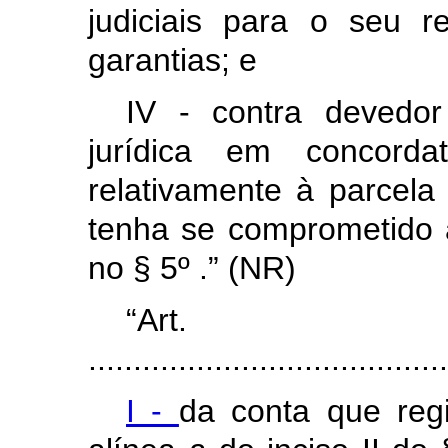
judiciais para o seu 
garantias; e
IV - contra devedor
jurídica em concordat
relativamente à parcela
tenha se comprometido 
no § 5º .” (NR)
“Ar
........................................
I -
da conta que regi