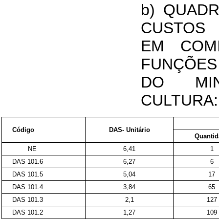
b) QUAD
CUSTOS
EM COM
FUNÇÕES
DO MIN
CULTURA:
Código
DAS- Unitário
Quantid
NE
6,41
1
DAS 101.6
6,27
6
DAS 101.5
5,04
17
DAS 101.4
3,84
65
DAS 101.3
2,1
127
DAS 101.2
1,27
109