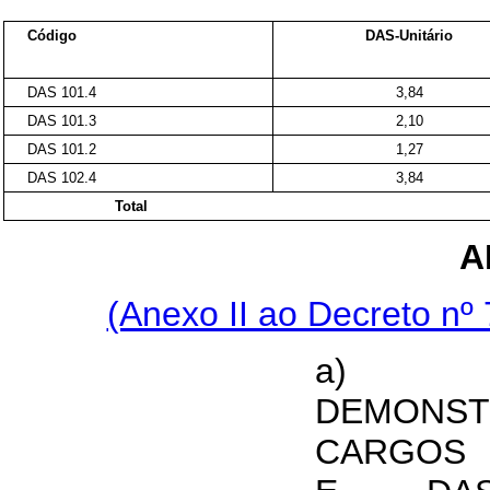
Código
DAS-Unitário
DAS 101.4
3,84
DAS 101.3
2,10
DAS 101.2
1,27
DAS 102.4
3,84
Total
A
(Anexo II ao Decreto nº
a) 
DEMONS
CARGOS 