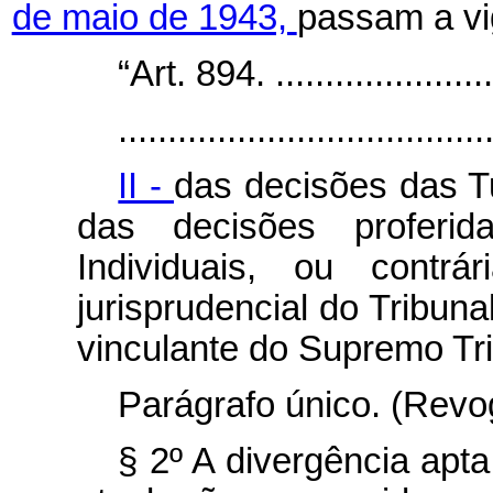
de maio de 1943,
passam a vi
“Art. 894. ........................
.....................................
II -
das decisões das T
das decisões proferi
Individuais, ou contr
jurisprudencial do Tribun
vinculante do Supremo Tri
Parágrafo único. (Revo
§ 2º A divergência apt