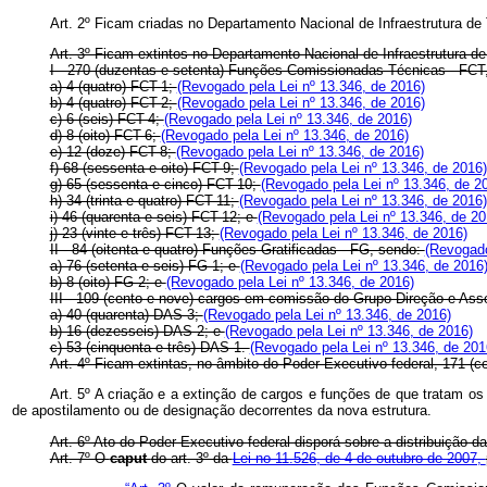
Art. 2º Ficam criadas no Departamento Nacional de Infraestrutura de
Art. 3º Ficam extintos no Departamento Nacional de Infraestrutura d
I - 270 (duzentas e setenta) Funções Comissionadas Técnicas - FCT
a) 4 (quatro) FCT-1;
(Revogado pela Lei nº 13.346, de 2016)
b) 4 (quatro) FCT-2;
(Revogado pela Lei nº 13.346, de 2016)
c) 6 (seis) FCT-4;
(Revogado pela Lei nº 13.346, de 2016)
d) 8 (oito) FCT-6;
(Revogado pela Lei nº 13.346, de 2016)
e) 12 (doze) FCT-8;
(Revogado pela Lei nº 13.346, de 2016)
f) 68 (sessenta e oito) FCT-9;
(Revogado pela Lei nº 13.346, de 2016)
g) 65 (sessenta e cinco) FCT-10;
(Revogado pela Lei nº 13.346, de 2
h) 34 (trinta e quatro) FCT-11;
(Revogado pela Lei nº 13.346, de 2016)
i) 46 (quarenta e seis) FCT-12; e
(Revogado pela Lei nº 13.346, de 20
j) 23 (vinte e três) FCT-13;
(Revogado pela Lei nº 13.346, de 2016)
II - 84 (oitenta e quatro) Funções Gratificadas - FG, sendo:
(Revogado
a) 76 (setenta e seis) FG-1; e
(Revogado pela Lei nº 13.346, de 2016
b) 8 (oito) FG-2; e
(Revogado pela Lei nº 13.346, de 2016)
III - 109 (cento e nove) cargos em comissão do Grupo-Direção e As
a) 40 (quarenta) DAS-3;
(Revogado pela Lei nº 13.346, de 2016)
b) 16 (dezesseis) DAS-2; e
(Revogado pela Lei nº 13.346, de 2016)
c) 53 (cinquenta e três) DAS-1.
(Revogado pela Lei nº 13.346, de 201
Art. 4º Ficam extintas, no âmbito do Poder Executivo federal, 171 (
Art. 5º A criação e a extinção de cargos e funções de que tratam os 
de apostilamento ou de designação decorrentes da nova estrutura.
Art. 6º Ato do Poder Executivo federal disporá sobre a distribuição
Art. 7º O
caput
do art. 3º da
Lei no 11.526, de 4 de outubro de 2007,