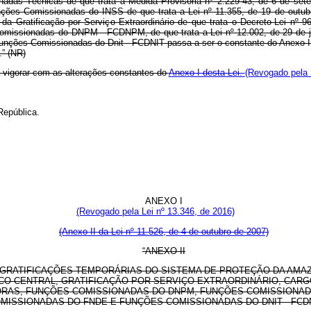
adas Técnicas de que trata a Medida Provisória nº 2.229-43, de 6 de set
unções Comissionadas do INSS de que trata a Lei nº 11.355, de 19 de outu
da Gratificação por Serviço Extraordinário de que trata o Decreto-Lei n
omissionadas do DNPM - FCDNPM, de que trata a Lei nº 12.002, de 29 de j
 Funções Comissionadas do Dnit - FCDNIT passa a ser o constante do Anexo II
...” (NR)
 vigorar com as alterações constantes do
Anexo I desta Lei.
(Revogado pela 
República.
ANEXO I
(Revogado pela Lei nº 13.346, de 2016)
(Anexo II da Lei nº 11.526, de 4 de outubro de 2007)
“ANEXO II
GRATIFICAÇÕES TEMPORÁRIAS DO SISTEMA DE PROTEÇÃO DA AMAZ
O CENTRAL, GRATIFICAÇÃO POR SERVIÇO EXTRAORDINÁRIO, CAR
RAS, FUNÇÕES COMISSIONADAS DO DNPM, FUNÇÕES COMISSIONADA
MISSIONADAS DO FNDE E FUNÇÕES COMISSIONADAS DO DNIT - FCD