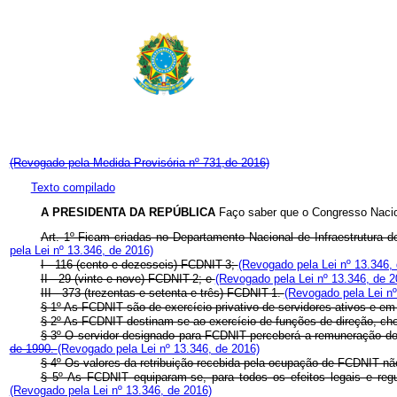
(Revogado pela Medida Provisória nº 731,de 2016)
Texto compilado
A PRESIDENTA DA REPÚBLICA
Faço saber que o Congresso Nacion
Art. 1º Ficam criadas no Departamento Nacional de Infraestrutura
pela Lei nº 13.346, de 2016)
I - 116 (cento e dezesseis) FCDNIT-3;
(Revogado pela Lei nº 13.346,
II - 29 (vinte e nove) FCDNIT-2; e
(Revogado pela Lei nº 13.346, de 2
III - 373 (trezentas e setenta e três) FCDNIT-1.
(Revogado pela Lei nº
§ 1º As FCDNIT são de exercício privativo de servidores ativos e em
§ 2º As FCDNIT destinam-se ao exercício de funções de direção, che
§ 3º O servidor designado para FCDNIT perceberá a remuneração do c
de 1990.
(Revogado pela Lei nº 13.346, de 2016)
§ 4º Os valores da retribuição recebida pela ocupação de FCDNIT n
§ 5º As FCDNIT equiparam-se, para todos os efeitos legais e re
(Revogado pela Lei nº 13.346, de 2016)