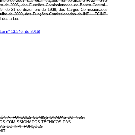
embro de 2001, das Gratificações Temporárias SIPAM - GTS
bro de 2006, das Funções Comissionadas do Banco Central -
º 969, de 21 de dezembro de 1938, dos Cargos Comissionados
ulho de 2009, das Funções Comissionadas do INPI - FCINPI
 desta Lei.
Lei nº 13.346, de 2016)
ÔNIA, FUNÇÕES COMISSIONADAS DO INSS,
GOS COMISSIONADOS TÉCNICOS DAS
S DO INPI, FUNÇÕES
NIT