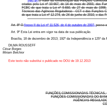
“Art. 3º
O valor da remuneração das Funções Comission
criadas pela Lei nº 10.667, de 14 de maio de 2003, das F
FCBC de que trata a Lei nº 9.650, de 27 de maio de 1998, 
Técnicos das Agências Reguladoras - CCT e das Funções C
de que trata a Lei nº 12.274, de 24 de junho de 2010, e das
.................................................................................
Art. 8º O
Anexo II da Lei nº 11.526, de 4 de outubro de 2007,
passa a
Art. 9º Esta Lei entra em vigor na data de sua publicação.
Brasília, 18 de dezembro de 2013; 192º da Independência e 125º da 
DILMA ROUSSEFF
César Borges
Miriam Belchior
Este texto não substitui o publicado no DOU de 19.12.2013
FUNÇÕES COMISSIONADAS TÉCNICAS, 
FUNÇÕES COMISSIONADAS DO BANC
AGÊNCIAS REGULADO
CO