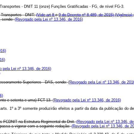
 Transportes - DNIT 11 (onze) Funções Gratificadas - FG, de nível FG-3.
e Transportes - DNIT:
(Vide art 8
e
9 do Decreto nº 8.489, de 2015)
(Vigência)
, sendo:
(Revogado pela Lei nº 13.346, de 2016)
016)
16)
 pela Lei nº 13.346, de 2016)
)
sessoramento Superiores - DAS, sendo:
(Revogado pela Lei nº 13.346, de 201
6)
cento e setenta e uma) FCT-13.
(Revogado pela Lei nº 13.346, de 2016)
arts. 1º a 3º somente produzirão efeitos a partir da data da publicação do 
 das FCDNIT na Estrutura Regimental do Dnit.
(Revogado pela Lei nº 13.346, de
passa a vigorar com a seguinte redação:
(Revogado pela Lei nº 13.346, de 2