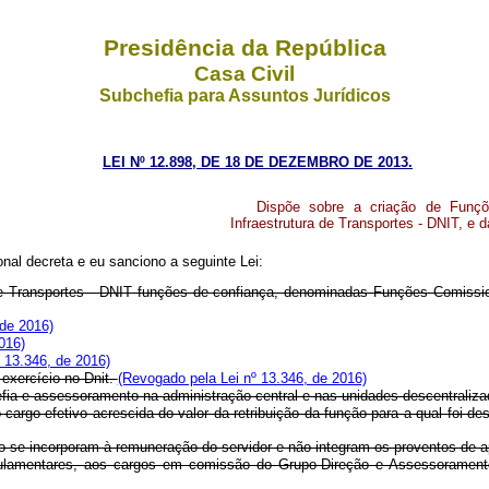
Presidência da República
Casa Civil
Subchefia para Assuntos Jurídicos
LEI Nº 12.898, DE 18 DE DEZEMBRO DE 2013.
Dispõe sobre a criação de Funç
Infraestrutura de Transportes - DNIT, e d
al decreta e eu sanciono a seguinte Lei:
 de Transportes - DNIT funções de confiança, denominadas Funções Comissio
 de 2016)
016)
 13.346, de 2016)
 exercício no Dnit.
(Revogado pela Lei nº 13.346, de 2016)
fia e assessoramento na administração central e nas unidades descentraliza
argo efetivo acrescida do valor da retribuição da função para a qual foi d
ão se incorporam à remuneração do servidor e não integram os proventos de 
gulamentares, aos cargos em comissão do Grupo-Direção e Assessoramento