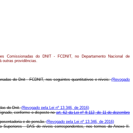
ões Comissionadas do DNIT - FCDNIT, no Departamento Nacional de
á outras providências.
nadas do Dnit - FCDNIT, nos seguintes quantitativos e níveis:
(Revogado
das do Dnit.
(Revogado pela Lei nº 13.346, de 2016)
esignado, conforme o disposto no
art. 62 da Lei nº 8.112, de 11 de dezembro
aposentadoria e de pensão.
(Revogado pela Lei nº 13.346, de 2016)
 Superiores - DAS de níveis correspondentes, nos termos do Anexo II.