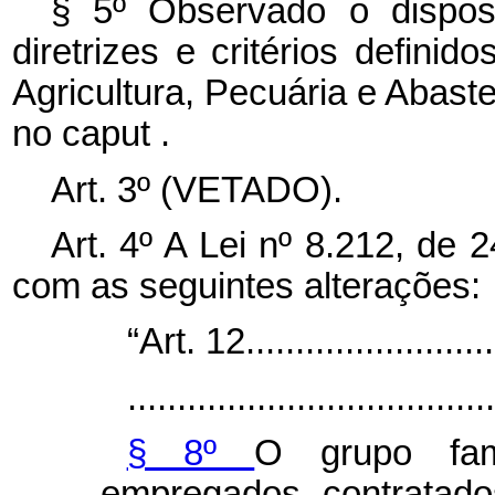
§ 5º Observado o dispos
diretrizes e critérios defini
Agricultura, Pecuária e Abast
no
caput
.
Art. 3º (VETADO).
Art. 4º A Lei nº 8.212, de 
com as seguintes alterações:
“Art. 12...........................
.....................................
§ 8º
O grupo fami
empregados contratado