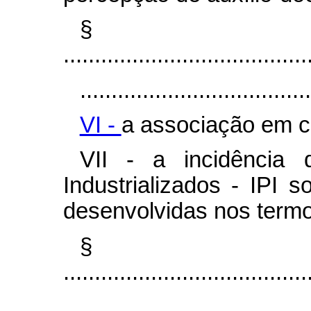
§
.......................................
.....................................
VI -
a associação em c
VII - a incidência
Industrializados - IPI 
desenvolvidas nos term
§
.......................................
.....................................