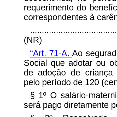
requerimento do benefí
correspondentes à carên
....................................
(NR)
“Art. 71-A.
Ao segurad
Social que adotar ou obt
de adoção de criança 
pelo período de 120 (cent
§ 1º O salário-matern
será pago diretamente pe