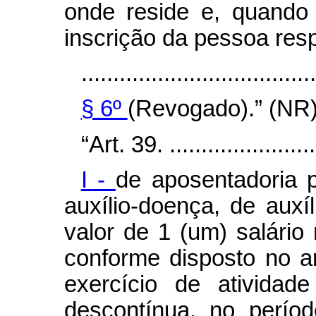
onde reside e, quando 
inscrição da pessoa resp
.....................................
§ 6º
(Revogado).” (NR
“Art. 39. .........................
I -
de aposentadoria p
auxílio-doença, de auxí
valor de 1 (um) salário 
conforme disposto no a
exercício de atividad
descontínua, no períod