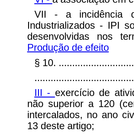
VII - a incidência
Industrializados - IPI 
desenvolvidas nos te
Produção de efeito
§ 10. .............................
.....................................
III -
exercício de ati
não superior a 120 (cen
intercalados, no ano ci
13 deste artigo;