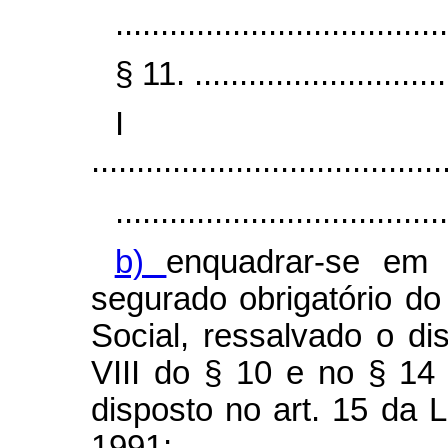
.....................................
§ 11. .............................
I
.......................................
.....................................
b)
enquadrar-se em 
segurado obrigatório d
Social, ressalvado o dis
VIII do § 10 e no § 14 
disposto no art. 15 da L
1991;