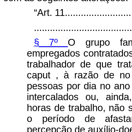
“Art. 11...........................
.....................................
§ 7º
O grupo fami
empregados contratados
trabalhador de que tra
caput
, à razão de no
pessoas por dia no ano 
intercalados ou, aind
horas de trabalho, não
o período de afast
percepção de auxílio-do