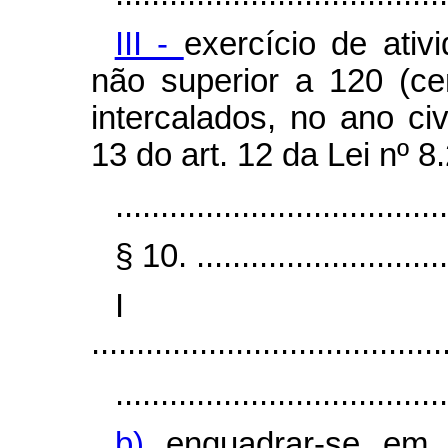
III -
exercício de ati
não superior a 120 (cen
intercalados, no ano ci
13 do art. 12 da Lei nº 8
.....................................
§ 10. .............................
I
.......................................
.....................................
b)
enquadrar-se em 