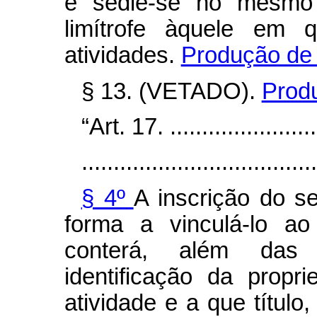
e sedie-se no mesmo 
limítrofe àquele em 
atividades.
Produção de 
§ 13. (VETADO).
Produ
“Art. 17. .........................
.....................................
§ 4º
A inscrição do se
forma a vinculá-lo ao
conterá, além das 
identificação da prop
atividade e a que título