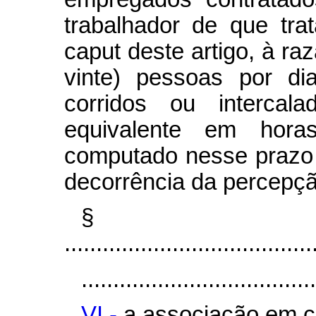
trabalhador de que tra
caput
deste artigo, à r
vinte) pessoas por di
corridos ou intercal
equivalente em hora
computado nesse prazo
decorrência da percepçã
§
.......................................
.....................................
VI -
a associação em c