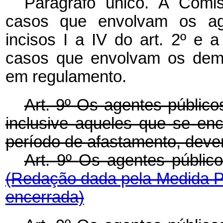
Parágrafo único. A Comi
casos que envolvam os ag
incisos I a IV do art. 2º e 
casos que envolvam os dema
em regulamento.
Art. 9º Os agentes público
inclusive aqueles que se e
período de afastamento, deve
Art. 9º
Os agentes públic
(Redação dada pela Medida Pr
encerrada)