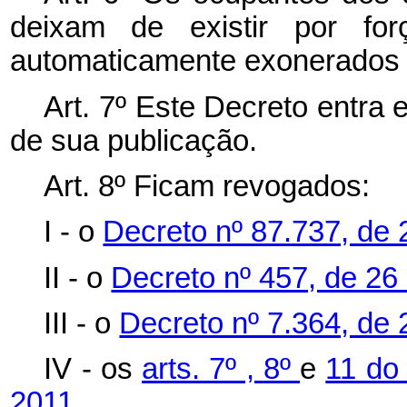
deixam de existir por for
automaticamente exonerados 
Art. 7º Este Decreto entra 
de sua publicação.
Art. 8º Ficam revogados:
I - o
Decreto nº 87.737, de 
II - o
Decreto nº 457, de 26 
III - o
Decreto nº 7.364, de
IV - os
arts. 7º ,
8º
e
11 do
2011.