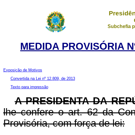
Presidên
Subchefia p
MEDIDA PROVISÓRIA Nº
Exposição de Motivos
Convertida na Lei nº 12.809, de 2013
Texto para impressão
A PRESIDENTA DA REP
lhe confere o art. 62 da Con
Provisória, com força de lei: