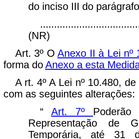
do inciso III do parágraf
...................................
(NR)
Art. 3º O
Anexo II à Lei nº
forma do
Anexo a esta Medida
A
rt. 4º A Lei nº 10.480, d
com as seguintes alterações:
“
Art. 7º
Poderão 
Representação de Ga
Temporária, até 31