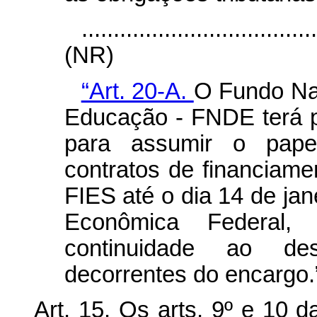
....................................
(NR)
“Art. 20-A.
O Fundo Na
Educação - FNDE terá p
para assumir o pape
contratos de financiame
FIES até o dia 14 de ja
Econômica Federal,
continuidade ao de
decorrentes do encargo
Art. 15. Os arts.
9º e 10 d