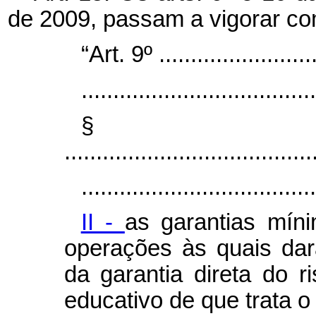
de 2009, passam a vigorar co
“Art. 9º ..........................
.....................................
§
.......................................
.....................................
II -
as garantias mín
operações às quais dar
da garantia direta do 
educativo de que trata o 