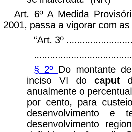
Art. 6º A Medida Provisór
2001, passa a vigorar com as 
“Art. 3º ..........................
.....................................
§ 2º
Do montante de
inciso VI do
caput
anualmente o percentual
por cento, para custei
desenvolvimento e t
desenvolvimento regio