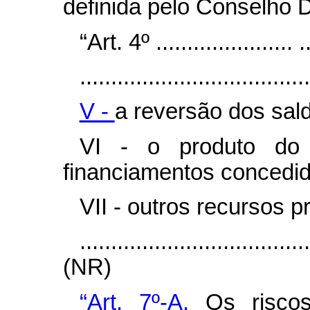
definida pelo Conselho D
“Art. 4º ...................... ...
.....................................
V -
a reversão dos sal
VI - o produto do 
financiamentos concedid
VII - outros recursos pr
....................................
(NR)
“Art. 7º-A.
Os risco