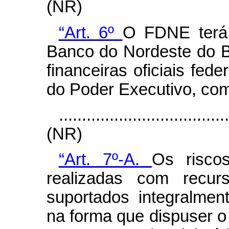
(NR)
“Art. 6º
O FDNE terá
Banco do Nordeste do Bra
financeiras oficiais fed
do Poder Executivo, co
....................................
(NR)
“Art. 7º-A.
Os risco
realizadas com recu
suportados integralmen
na forma que dispuser o