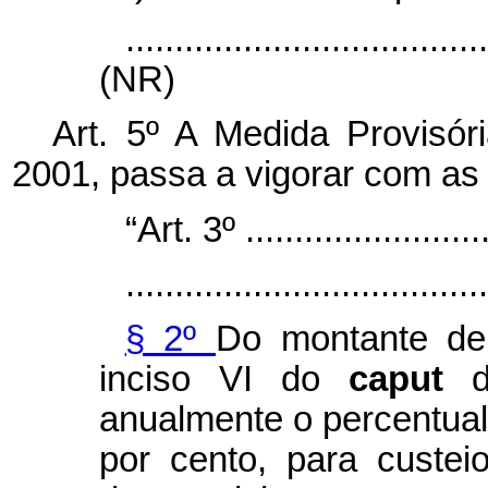
....................................
(NR)
Art. 5º A Medida Provisór
2001, passa a vigorar com as 
“Art. 3º ..........................
.....................................
§ 2º
Do montante de
inciso VI do
caput
anualmente o percentual
por cento, para custei