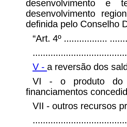
desenvolvimento e t
desenvolvimento regio
definida pelo Conselho D
“Art. 4º ................. ........
.....................................
V -
a reversão dos sal
VI - o produto do 
financiamentos concedid
VII - outros recursos pr
....................................