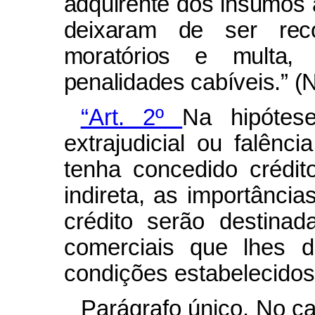
adquirente dos insumos 
deixaram de ser reco
moratórios e multa,
penalidades cabíveis.” (
“Art. 2º
Na hipótese
extrajudicial ou falênci
tenha concedido crédi
indireta, as importância
crédito serão destina
comerciais que lhes 
condições estabelecidos 
Parágrafo único. No c