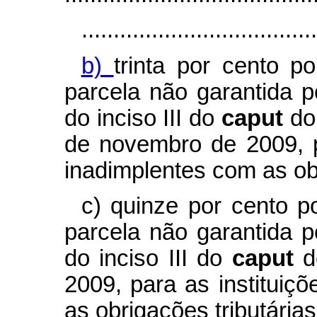
.....................................
b)
trinta por cento p
parcela não garantida p
do inciso III do
caput
do
de novembro de 2009, p
inadimplentes com as obr
c) quinze por cento p
parcela não garantida p
do inciso III do
caput
d
2009, para as instituiç
as obrigações tributárias