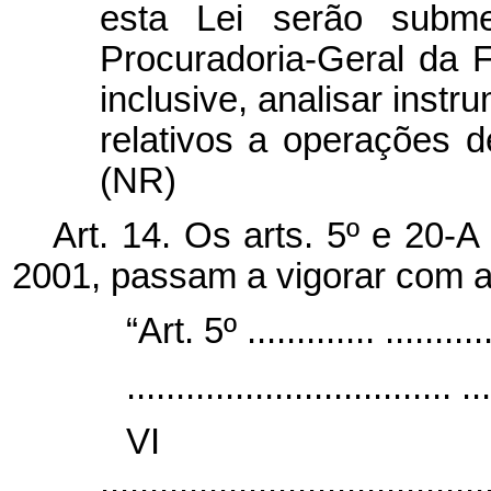
esta Lei serão subm
Procuradoria-Geral da 
inclusive, analisar inst
relativos a operações 
(NR)
Art. 14. Os arts.
5º e 20-A 
2001, passam a vigorar com a
“Art. 5º ............. ............
................................. ...
V
.......................................