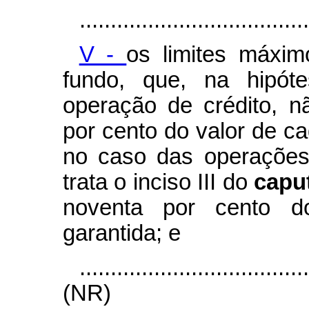
.....................................
V -
os limites máxim
fundo, que, na hipóte
operação de crédito, n
por cento do valor de c
no caso das operações
trata o inciso III do
capu
noventa por cento d
garantida; e
....................................
(NR)