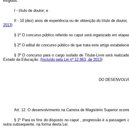
exigidos:
I - título de doutor; e
II - 10 (dez) anos de experiência ou de obtenção do título de dout
2013)
§ 1º O concurso público referido no
caput
será organizado em etapas,
§ 2º O edital do concurso público de que trata este artigo estabelecer
§ 3º O concurso para o cargo isolado de Titular-Livre será realiza
Estado da Educação.
(Incluído pela Lei nº 12.863, de 2013)
DO DESENVOLVI
Art. 12. O desenvolvimento na Carreira de Magistério Superior ocor
§ 1º Para os fins do disposto no
caput
, progressão é a passagem d
outra subsequente, na forma desta Lei.