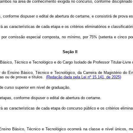
or, ambos na área de conhecimento exigida no concurso, conforme disciplinad
 conforme dispuser o edital de abertura do certame, e consistirá de prova es
á as características de cada etapa e os critérios eliminatórios e classificató
do por comissão especial composta, no mínimo, por 75% (setenta e cinco por
Seção II
 Básico, Técnico e Tecnológico e do Cargo Isolado de Professor Titular-Livre
 do Ensino Básico, Técnico e Tecnológico, da Carreira de Magistério do En
vas ou de provas e títulos.
(Redação dada pela Lei nº 15.141, de 2025)
de curso superior em nível de graduação.
etapas, conforme dispuser o edital de abertura do certame.
rá as características de cada etapa do concurso público e os critérios eliminat
o Ensino Básico, Técnico e Tecnológico ocorrerá na classe e nível únicos, 