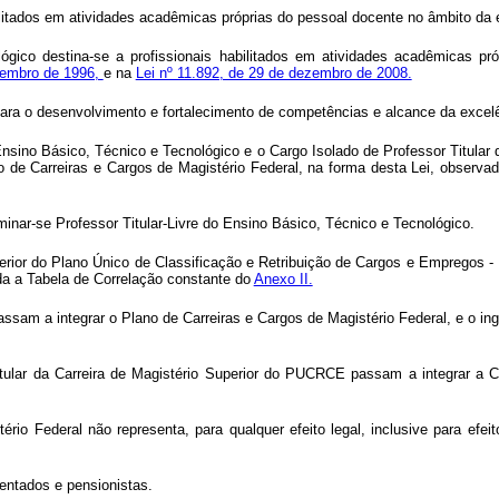
abilitados em atividades acadêmicas próprias do pessoal docente no âmbito da 
lógico destina-se a profissionais habilitados em atividades acadêmicas 
ezembro de 1996,
e na
Lei nº 11.892, de 29 de dezembro de 2008.
para o desenvolvimento e fortalecimento de competências e alcance da excelê
o Ensino Básico, Técnico e Tecnológico e o Cargo Isolado de Professor Titula
 de Carreiras e Cargos de Magistério Federal, na forma desta Lei, observa
inar-se Professor Titular-Livre do Ensino Básico, Técnico e Tecnológico.
Superior do Plano Único de Classificação e Retribuição de Cargos e Empregos
ada a Tabela de Correlação constante do
Anexo II.
assam a integrar o Plano de Carreiras e Cargos de Magistério Federal, e o in
itular da Carreira de Magistério Superior do PUCRCE passam a integrar a Cl
io Federal não representa, para qualquer efeito legal, inclusive para efei
sentados e pensionistas.