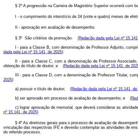
§ 2º A progressão na Carreira de Magistério Superior ocorrerá com b
I - o cumprimento do interstício de 24 (vinte e quatro) meses de efet
II - aprovação em avaliação de desempenho.
§ 3º São critérios da promoção:
(Redação dada pela Lei nº 15.141
I - para a Classe B, com denominação de Professor Adjunto, cumpri
dada pela Lei nº 15.141, de 2025)
II - para a Classe C, com a denominação de Professor Associado, 
obtenção do título de doutor; e
(Redação dada pela Lei nº 15.141, de 202
III - para a Classe D, com a denominação de Professor Titular, cump
2025)
a) possuir o título de doutor;
(Redação dada pela Lei nº 15.141, de
b) ser aprovado em processo de avaliação de desempenho; e
(Red
c) lograr aprovação de memorial, que deverá considerar as atividad
nº 15.141, de 2025)
§ 4º As diretrizes gerais para o processo de avaliação de desempen
vinculação das respectivas IFE e deverão contemplar as atividades de en
do referido processo.