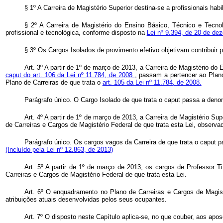
§ 1º A Carreira de Magistério Superior destina-se a profissionais h
§ 2º A Carreira de Magistério do Ensino Básico, Técnico e Tecno
profissional e tecnológica, conforme disposto na
Lei nº 9.394, de 20 de d
§ 3º Os Cargos Isolados de provimento efetivo objetivam contribuir 
Art. 3º A partir de 1º de março de 2013, a Carreira de Magistério d
caput do art. 106 da Lei nº 11.784, de 2008
, passam a pertencer ao Plano
Plano de Carreiras de que trata o
art. 105 da Lei nº 11.784, de 2008.
Parágrafo único. O Cargo Isolado de que trata o
caput
passa a denom
Art. 4º A partir de 1º de março de 2013, a Carreira de Magistério 
de Carreiras e Cargos de Magistério Federal de que trata esta Lei, observ
Parágrafo único. Os cargos vagos da Carreira de que trata o
caput
p
(Incluído pela Lei nº 12.863, de 2013)
Art. 5º A partir de 1º de março de 2013, os cargos de Professor T
Carreiras e Cargos de Magistério Federal de que trata esta Lei.
Art. 6º O enquadramento no Plano de Carreiras e Cargos de Magistér
atribuições atuais desenvolvidas pelos seus ocupantes.
Art. 7º O disposto neste Capítulo aplica-se, no que couber, aos apo