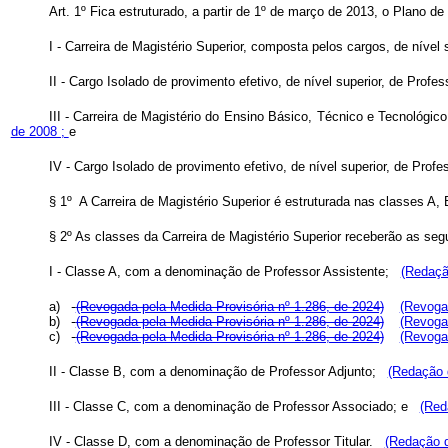
Art. 1º Fica estruturado, a partir de 1º de março de 2013, o Plano d
I - Carreira de Magistério Superior, composta pelos cargos, de nível 
II - Cargo Isolado de provimento efetivo, de nível superior, de Profess
III - Carreira de Magistério do Ensino Básico, Técnico e Tecnológi
de 2008 ;
e
IV - Cargo Isolado de provimento efetivo, de nível superior, de Profe
§ 1º A Carreira de Magistério Superior é estruturada nas classes A
§ 2º As classes da Carreira de Magistério Superior receberão as se
I - Classe A, com a denominação de Professor Assistente;
(Redaçã
a)
(Revogada pela Medida Provisória nº 1.286, de 2024)
(Revogad
b)
(Revogada pela Medida Provisória nº 1.286, de 2024)
(Revogad
c)
(Revogada pela Medida Provisória nº 1.286, de 2024)
(Revogad
II - Classe B, com a denominação de Professor Adjunto;
(Redação d
III - Classe C, com a denominação de Professor Associado; e
(Red
IV - Classe D, com a denominação de Professor Titular.
(Redação d