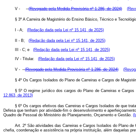
V -
(Revogado pela Medida Provisória nº 1.286, de 2024)
(Revo
§ 3º A Carreira de Magistério do Ensino Básico, Técnico e Tecnoló
I - A;
(Redação dada pela Lei nº 15.141, de 2025)
II - B;
(Redação dada pela Lei nº 15.141, de 2025)
III - C; e
(Redação dada pela Lei nº 15.141, de 2025)
IV - Titular.
(Redação dada pela Lei nº 15.141, de 2025)
V -
(Revogado pela Medida Provisória nº 1.286, de 2024)
(Revoga
§ 4º Os Cargos Isolados do Plano de Carreiras e Cargos de Magisté
§ 5º O regime jurídico dos cargos do Plano de Carreiras e Cargos 
12.863, de 2013)
§ 6º Os cargos efetivos das Carreiras e Cargos Isolados de que trat
Defesa que tenham por atividade-fim o desenvolvimento e aperfeiçoamento
Quadro de Pessoal do Ministério do Planejamento, Orçamento e Gestão.
(
Art. 2º São atividades das Carreiras e Cargos Isolados do Plano de
chefia, coordenação e assistência na própria instituição, além daquelas pre