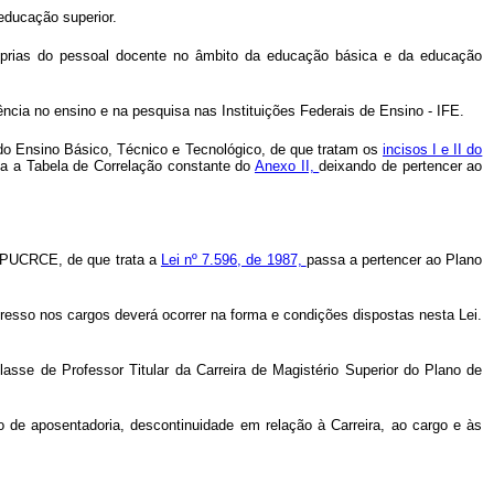
educação superior.
próprias do pessoal docente no âmbito da educação básica e da educação
ncia no ensino e na pesquisa nas Instituições Federais de Ensino - IFE.
r do Ensino Básico, Técnico e Tecnológico, de que tratam os
incisos I e II do
da a Tabela de Correlação constante do
Anexo II,
deixando de pertencer ao
 - PUCRCE, de que trata a
Lei nº 7.596, de 1987,
passa a pertencer ao Plano
gresso nos cargos deverá ocorrer na forma e condições dispostas nesta Lei.
asse de Professor Titular da Carreira de Magistério Superior do Plano de
to de aposentadoria, descontinuidade em relação à Carreira, ao cargo e às