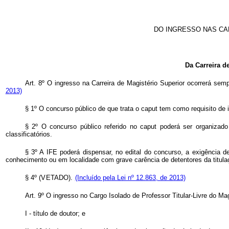
DO INGRESSO NAS CA
Da Carreira d
Art. 8º O ingresso na Carreira de Magistério Superior ocorrerá se
2013)
§ 1º O concurso público de que trata o
caput
tem como requisito de i
§ 2º O concurso público referido no
caput
poderá ser organizado
classificatórios.
§ 3º A IFE poderá dispensar, no edital do concurso, a exigência de
conhecimento ou em localidade com grave carência de detentores da titul
§ 4º (VETADO).
(Incluído pela Lei nº 12.863, de 2013)
Art. 9º O ingresso no Cargo Isolado de Professor Titular-Livre do Ma
I - título de doutor; e