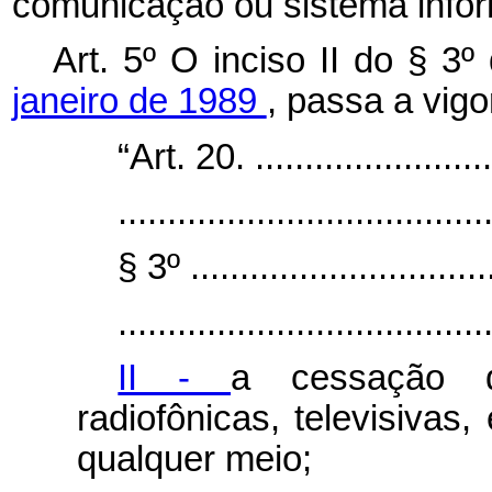
comunicação ou sistema infor
Art. 5º O inciso II do § 3º
janeiro de 1989
,
passa a vigo
“Art. 20. ..........................
.....................................
§ 3º
..............................
.....................................
II -
a cessação d
radiofônicas, televisivas
qualquer meio;