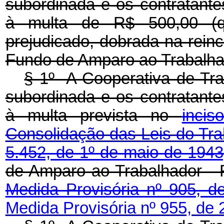
subordinada e os contratante
à multa de R$ 500,00 (qui
prejudicado, dobrada na reinc
Fundo de Amparo ao Trabalhad
§ 1º A Cooperativa de Tra
subordinada e os contratante
à multa prevista no
inci
Consolidação das Leis do Tra
5.452, de 1º de maio de 1943
de Amparo ao Trabalhador - 
Medida Provisória nº 905, d
Medida Provisória nº 955, de 