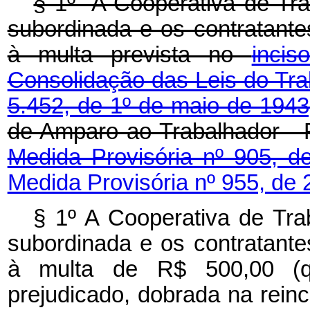
§ 1º A Cooperativa de Tra
subordinada e os contratante
à multa prevista no
inci
Consolidação das Leis do Tra
5.452, de 1º de maio de 1943
de Amparo ao Trabalhador - 
Medida Provisória nº 905, d
Medida Provisória nº 955, de 
§ 1º A Cooperativa de Tra
subordinada e os contratante
à multa de R$ 500,00 (qui
prejudicado, dobrada na reinc