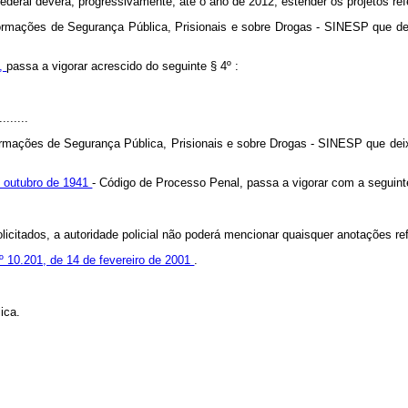
eral deverá, progressivamente, até o ano de 2012, estender os projetos refe
formações de Segurança Pública, Prisionais e sobre Drogas - SINESP que de
4,
passa a vigorar acrescido do seguinte § 4º :
........
ormações de Segurança Pública, Prisionais e sobre Drogas - SINESP que dei
e outubro de 1941
- Código de Processo Penal, passa a vigorar com a seguint
icitados, a autoridade policial não poderá mencionar quaisquer anotações ref
 nº 10.201, de 14 de fevereiro de 2001
.
ica.