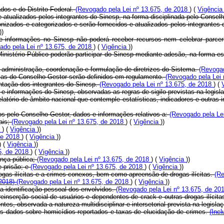
os e do Distrito Federal.
(Revogado pela Lei nº 13.675, de 2018
) (
Vigênci
e atualizados pelos integrantes do Sinesp, na forma disciplinada pelo Consel
onizados e categorizados e serão fornecidos e atualizados pelos integrantes 
))
s e informações no Sinesp não poderá receber recursos nem celebrar parce
ado pela Lei nº 13.675, de 2018
) (
Vigência
))
Ministério Público poderão participar do Sinesp mediante adesão, na forma e
administração, coordenação e formulação de diretrizes do Sistema.
(Revogad
ias do Conselho Gestor serão definidos em regulamento.
(Revogado pela Lei
ntação dos integrantes do Sinesp.
(Revogado pela Lei nº 13.675, de 2018
) (
e informações do Sinesp, observadas as regras de sigilo previstas na legisl
elatório de âmbito nacional que contemple estatísticas, indicadores e outra
os pelo Conselho Gestor, dados e informações relativos a:
(Revogado pela Le
ais;
(Revogado pela Lei nº 13.675, de 2018
) (
Vigência
))
8
) (
Vigência
))
 de 2018
) (
Vigência
))
) (
Vigência
))
5, de 2018
) (
Vigência
))
ança pública;
(Revogado pela Lei nº 13.675, de 2018
) (
Vigência
))
 prisão; e
(Revogado pela Lei nº 13.675, de 2018
) (
Vigência
))
rogas ilícitas e a crimes conexos, bem como apreensão de drogas ilícitas.
(Re
 2018)
(Revogado pela Lei nº 13.675, de 2018
) (
Vigência
))
a identificação pessoal dos envolvidos.
(Revogado pela Lei nº 13.675, de 2
reinserção social de usuários e dependentes de
crack
e outras drogas ilíci
ntes, observada a natureza multidisciplinar e intersetorial prevista na legisla
s dados sobre homicídios reportados e taxas de elucidação de crimes.
(Inc