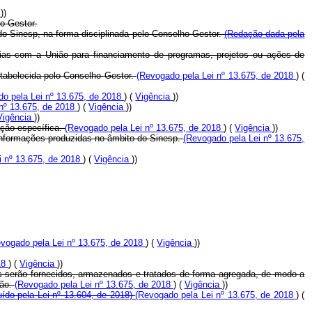
a
))
ho Gestor.
do Sinesp, na forma disciplinada pelo Conselho Gestor.
(Redação dada pela
rias com a União para financiamento de programas, projetos ou ações de
stabelecida pelo Conselho Gestor.
(Revogado pela Lei nº 13.675, de 2018
) (
o pela Lei nº 13.675, de 2018
) (
Vigência
))
 nº 13.675, de 2018
) (
Vigência
))
Vigência
))
ação específica.
(Revogado pela Lei nº 13.675, de 2018
) (
Vigência
))
s informações produzidas no âmbito do Sinesp.
(Revogado pela Lei nº 13.675,
i nº 13.675, de 2018
) (
Vigência
))
vogado pela Lei nº 13.675, de 2018
) (
Vigência
))
018
) (
Vigência
))
tas serão fornecidos, armazenados e tratados de forma agregada, de modo a
ção.
(Revogado pela Lei nº 13.675, de 2018
) (
Vigência
))
luído pela Lei nº 13.604, de 2018)
(Revogado pela Lei nº 13.675, de 2018
) (