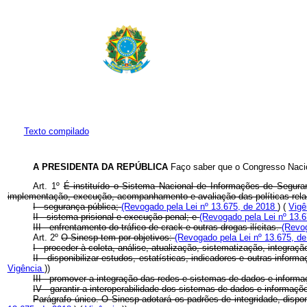
Texto compilado
A PRESIDENTA DA REPÚBLICA
Faço saber que o Congresso Nacio
Art. 1º
É instituído o Sistema Nacional de Informações de Seguran
implementação, execução, acompanhamento e avaliação das políticas rel
I - segurança pública;
(Revogado pela Lei nº 13.675, de 2018
) (
Vig
II - sistema prisional e execução penal; e
(Revogado pela Lei nº 13.
III - enfrentamento do tráfico de
crack
e outras drogas ilícitas.
(Revo
Art. 2º
O Sinesp tem por objetivos:
(Revogado pela Lei nº 13.675, d
I - proceder à coleta, análise, atualização, sistematização, integraçã
II - disponibilizar estudos, estatísticas, indicadores e outras info
Vigência
))
III - promover a integração das redes e sistemas de dados e informa
IV - garantir a interoperabilidade dos sistemas de dados e informaç
Parágrafo único. O Sinesp adotará os padrões de integridade, dispon