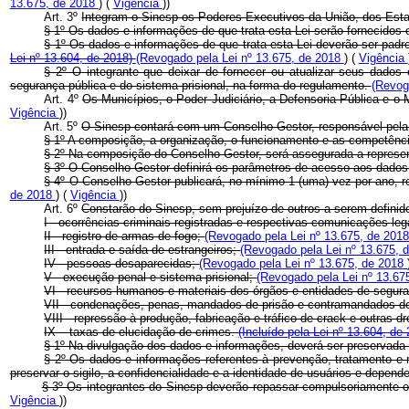
13.675, de 2018
) (
Vigência
))
Art. 3º
Integram o Sinesp os Poderes Executivos da União, dos Estad
§ 1º Os dados e informações de que trata esta Lei serão fornecidos 
§ 1º Os dados e informações de que trata esta Lei deverão ser padr
Lei nº 13.604, de 2018)
(Revogado pela Lei nº 13.675, de 2018
) (
Vigência
§ 2º O integrante que deixar de fornecer ou atualizar seus dado
segurança pública e do sistema prisional, na forma do regulamento.
(Revog
Art. 4º
Os Municípios, o Poder Judiciário, a Defensoria Pública e o 
Vigência
))
Art. 5º
O Sinesp contará com um Conselho Gestor, responsável pela 
§ 1º A composição, a organização, o funcionamento e as competênc
§ 2º Na composição do Conselho Gestor, será assegurada a represe
§ 3º O Conselho Gestor definirá os parâmetros de acesso aos dados 
§ 4º O Conselho Gestor publicará, no mínimo 1 (uma) vez por ano, r
de 2018
) (
Vigência
))
Art. 6º
Constarão do Sinesp, sem prejuízo de outros a serem definid
I - ocorrências criminais registradas e respectivas comunicações leg
II - registro de armas de fogo;
(Revogado pela Lei nº 13.675, de 201
III - entrada e saída de estrangeiros;
(Revogado pela Lei nº 13.675,
IV - pessoas desaparecidas;
(Revogado pela Lei nº 13.675, de 2018
V - execução penal e sistema prisional;
(Revogado pela Lei nº 13.67
VI - recursos humanos e materiais dos órgãos e entidades de segur
VII - condenações, penas, mandados de prisão e contramandados de
VIII - repressão à produção, fabricação e tráfico de
crack
e outras d
IX – taxas de elucidação de crimes.
(Incluído pela Lei nº 13.604, de
§ 1º Na divulgação dos dados e informações, deverá ser preservada 
§ 2º Os dados e informações referentes à prevenção, tratamento e 
preservar o sigilo, a confidencialidade e a identidade de usuários e depende
§ 3º Os integrantes do Sinesp deverão repassar compulsoriamente o
Vigência
))