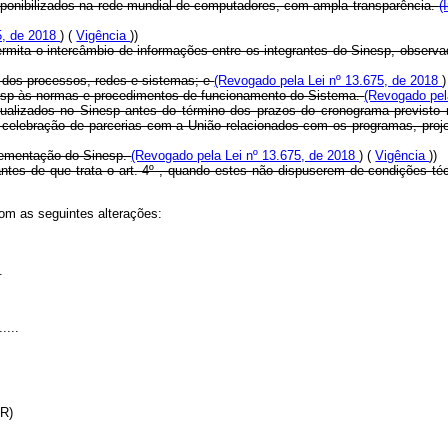
isponibilizados na rede mundial de computadores, com ampla transparência.
(
5, de 2018
) (
Vigência
))
permita o intercâmbio de informações entre os integrantes do Sinesp, observad
ça dos processos, redes e sistemas; e
(Revogado pela Lei nº 13.675, de 2018
)
inesp às normas e procedimentos de funcionamento do Sistema.
(Revogado pel
tualizados no Sinesp antes do término dos prazos do cronograma previsto 
 celebração de parcerias com a União relacionados com os programas, proje
plementação do Sinesp.
(Revogado pela Lei nº 13.675, de 2018
) (
Vigência
))
antes de que trata o art. 4º , quando estes não dispuserem de condições 
com as seguintes alterações:
.
.....
(NR)