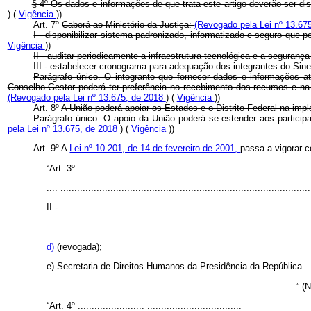
§ 4º Os dados e informações de que trata este artigo deverão ser d
) (
Vigência
))
Art. 7º
Caberá ao Ministério da Justiça:
(Revogado pela Lei nº 13.67
I - disponibilizar sistema padronizado, informatizado e seguro que 
Vigência
))
II - auditar periodicamente a infraestrutura tecnológica e a seguran
III - estabelecer cronograma para adequação dos integrantes do S
Parágrafo único. O integrante que fornecer dados e informações a
Conselho Gestor poderá ter preferência no recebimento dos recursos e na
(Revogado pela Lei nº 13.675, de 2018
) (
Vigência
))
Art. 8º
A União poderá apoiar os Estados e o Distrito Federal na im
Parágrafo único. O apoio da União poderá se estender aos particip
pela Lei nº 13.675, de 2018
) (
Vigência
))
Art. 9º A
Lei nº 10.201, de 14 de fevereiro de 2001,
passa a vigorar 
“Art. 3º .......... ................................................
.... ..........................................................................................
II -..................... ...............................................................
....................... .......................................................................
d)
(revogada);
e) Secretaria de Direitos Humanos da Presidência da República.
......................................... ............................................... ” 
“Art. 4º ........................ ..................................