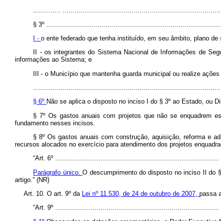
.............. ................................................................................
§ 3º
........................................................................................
I -
o ente federado que tenha instituído, em seu âmbito, plano de
II - os integrantes do Sistema Nacional de Informações de Se
informações ao Sistema; e
III - o Município que mantenha guarda municipal ou realize ações
...............................................................................................
§ 6º
Não se aplica o disposto no inciso I do § 3º ao Estado, ou D
§ 7º Os gastos anuais com projetos que não se enquadrem es
fundamento nesses incisos.
§ 8º Os gastos anuais com construção, aquisição, reforma e ad
recursos alocados no exercício para atendimento dos projetos enquadra
“Art. 6º ...................................................................................
Parágrafo único.
O descumprimento do disposto no inciso II do § 
artigo.” (NR)
Art. 10. O art. 9º da
Lei nº 11.530, de 24 de outubro de 2007,
passa a
“Art. 9º ...................................................................................