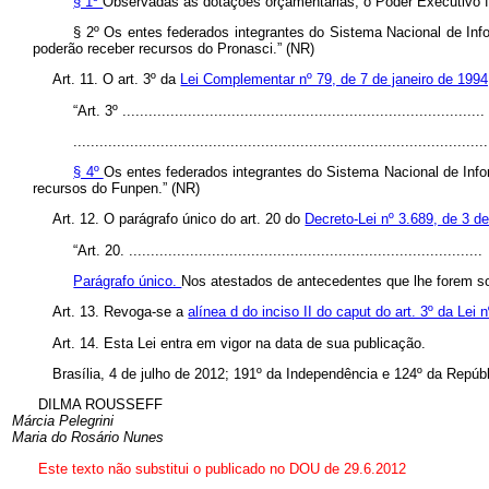
§ 1º
Observadas as dotações orçamentárias, o Poder Executivo fed
§ 2º Os entes federados integrantes do Sistema Nacional de In
poderão receber recursos do Pronasci.” (NR)
Art. 11. O art. 3º da
Lei Complementar nº 79, de 7 de janeiro de 199
“Art. 3º ...................................................................................
...............................................................................................
§ 4º
Os entes federados integrantes do Sistema Nacional de Inf
recursos do Funpen.” (NR)
Art. 12. O parágrafo único do art. 20 do
Decreto-Lei nº 3.689, de 3 d
“Art. 20. .................................................................................
Parágrafo único.
Nos atestados de antecedentes que lhe forem sol
Art. 13. Revoga-se a
alínea d do inciso II do caput do art. 3º da Lei
Art. 14. Esta Lei entra em vigor na data de sua publicação.
Brasília, 4 de julho de 2012; 191º da Independência e 124º da Repúbl
DILMA ROUSSEFF
Márcia Pelegrini
Maria do Rosário Nunes
Este texto não substitui o publicado no DOU de 29.6.2012