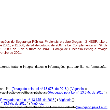
rmações de Segurança Pública, Prisionais e sobre Drogas - SINESP; altera
de 2001, e 11.530, de 24 de outubro de 2007, a Lei Complementar nº 79, de
nº 3.689, de 3 de outubro de 1941 - Código de Processo Penal; e revoga
vereiro de 2001.
enar, tratar e integrar dados e informações para auxiliar na formulação,
art. 1º ;
(Revogado pela Lei nº 13.675, de 2018
) (
Vigência
))
e avaliação de políticas públicas;
(Revogado pela Lei nº 13.675, de 2018
) (
(Revogado pela Lei nº 13.675, de 2018
) (
Vigência
))
 nº 13.675, de 2018
) (
Vigência
))
 para os sistemas informatizados do Governo Federal.
(Revogado pela Lei nº