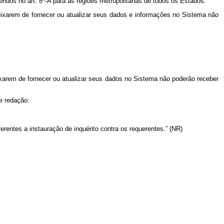
ridos no art. 8º-A para as regiões metropolitanas de todos os Estados.
ixarem de fornecer ou atualizar seus dados e informações no Sistema não
xarem de fornecer ou atualizar seus dados no Sistema não poderão receber
e redação:
erentes a instauração de inquérito contra os requerentes.” (NR)