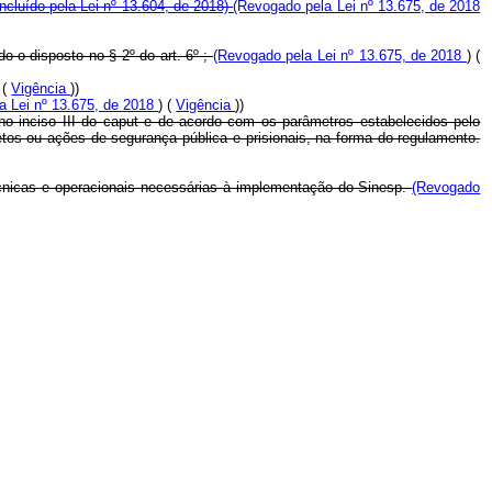
Incluído pela Lei nº 13.604, de 2018)
(Revogado pela Lei nº 13.675, de 2018
o o disposto no § 2º do art. 6º ;
(Revogado pela Lei nº 13.675, de 2018
) (
 (
Vigência
))
a Lei nº 13.675, de 2018
) (
Vigência
))
no inciso III do
caput
e de acordo com os parâmetros estabelecidos pelo
tos ou ações de segurança pública e prisionais, na forma do regulamento.
técnicas e operacionais necessárias à implementação do Sinesp.
(Revogado