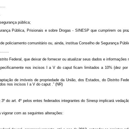
.....
.
 segurança pública;
gurança Pública, Prisionais e sobre Drogas - SINESP que cumprirem os pra
 de policiamento comunitário ou, ainda, institua Conselho de Segurança Públic
........
istrito Federal, que deixar de fornecer ou atualizar seus dados e informações
pecificamente nos incisos I a V do
caput
ficam limitados a 10% (dez por
aptação de imóveis de propriedade da União, dos Estados, do Distrito Fede
dos nos incisos I a V do
caput
.”
(NR)
3º do art. 4º pelos entes federados integrantes do Sinesp implicará vedação
 vigorar com as seguintes alterações: