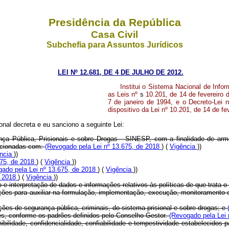
Presidência da República
Casa Civil
Subchefia para Assuntos Jurídicos
LEI Nº 12.681, DE 4 DE JULHO DE 2012.
Institui o Sistema Nacional de Info
as Leis nº
s
10.201, de 14 de fevereiro 
7 de janeiro de 1994, e o Decreto-Lei 
dispositivo da Lei nº 10.201, de 14 de fe
nal decreta e eu sanciono a seguinte Lei:
ça Pública, Prisionais e sobre Drogas - SINESP, com a finalidade de armaz
acionadas com:
(Revogado pela Lei nº 13.675, de 2018
) (
Vigência
))
ência
))
675, de 2018
) (
Vigência
))
gado pela Lei nº 13.675, de 2018
) (
Vigência
))
e 2018
) (
Vigência
))
o e interpretação de dados e informações relativos às políticas de que trata o 
rmações para auxiliar na formulação, implementação, execução, monitoramento 
ções de segurança pública, criminais, do sistema prisional e sobre drogas; e
ões, conforme os padrões definidos pelo Conselho Gestor.
(Revogado pela Lei
ibilidade, confidencialidade, confiabilidade e tempestividade estabelecidos