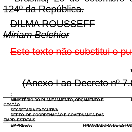
124º
da República.
DILMA ROUSSEFF
Miriam Belchior
Este texto não substitui o 
(Anexo I ao Decreto nº 7
“
MINISTÉRIO DO PLANEJAMENTO, ORÇAMENTO E
GESTÃO
SECRETARIA EXECUTIVA
DEPTO. DE COORDENAÇÃO E GOVERNANÇA DAS
EMPR.
ESTATAIS
EMPRESA :
FINANCIADORA DE ESTUD