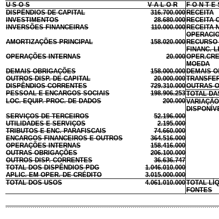
U S O S
V A L O R
F O N T E 
DISPÊNDIOS DE CAPITAL
316.700.000
RECEITA
INVESTIMENTOS
28.680.000
RECEITA 
INVERSÕES FINANCEIRAS
110.000.000
RECEITA 
OPERACI
AMORTIZAÇÕES PRINCIPAL
158.020.000
RECURSO 
FINANC.
L
OPERAÇÕES INTERNAS
20.000
OPER.CRE
MOEDA
DEMAIS OBRIGAÇÕES
158.000.000
DEMAIS 
OUTROS DISP. DE CAPITAL
20.000.000
TRANSFER
DISPÊNDIOS CORRENTES
729.310.000
OUTRAS 
PESSOAL E ENCARGOS SOCIAIS
198.906.253
TOTAL DA
LOC. EQUIP. PROC. DE DADOS
200.000
VARIAÇÃO
DISPONÍV
SERVIÇOS DE TERCEIROS
52.196.000
UTILIDADES E SERVIÇOS
2.195.000
TRIBUTOS E ENC. PARAFISCAIS
74.660.000
ENCARGOS FINANCEIROS E OUTROS
364.516.000
OPERAÇÕES INTERNAS
158.416.000
OUTRAS OBRIGAÇÕES
206.100.000
OUTROS DISP. CORRENTES
36.636.747
TOTAL DOS DISPÊNDIOS PDG
1.046.010.000
APLIC. EM OPER. DE CRÉDITO
3.015.000.000
TOTAL DOS USOS
4.061.010.000
TOTAL LÍ
FONTES
...........................................................................................................