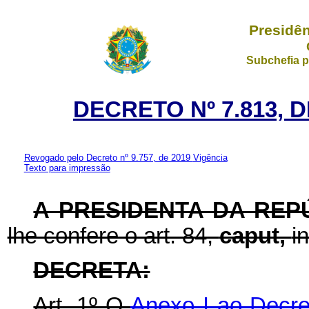
Presidên
Subchefia p
DECRETO Nº 7.813, 
Revogado pelo Decreto nº 9.757, de 2019
Vigência
Texto para impressão
A PRESIDENTA DA REP
lhe confere o art. 84,
caput,
i
DECRETA:
Art. 1º O
Anexo I ao Decre