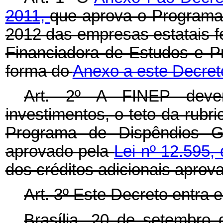
2011,
que aprova o Programa
2012 das empresas estatais fe
Financiadora de Estudos e Pr
forma do
Anexo a este Decret
Art. 2º A FINEP deve
investimentos, o teto da rubr
Programa de Dispêndios G
aprovado pela
Lei nº 12.595,
dos créditos adicionais apro
Art. 3º Este Decreto entra 
Brasília, 20 de setembro