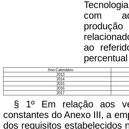
Tecnolog
com ad
produç
relaciona
ao referi
percentual
Ano-Calendário
2013
2014
2015
2016
2017
§ 1º Em relação aos veí
constantes do Anexo III, a e
dos requisitos estabelecidos n