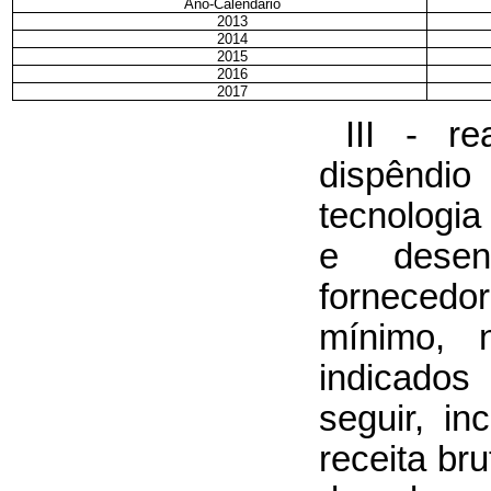
Ano-Calendário
2013
2014
2015
2016
2017
III - re
dispêndio
tecnologia 
e desen
fornecedo
mínimo, n
indicado
seguir, in
receita bru