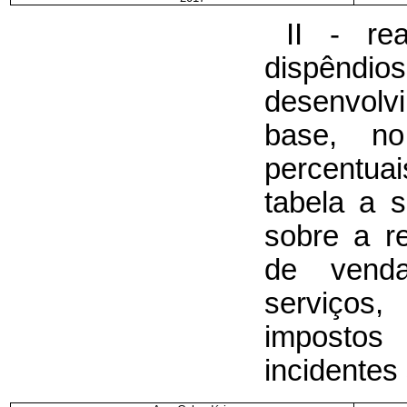
II - rea
dispêndio
desenvo
base, n
percentua
tabela a s
sobre a re
de vend
serviços
impostos 
incidentes