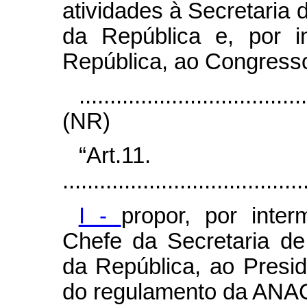
atividades à Secretaria 
da República e, por i
República, ao Congresso
....................................
(NR)
“Art.11.
.......................................
I -
propor, por inte
Chefe da Secretaria de
da República, ao Presid
do regulamento da ANA