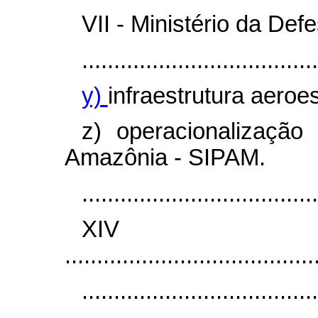
VII - Ministério da Defe
.....................................
y)
infraestrutura aeroe
z) operacionalizaçã
Amazônia - SIPAM.
.....................................
XI
.......................................
.....................................