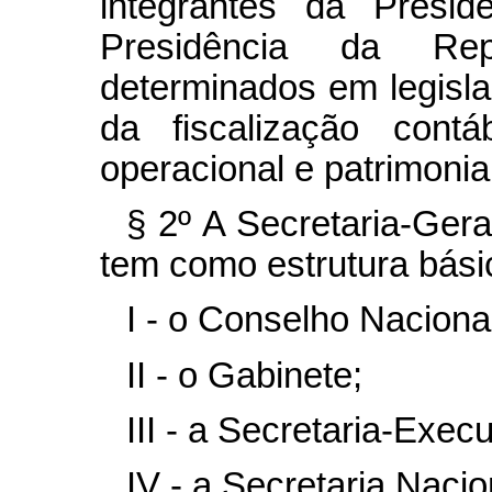
integrantes da Presid
Presidência da Re
determinados em legisla
da fiscalização contáb
operacional e patrimonial
§ 2º A Secretaria-Ger
tem como estrutura bási
I - o Conselho Naciona
II - o Gabinete;
III - a Secretaria-Execu
IV - a Secretaria Naci