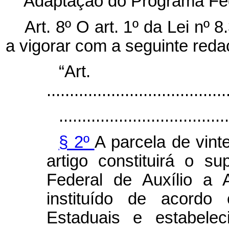
Adaptação do Programa Fede
Art. 8º O art. 1º da Lei nº 
a vigorar com a seguinte reda
“Ar
.......................................
.....................................
§ 2º
A parcela de vint
artigo constituirá o s
Federal de Auxílio a 
instituído de acordo
Estaduais e estabele