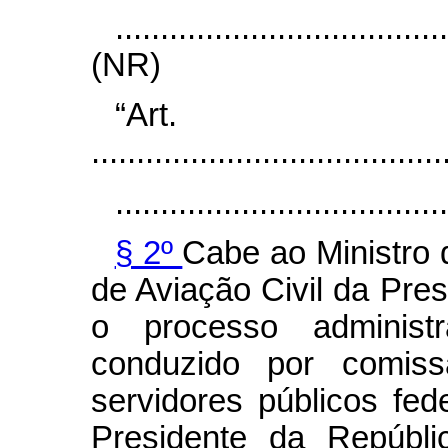
....................................
(NR)
“Ar
.......................................
.....................................
§ 2º
Cabe ao Ministro 
de Aviação Civil da Pres
o processo administra
conduzido por comissã
servidores públicos fed
Presidente da Repúbli