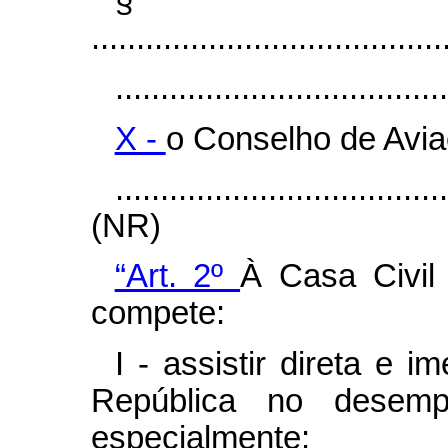
§
.......................................
.....................................
X -
o Conselho de Aviaç
....................................
(NR)
“Art. 2º
À Casa Civil
compete:
I - assistir direta e 
República no desemp
especialmente: