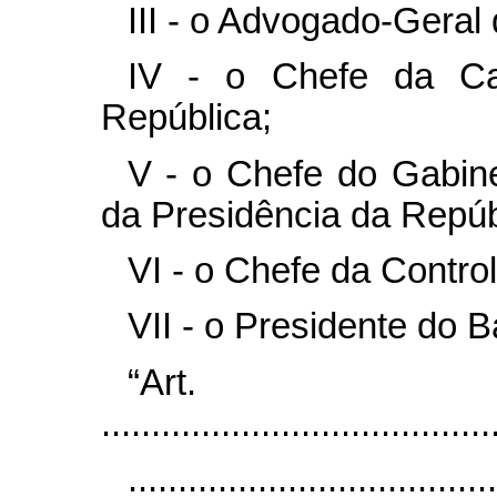
III - o Advogado-Geral
IV - o Chefe da Ca
República;
V - o Chefe do Gabine
da Presidência da Repúb
VI - o Chefe da Contro
VII - o Presidente do B
“Ar
.......................................
.....................................