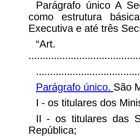
Parágrafo único A Sec
como estrutura básica
Executiva e até três Sec
“Ar
.......................................
.....................................
Parágrafo único.
São M
I - os titulares dos Mini
II - os titulares das
República;