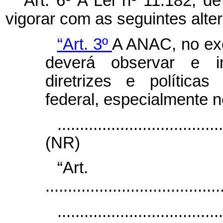
Art. 6º A Lei nº
11.182, d
vigorar com as seguintes alte
“Art. 3º
A ANAC, no exe
deverá observar e im
diretrizes e política
federal, especialmente n
....................................
(NR)
“Ar
.......................................
.....................................