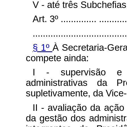
V - até três Subchefias
Art. 3º .............. ............
.....................................
§ 1º
À Secretaria-Gera
compete ainda:
I - supervisão e 
administrativas da P
supletivamente, da Vice
II - avaliação da açã
da gestão dos administ