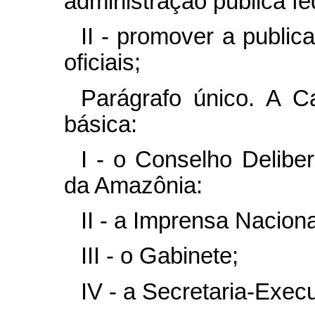
administração pública fe
II - promover a publi
oficiais;
Parágrafo único. A C
básica:
I - o Conselho Delibe
da Amazônia:
II - a Imprensa Naciona
III - o Gabinete;
IV - a Secretaria-Execu