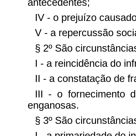
antecedentes;
IV - o prejuízo causad
V - a repercussão socia
§ 2º São circunstância
I - a reincidência do inf
II - a constatação de f
III - o fornecimento 
enganosas.
§ 3º São circunstância
I - a primariedade do in