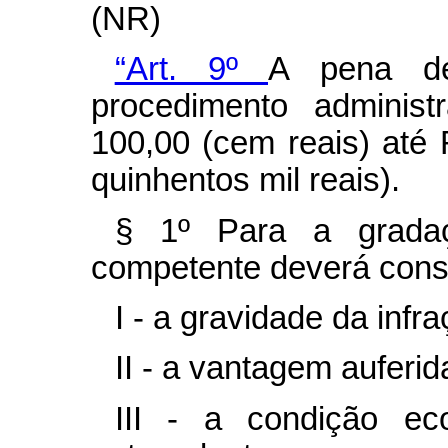
(NR)
“Art. 9º
A pena de
procedimento administ
100,00 (cem reais) até
quinhentos mil reais).
§ 1º Para a gradaç
competente deverá consi
I - a gravidade da infra
II - a vantagem auferida
III - a condição ec