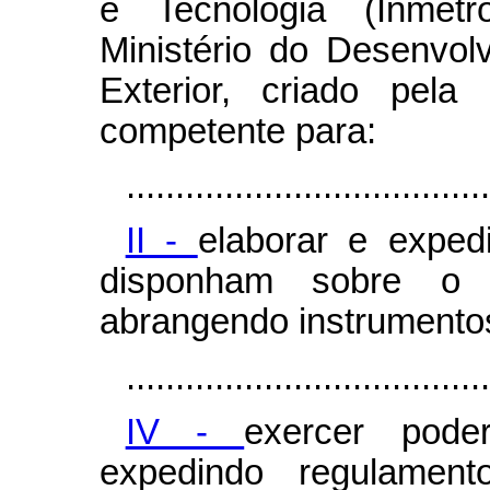
e Tecnologia (Inmetr
Ministério do Desenvol
Exterior, criado pel
competente para:
.....................................
II -
elaborar e exped
disponham sobre o co
abrangendo instrumento
.....................................
IV -
exercer poder
expedindo regulamen