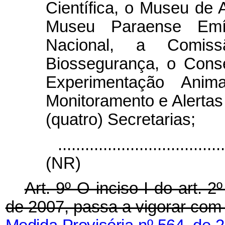
Científica, o Museu de 
Museu Paraense Emíl
Nacional, a Comis
Biossegurança, o Cons
Experimentação Anim
Monitoramento e Alertas
(quatro) Secretarias;
....................................
(NR)
Art. 9º O inciso I do art. 
de 2007, passa a vigorar com