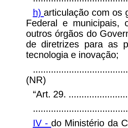
h)
articulação com os g
Federal e municipais,
outros órgãos do Gover
de diretrizes para as p
tecnologia e inovação;
....................................
(NR)
“Art. 29. .........................
.....................................
IV -
do Ministério da C