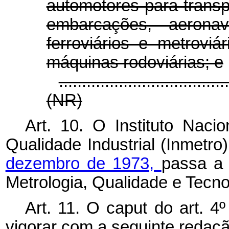
automotores para transp
embarcações, aerona
ferroviários e metroviár
máquinas rodoviárias; e
....................................
(NR)
Art. 10. O Instituto Naci
Qualidade Industrial (Inmetro
dezembro de 1973,
passa a 
Metrologia, Qualidade e Tecno
Art. 11. O
caput
do art. 4
vigorar com a seguinte redaçã