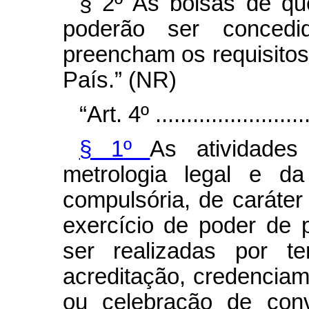
§ 2º As bolsas de qu
poderão ser concedi
preencham os requisitos
País.”
(NR)
“Art. 4º ..........................
§ 1º
As atividades
metrologia legal e da
compulsória, de caráter
exercício de poder de p
ser realizadas por te
acreditação, credenciam
ou celebração de conv