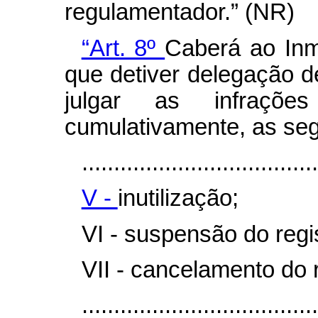
regulamentador.” (NR)
“Art. 8º
Caberá ao Inm
que detiver delegação d
julgar as infraçõe
cumulativamente, as seg
.....................................
V -
inutilização;
VI - suspensão do regis
VII - cancelamento do r
....................................