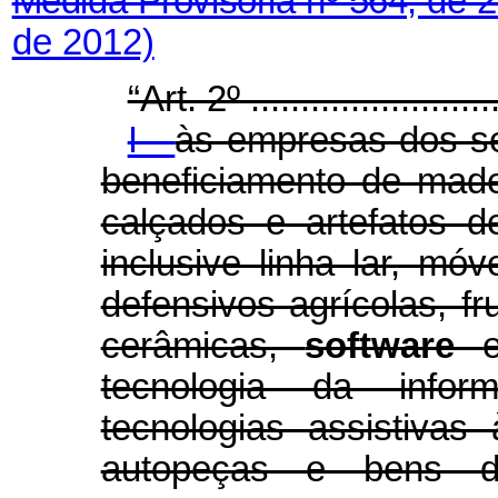
Medida Provisória nº 564, de 
de 2012)
“Art. 2º ..........................
I -
às empresas dos se
beneficiamento de made
calçados e artefatos de
inclusive linha lar, móv
defensivos agrícolas, f
cerâmicas,
software
tecnologia da infor
tecnologias assistivas
autopeças e bens de