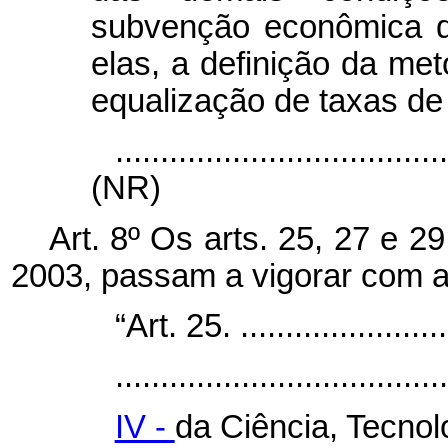
subvenção econômica de
elas, a definição da me
equalização de taxas de 
....................................
(NR)
Art. 8º Os arts. 25, 27 e 2
2003, passam a vigorar com a
“Art. 25. .........................
.....................................
IV -
da Ciência, Tecnol