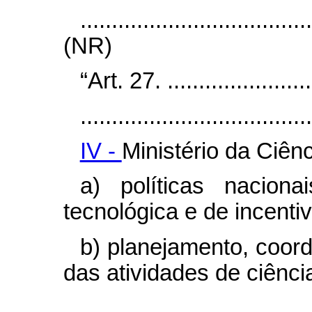
....................................
(NR)
“Art. 27. .........................
.....................................
IV -
Ministério da Ciên
a) políticas naciona
tecnológica e de incenti
b) planejamento, coor
das atividades de ciênci
.....................................