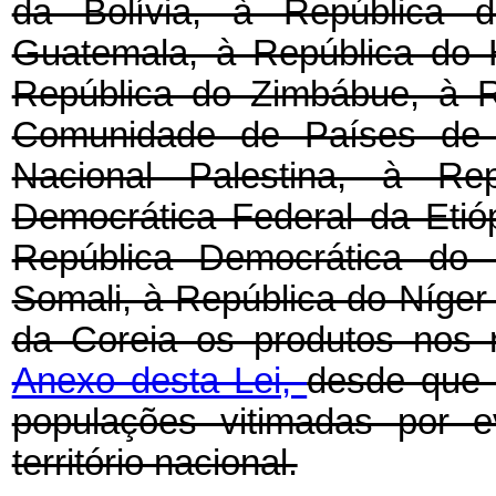
da Bolívia, à República 
Guatemala, à República do H
República do Zimbábue, à R
Comunidade de Países de L
Nacional Palestina, à Re
Democrática Federal da Etióp
República Democrática do 
Somali, à República do Níger
da Coreia os produtos nos re
Anexo desta Lei,
desde que 
populações vitimadas por e
território nacional.