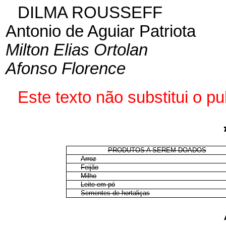
DILMA ROUSSEFF
Antonio de Aguiar Patriota
Milton Elias Ortolan
Afonso Florence
Este texto não substitui o 
PRODUTOS A SEREM DOADOS
Arroz
Feijão
Milho
Leite em pó
Sementes de hortaliças