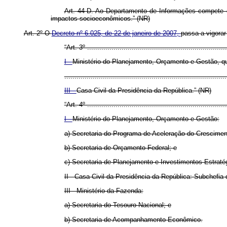
Art. 44-D.
Ao Departamento de Informações compete ge
impactos socioeconômicos.” (NR)
Art. 2º O
Decreto nº 6.025, de 22 de janeiro de 2007,
passa a vigorar
“Art. 3º .....................................................................
I -
Ministério do Planejamento, Orçamento e Gestão, q
................................................................................
III -
Casa Civil da Presidência da República.”
(NR)
“Art. 4º .....................................................................
I -
Ministério do Planejamento, Orçamento e Gestão:
a) Secretaria do Programa de Aceleração do Crescimen
b) Secretaria de Orçamento Federal; e
c) Secretaria de Planejamento e Investimentos Estraté
II - Casa Civil da Presidência da República: Subchefia
III - Ministério da Fazenda:
a) Secretaria do Tesouro Nacional; e
b) Secretaria de Acompanhamento Econômico.