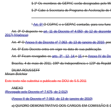
§ 1º Os membros do GEPAC serão designados pelo Mini
§ 2º Cabe à Secretaria do Programa de Aceleração do 
..............................................................................
“
Art. 5º
O CGPAC e o GEPAC contarão, para seu funcion
Art. 3º O disposto no
art. 11 do Decreto nº 4.050, de 12 de dezemb
2017)
(Vigência)
Art. 4º O
Anexo II do Decreto nº 7.063, de 13 de janeiro de 2010,
pas
Art. 5º Este Decreto entra em vigor na data de sua publicação.
Art. 6º Ficam revogados os
arts. 3º ,
12,
14
e
15
e o
Anexo IV do Dec
Brasília, 4 de maio de 2011; 190º da Independência e 123º da Repúbl
DILMA ROUSSEFF
Miriam Belchior
Este texto não substitui o publicado no DOU de 5.5.2011
ANEXO
(Revogado pelo Decreto nº 7.675, de 2.012)
(Anexo II do Decreto nº 7.063, de 13 de janeiro de 2010)
a)
QUADRO DEMONSTRATIVO DOS CARGOS EM COMISSÃO E 