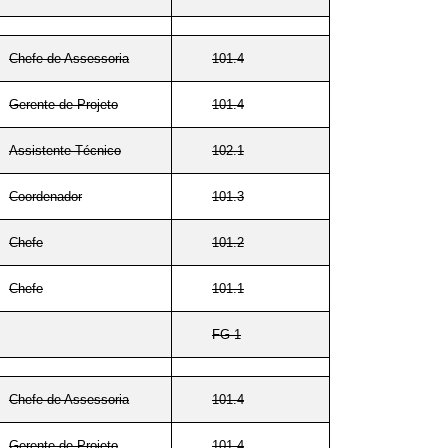
Chefe de Assessoria
101.4
Gerente de Projeto
101.4
Assistente Técnico
102.1
Coordenador
101.3
Chefe
101.2
Chefe
101.1
FG-1
Chefe de Assessoria
101.4
Gerente de Projeto
101.4