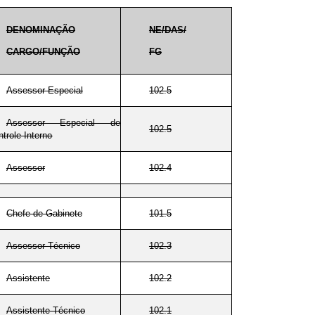
DENOMINAÇÃO
NE/DAS/
CARGO/FUNÇÃO
FG
Assessor Especial
102.5
Assessor Especial de
102.5
trole Interno
Assessor
102.4
Chefe de Gabinete
101.5
Assessor Técnico
102.3
Assistente
102.2
Assistente Técnico
102.1