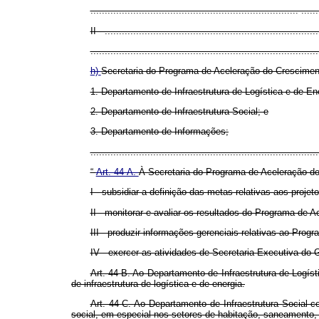
......................................................................... ......
II - ...........................................................................
................................................................................
h)
Secretaria do Programa de Aceleração do Crescimen
1. Departamento de Infraestrutura de Logística e de En
2. Departamento de Infraestrutura Social; e
3. Departamento de Informações;
..............................................................................
“
Art. 44-A.
À Secretaria do Programa de Aceleração d
I - subsidiar a definição das metas relativas aos proj
II - monitorar e avaliar os resultados do Programa de 
III - produzir informações gerenciais relativas ao
Progr
IV - exercer as atividades de Secretaria-Executiva d
Art. 44-B.
Ao Departamento de Infraestrutura de Logíst
de infraestrutura de logística e de energia.
Art. 44-C.
Ao Departamento de Infraestrutura Social c
social, em especial nos setores de habitação, saneamento, 