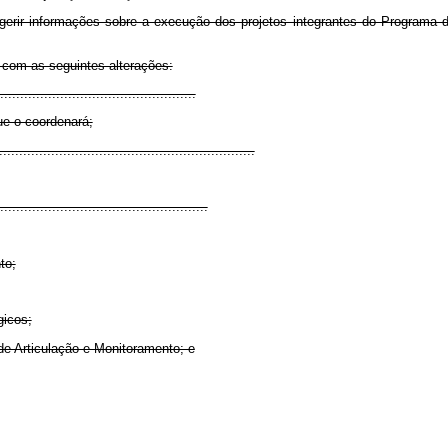
rir informações sobre a execução dos projetos integrantes do Programa de
 com as seguintes alterações:
.................................................
ue o coordenará;
................................................................
....................................................
to;
gicos;
 de Articulação e Monitoramento; e