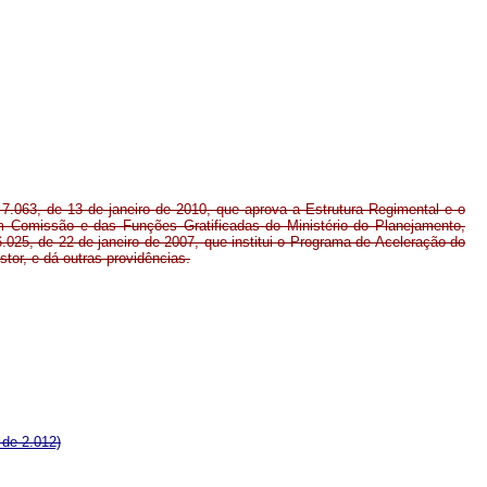
 7.063, de 13 de janeiro de 2010, que aprova a Estrutura Regimental e o
 Comissão e das Funções Gratificadas do Ministério do Planejamento,
025, de 22 de janeiro de 2007, que institui o Programa de Aceleração do
or, e dá outras providências.
 de 2.012)