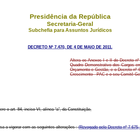
Presidência da República
Secretaria-Geral
Subchefia para Assuntos Jurídicos
DECRETO Nº 7.470, DE 4 DE MAIO DE 2011.
Altera os Anexos I e II do Decreto nº
Quadro Demonstrativo dos Cargos em
Orçamento e Gestão, e o Decreto nº 6.
Crescimento - PAC e o seu Comitê Gest
re o art. 84, inciso VI, alínea “a”, da Constituição,
ssa a vigorar com as seguintes alterações
:
(Revogado pelo Decreto nº 7.675,