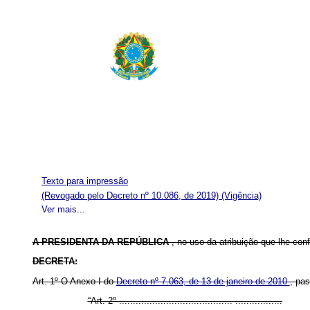
Texto para impressão
(Revogado pelo Decreto nº 10.086, de 2019)
(Vigência)
Ver mais...
A PRESIDENTA DA REPÚBLICA
, no uso da atribuição que lhe confe
DECRETA:
Art. 1º O
Anexo I do
Decreto nº 7.063, de 13 de janeiro de 2010
, pa
“Art. 2º ......................................... .................