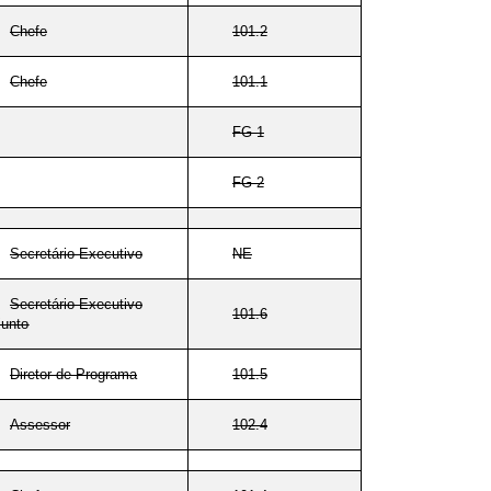
Chefe
101.2
Chefe
101.1
FG-1
FG-2
Secretário-Executivo
NE
Secretário-Executivo
101.6
junto
Diretor de Programa
101.5
Assessor
102.4