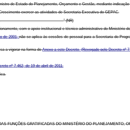
stro de Estado do Planejamento, Orçamento e Gestão, mediante indicação 
Crescimento exercer as atividades de Secretaria-Executiva do GEPAC.
.........................................................” (NR)
amento, com o apoio institucional e técnico-administrativo do Ministério 
ro de 2001,
não se aplica às cessões de pessoal para a Secretaria do Prog
sa a vigorar na forma do
Anexo a este Decreto.
(Revogado pelo Decreto nº 7
reto nº 7.462, de 19 de abril de 2011.
ica.
DAS FUNÇÕES GRATIFICADAS
DO MINISTÉRIO DO PLANEJAMENTO, 