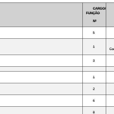
CARGO/
FUNÇÃO
Nº
5
1
Con
3
1
2
6
8