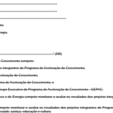
.........................................................
.........................................................
..................................................................
to:
ergia;
.......................................................” (NR)
o Crescimento compete:
etos integrantes do Programa de Aceleração do Crescimento;
Aceleração do Crescimento;
ama de Aceleração do Crescimento;
e
o Grupo Executivo do Programa de Aceleração do Crescimento - GEPAC.
ica e de Energia compete monitorar e avaliar os resultados dos projetos in
ompete monitorar e avaliar os resultados dos projetos integrantes do Progr
saúde, justiça, educação e cultura.