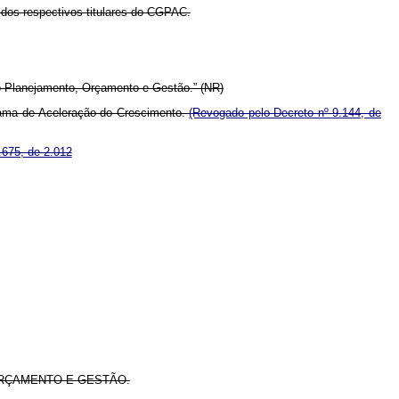
dos respectivos titulares do CGPAC.
do Planejamento, Orçamento e Gestão.” (NR)
rama de Aceleração do Crescimento.
(Revogado pelo Decreto nº 9.144, de
.675, de 2.012
ORÇAMENTO E GESTÃO.