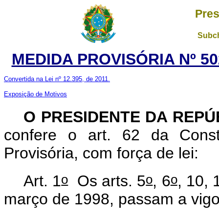
Pres
Subch
MEDIDA PROVISÓRIA Nº 50
Convertida na Lei nº 12.395, de 2011.
Exposição de Motivos
O PRESIDENTE DA REPÚ
confere o art. 62 da Const
Provisória, com força de lei:
o
o
o
Art. 1
Os arts. 5
, 6
, 10, 
março de 1998, passam a vigo