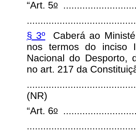
o
“Art. 5
...........................
.......................................
§ 3º
Caberá ao Ministér
nos termos do inciso 
Nacional do Desporto, 
no art. 217 da Constitui
.......................................
(NR)
o
“Art. 6
...........................
........................................