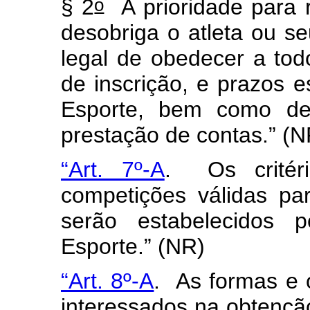
o
§ 2
A prioridade para 
desobriga o atleta ou s
legal de obedecer a tod
de inscrição, e prazos e
Esporte, bem como de 
prestação de contas.”
(N
“Art. 7º-A
.
Os crité
competições válidas p
serão estabelecidos 
Esporte.”
(NR)
“Art. 8º-A
.
As formas e 
interessados na obtençã