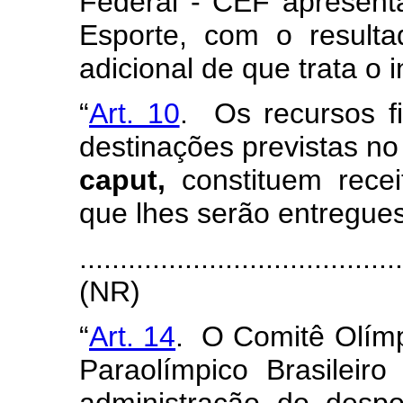
Federal - CEF apresenta
Esporte, com o resulta
adicional de que trata o i
“
Art. 10
. Os recursos f
destinações previstas no i
caput,
constituem receit
que lhes serão entregue
.......................................
(NR)
“
Art. 14
. O Comitê Olímp
Paraolímpico Brasileir