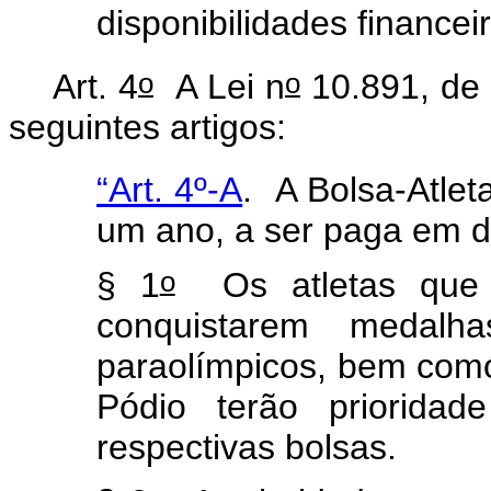
disponibilidades financei
o
o
Art. 4
A Lei n
10.891, de 
seguintes artigos:
“Art. 4º-A
.
A Bolsa-Atlet
um ano, a ser paga em 
o
§ 1
Os atletas que j
conquistarem medalh
paraolímpicos, bem como 
Pódio terão priorida
respectivas bolsas.