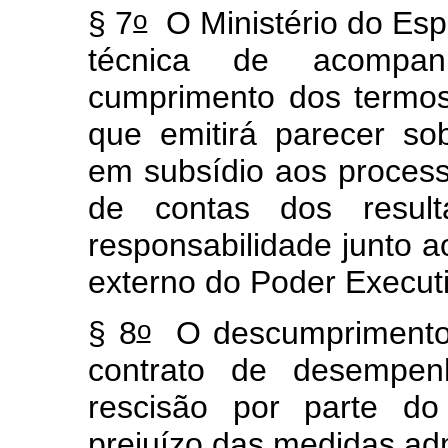
o
§ 7
O Ministério do Esp
técnica de acompa
cumprimento dos termo
que emitirá parecer so
em subsídio aos process
de contas dos resul
responsabilidade junto a
externo do Poder Execu
o
§ 8
O descumprimento i
contrato de desempe
rescisão por parte do
prejuízo das medidas adm