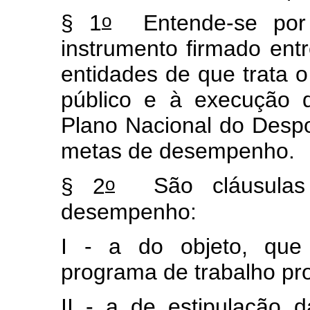
o
§ 1
Entende-se po
instrumento firmado entr
entidades de que trata 
público e à execução d
Plano Nacional do Desp
metas de desempenho.
o
§ 2
São cláusulas
desempenho:
I - a do objeto, que 
programa de trabalho pro
II - a de estipulação 