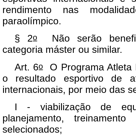
rendimento nas modalida
paraolímpico.
o
§ 2
Não serão benefici
categoria máster ou similar.
o
Art. 6
O Programa Atleta P
o resultado esportivo de a
internacionais, por meio das s
I - viabilização de equi
planejamento, treinament
selecionados;