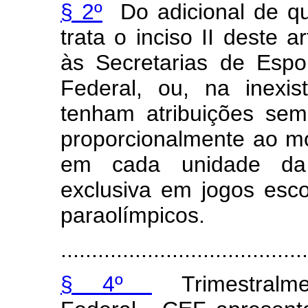
§ 2º
Do adicional de qu
trata o inciso II deste 
às Secretarias de Espo
Federal, ou, na inexi
tenham atribuições sem
proporcionalmente ao m
em cada unidade da 
exclusiva em jogos esco
paraolímpicos.
.......................................
§ 4º
Trimestralm