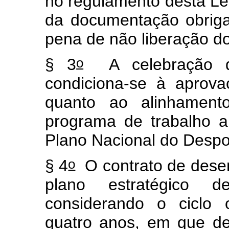
no regulamento desta Lei
da documentação obrigat
pena de não liberação do
o
§ 3
A celebração 
condiciona-se à aprova
quanto ao alinhamento
programa de trabalho a
Plano Nacional do Despo
o
§ 4
O contrato de des
plano estratégico d
considerando o ciclo 
quatro anos, em que de