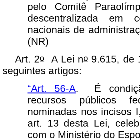
pelo Comitê Paraolímp
descentralizada em 
nacionais de administraç
(NR)
o
o
Art. 2
A Lei n
9.615, de 
seguintes artigos:
“Art. 56-A
. É condiçã
recursos públicos 
nominadas nos incisos I,
art. 13 desta Lei, cel
com o Ministério do Esp