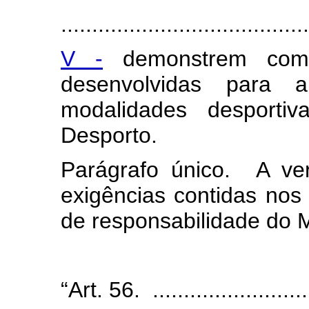
.......................................
V -
demonstrem compa
desenvolvidas para a
modalidades desporti
Desporto.
Parágrafo único. A ve
exigências contidas nos 
de responsabilidade do M
“Art. 56. ...........................