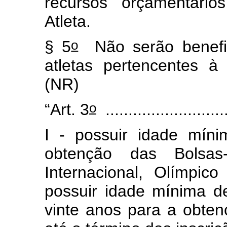
recursos orçamentário
Atleta.
o
§ 5
Não serão benefic
atletas pertencentes à 
(NR)
o
“Art. 3
...........................
I - possuir idade mín
obtenção das Bolsas-
Internacional, Olímpic
possuir idade mínima 
vinte anos para a obtenç