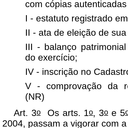
com cópias autenticadas
I - estatuto registrado em
II - ata de eleição de sua 
III - balanço patrimoni
do exercício;
IV - inscrição no Cadastr
V - comprovação da reg
(NR)
o
o
o
Art. 3
Os arts. 1
, 3
e 5
2004, passam a vigorar com a