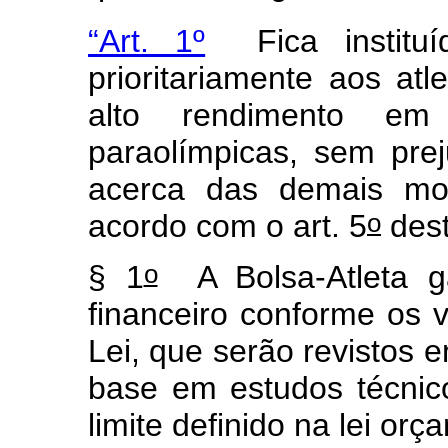
“Art. 1º
Fica instituíd
prioritariamente aos atl
alto
rendimento em
paraolímpicas, sem prej
acerca das demais mod
o
acordo com o art. 5
dest
o
§ 1
A Bolsa-Atleta gar
financeiro conforme os 
Lei, que serão revistos 
base em estudos técnic
limite definido na lei orç