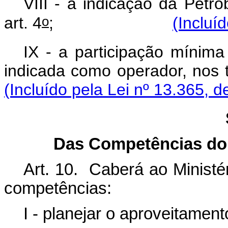
VIII - a indicação da Petr
o
art. 4
;
(Incluí
IX - a participação mínim
indicada como operador, nos 
(Incluído pela Lei nº 13.365, d
Das Competências do 
Art. 10. Caberá ao Ministé
competências:
I - planejar o aproveitament