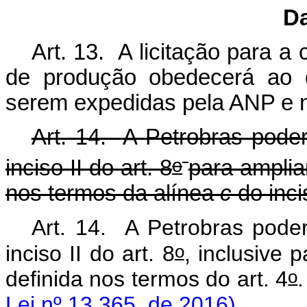
Da
Art. 13. A licitação para a
de produção obedecerá ao d
serem expedidas pela ANP e no
Art. 14. A Petrobras poderá
o
inciso II do art. 8
para amplia
nos termos da alínea
c
do incis
Art. 14. A Petrobras poderá
o
inciso II do art. 8
, inclusive 
o
definida nos termos do art. 4
Lei nº 13.365, de 2016)