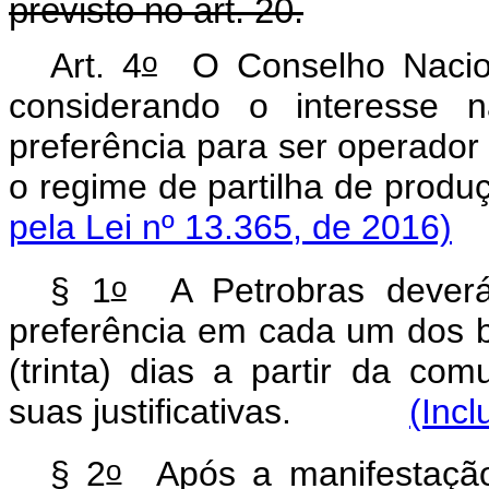
previsto no art. 20.
o
Art. 4
O Conselho Naciona
considerando o interesse n
preferência para ser operador
o regime de partilh
pela Lei nº 13.365, de 2016)
o
§ 1
A Petrobras deverá 
preferência em cada um dos b
(trinta) dias a partir da c
suas justificativas.
(Incl
o
§ 2
Após a manifestação