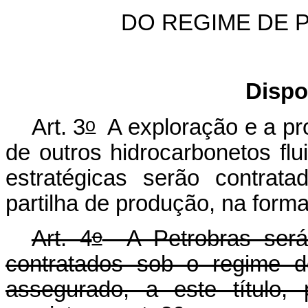
DO REGIME DE 
Dispo
o
Art. 3
A exploração e a pro
de outros hidrocarbonetos fl
estratégicas serão contrat
partilha de produção, na forma
o
Art. 4
A Petrobras será 
contratados sob o regime d
assegurado, a este título,