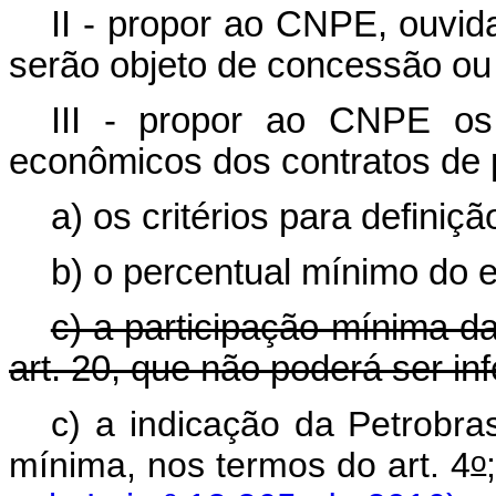
II - propor ao CNPE, ouvid
serão objeto de concessão ou 
III - propor ao CNPE os
econômicos dos contratos de p
a) os critérios para defini
b) o percentual mínimo do 
c) a participação mínima d
art. 20, que não poderá ser inf
c) a indicação da Petrobra
o
mínima, nos termos do art. 4