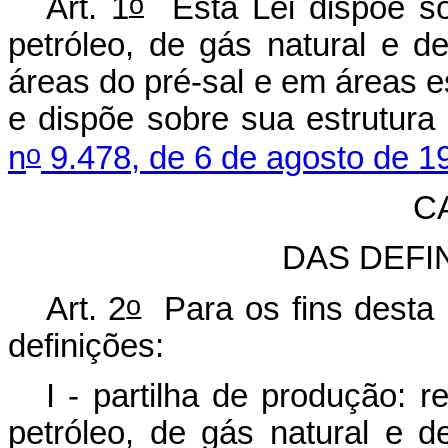
o
Art. 1
Esta Lei dispõe so
petróleo, de gás natural e d
áreas do pré-sal e em áreas es
e dispõe sobre sua estrutura 
o
n
9.478, de 6 de agosto de 1
CA
DAS DEFI
o
Art. 2
Para os fins desta 
definições:
I - partilha de produção: 
petróleo, de gás natural e d