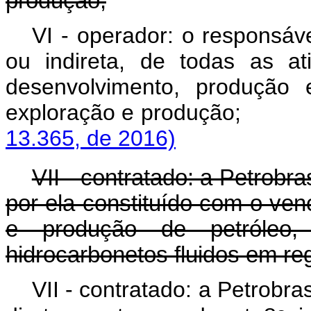
produção;
VI - operador: o responsáv
ou indireta, de todas as at
desenvolvimento, produção 
exploração e pro
13.365, de 2016)
VII - contratado: a Petrobr
por ela constituído com o ven
e produção de petróleo
hidrocarbonetos fluidos em re
VII - contratado: a Petrobra