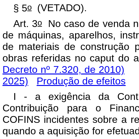
o
§ 5
(VETADO).
o
Art. 3
No caso de venda no
de máquinas, aparelhos, ins
de materiais de construção p
obras referidas no
caput
do ar
Decreto nº 7.320, de 2010)
2025)
Produção de efeitos
I - a exigência da Cont
Contribuição para o Finan
COFINS incidentes sobre a re
quando a aquisição for efetuad