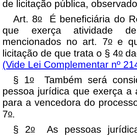
de licitação pública, observad
o
Art. 8
É beneficiária do Re
que exerça atividade de
o
mencionados no art. 7
e qu
o
licitação de que trata o § 4
daq
(Vide Lei Complementar nº 21
o
§ 1
Também será conside
pessoa jurídica que exerça a 
para a vencedora do processo 
o
7
.
o
§ 2
As pessoas jurídica