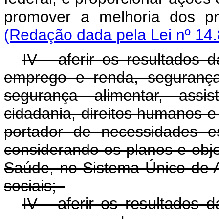
promover a melhoria dos pr
(Redação dada pela Lei nº 14.
IV - aferir os resultados 
emprego e renda, segurança
segurança alimentar, assis
cidadania, direitos humanos e 
portador de necessidades e
considerando os planos e obje
Saúde, no Sistema Único de As
sociais;
IV - aferir os resultados 