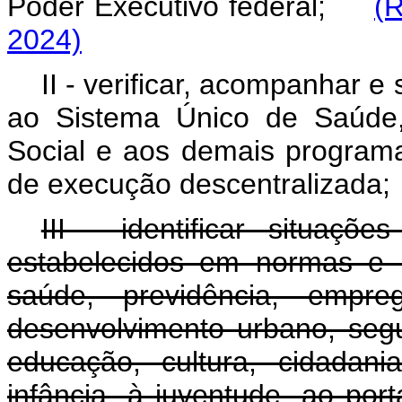
Poder Executivo federal;
(R
2024)
II - verificar, acompanhar e
ao Sistema Único de Saúde,
Social e aos demais programa
de execução descentralizada;
III - identificar situa
estabelecidos em normas e l
saúde, previdência, empre
desenvolvimento urbano, segur
educação, cultura, cidadan
infância, à juventude, ao por