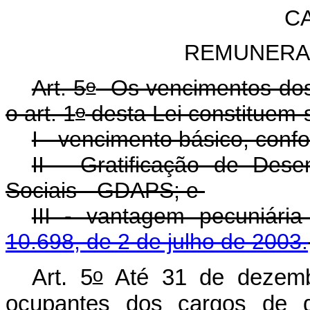
CA
REMUNERA
o
Art. 5
Os vencimentos dos 
o
o art. 1
desta Lei constituem-
I - vencimento básico, conf
II - Gratificação de Des
Sociais - GDAPS; e
III - vantagem pecuniária
10.698, de 2 de julho de 2003.
o
Art. 5
Até 31 de dezemb
ocupantes dos cargos de q