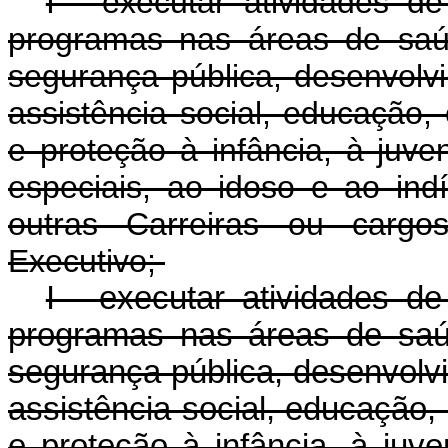
I - executar atividades de
programas nas áreas de saú
segurança pública, desenvolv
assistência social, educação, 
e proteção à infância, à juv
especiais, ao idoso e ao ind
outras Carreiras ou cargo
Executivo;
I - executar atividades de
programas nas áreas de saú
segurança pública, desenvolv
assistência social, educação, 
e proteção à infância, à juv