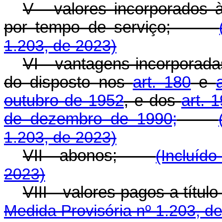
V - valores incorporados à
por tempo de serviço;
1.203, de 2023)
VI - vantagens incorporada
do disposto nos
art. 180
e
outubro de 1952
, e dos
art. 
de dezembro de 1990;
1.203, de 2023)
VII - abonos;
(Incluído
2023)
VIII - valores pagos a tí
Medida Provisória nº 1.203, d