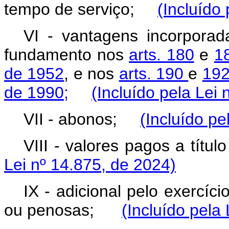
tempo de serviço;
(Incluído
VI - vantagens incorpora
fundamento nos
arts. 180
e
1
de 1952
, e nos
arts. 190
e
192
de 1990;
(Incluído pela Lei
VII - abonos;
(Incluído pe
VIII - valores pagos a tí
Lei nº 14.875, de 2024)
IX - adicional pelo exercíci
ou penosas;
(Incluído pela