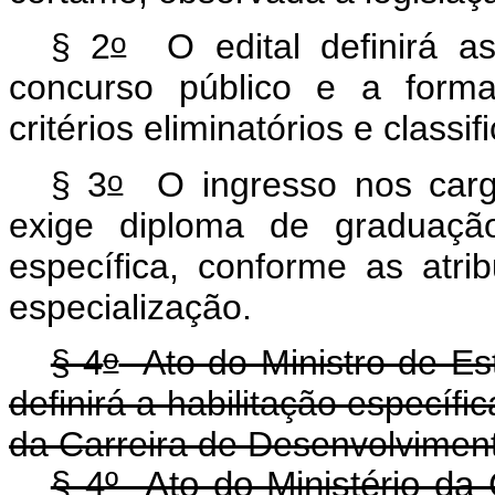
o
§ 2
O edital definirá as
concurso público e a form
critérios eliminatórios e classif
o
§ 3
O ingresso nos carg
exige diploma de graduação
específica, conforme as atr
especialização.
o
§ 4
Ato do Ministro de Est
definirá a habilitação específi
da Carreira de Desenvolviment
§ 4º Ato do Ministério da