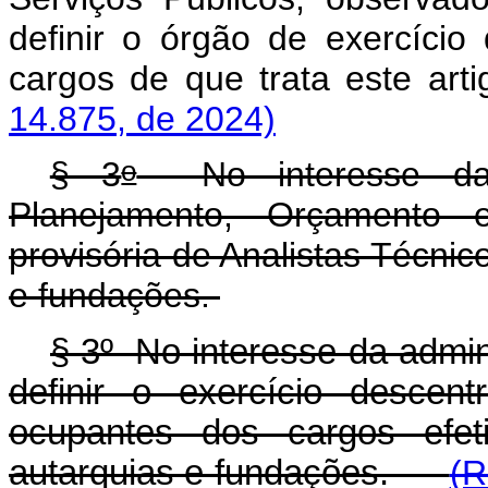
definir o órgão de exercício
cargos de que trata este 
14.875, de 2024)
o
§ 3
No interesse da a
Planejamento, Orçamento e
provisória de Analistas Técnic
e fundações.
§ 3º No interesse da admin
definir o exercício descent
ocupantes dos cargos efe
autarquias e fundações.
(R