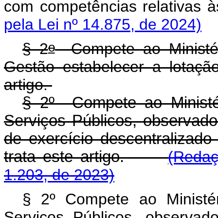
com competências relativas à
pela Lei nº 14.875, de 2024)
o
§ 2
Compete ao Ministér
Gestão estabelecer a lotaçã
artigo.
§ 2º Compete ao Ministé
Serviços Públicos, observado 
de exercício descentralizad
trata este artigo.
(Redaç
1.203, de 2023)
§ 2º Compete ao Ministé
Serviços Públicos, observad