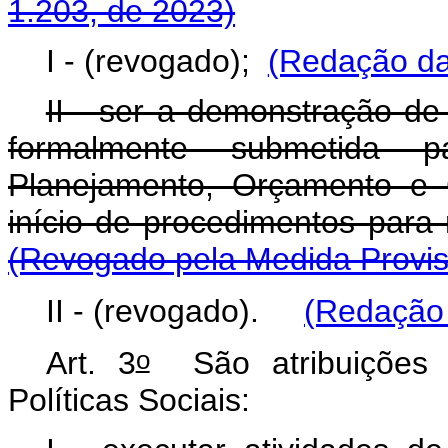
1.203, de 2023)
I - (revogado);
(Redação da
II - ser a demonstração de 
formalmente submetida p
Planejamento, Orçamento e 
início de procedimentos para
(Revogado pela Medida Provisó
II - (revogado).
(Redação 
o
Art. 3
São atribuições d
Políticas Sociais: