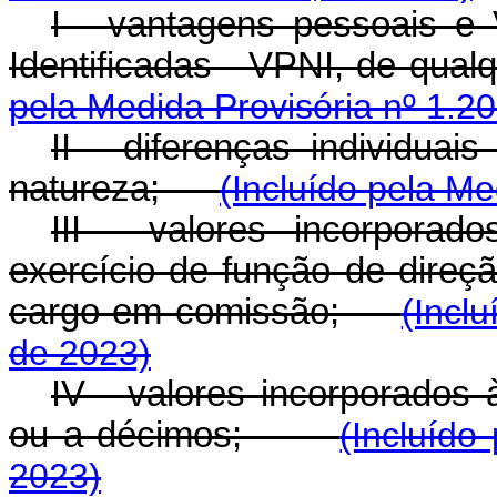
I - vantagens pessoais e
Identificadas - VPNI, de qu
pela Medida Provisória nº 1.2
II - diferenças individuai
natureza;
(Incluído pela Me
III - valores incorpora
exercício de função de direç
cargo em comissão;
(Incl
de 2023)
IV - valores incorporados 
ou a décimos;
(Incluído
2023)