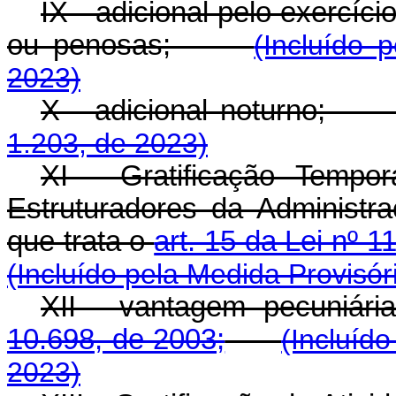
IX - adicional pelo exercíci
ou penosas;
(Incluído 
2023)
X - adicional noturno
1.203, de 2023)
XI - Gratificação Tempo
Estruturadores da Administr
que trata o
art. 15 da Lei nº 
(Incluído pela Medida Provisór
XII - vantagem pecuniária
10.698, de 2003;
(Incluíd
2023)