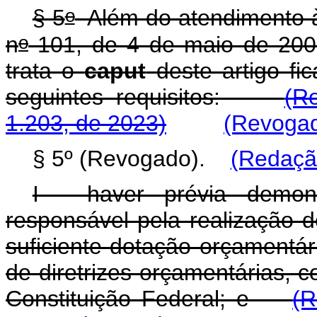
o
§ 5
Além do atendimento à
o
n
101, de 4 de maio de 200
trata o
caput
deste artigo fi
seguintes requisitos:
(R
1.203, de 2023)
(Revogad
§ 5º (Revogado).
(Redação
I - haver prévia demons
responsável pela realização d
suficiente dotação orçamentári
de diretrizes orçamentárias, 
Constituição Federal; e
(R