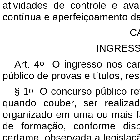
atividades de controle e av
contínua e aperfeiçoamento das
C
INGRES
o
Art. 4
O ingresso nos car
público de provas e títulos, re
o
§ 1
O concurso público re
quando couber, ser realiza
organizado em uma ou mais fas
de formação, conforme dis
certame, observada a legislaç