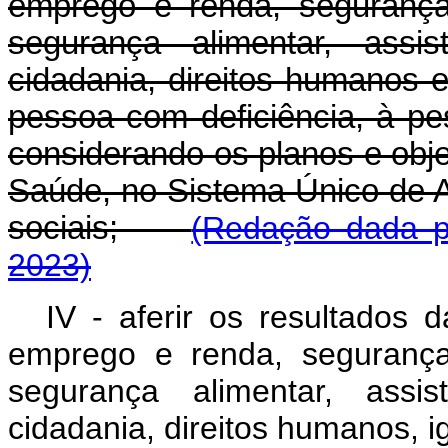
emprego e renda, segurança
segurança alimentar, assis
cidadania, direitos humanos e
pessoa com deficiência, à pe
considerando os planos e obje
Saúde, no Sistema Único de As
sociais;
(Redação dada pe
2023)
IV - aferir os resultados 
emprego e renda, segurança
segurança alimentar, assis
cidadania, direitos humanos, ig