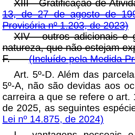
XIII - Gratificação de Ativ
13, de 27 de agosto de 19
Provisória nº 1.203, de 2023)
XIV - outros adicionais e 
natureza, que não estejam exp
F.
(Incluído pela Medida Pr
Art. 5º-D. Além das parcela
5º-A, não são devidas aos o
carreira a que se refere o art. 
de 2025, as seguintes espé
Lei nº 14.875, de 2024)
I - vantagens pessoais 