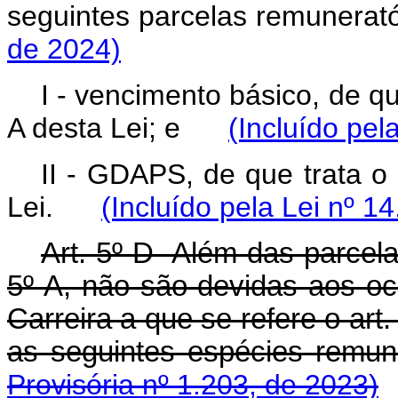
seguintes parcelas remuner
de 2024)
I - vencimento básico, de qu
A desta Lei; e
(Incluído pel
II - GDAPS, de que trata o 
Lei.
(Incluído pela Lei nº 1
Art. 5º-D Além das parcela
5º-A, não são devidas aos o
Carreira a que se refere o art.
as seguintes espécies rem
Provisória nº 1.203, de 2023)