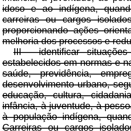
idoso e ao indígena, quand
carreiras ou cargos isolad
proporcionando ações orient
melhoria dos processos e red
III - identificar situa
estabelecidos em normas e na
saúde, previdência, empre
desenvolvimento urbano, segur
educação, cultura, cidadan
infância, à juventude, à pess
à população indígena, quan
Carreiras ou cargos isolad