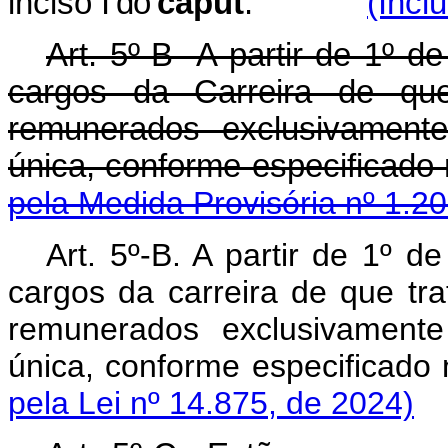
inciso
I do
caput
.
(Incl
Art. 5º-B A partir de 1º d
cargos da Carreira de qu
remunerados exclusivamente
única, conforme especificado
pela Medida Provisória nº 1.2
Art. 5º-B. A partir de 1º 
cargos da carreira de que tra
remunerados exclusivamente
única, conforme especificado
pela Lei nº 14.875, de 2024)