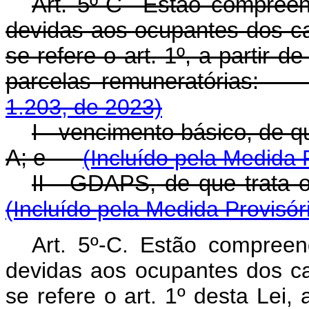
Art. 5º-C Estão compreen
devidas aos ocupantes dos ca
se refere o art. 1º, a partir d
parcelas remuneratórias
1.203, de 2023)
I - vencimento básico, de qu
A; e
(Incluído pela Medida 
II -
GDAPS,
de que trata o
(Incluído pela Medida Provisór
Art. 5º-C. Estão compree
devidas aos ocupantes dos ca
se refere o art. 1º desta Lei, 