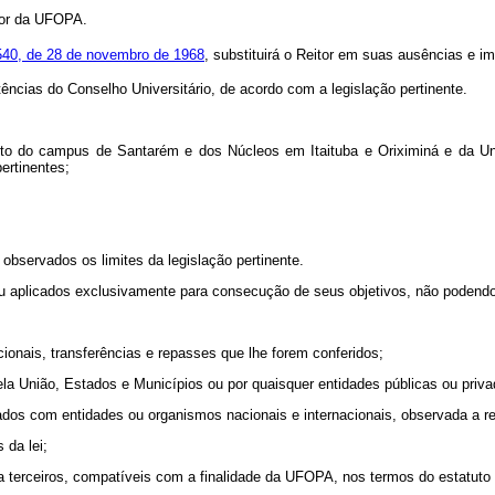
itor da UFOPA.
40, de 28 de novembro de 1968
, substituirá o Reitor em suas ausências e i
cias do Conselho Universitário, de acordo com a legislação pertinente.
nto do
campus
de Santarém e dos Núcleos em Itaituba e Oriximiná e da Un
pertinentes;
observados os limites da legislação pertinente.
ou aplicados exclusivamente para consecução de seus objetivos, não podendo
ionais, transferências e repasses que lhe forem conferidos;
la União, Estados e Municípios ou por quaisquer entidades públicas ou priv
brados com entidades ou organismos nacionais e internacionais, observada a 
s da lei;
os a terceiros, compatíveis com a finalidade da UFOPA, nos termos do estatuto