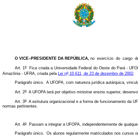
O VICE–PRESIDENTE DA REPÚBLICA,
no exercício do cargo 
o
Art. 1
Fica criada a Universidade Federal do Oeste do Pará - UFO
o
Amazônia - UFRA, criada pela
Lei n
10.611, de 23 de dezembro de 2002
.
Parágrafo único. A UFOPA, com natureza jurídica autárquica, vincul
o
Art. 2
A UFOPA terá por objetivo ministrar ensino superior, desenvo
o
Art. 3
A estrutura organizacional e a forma de funcionamento da UFO
normas pertinentes.
o
Art. 4
Passam a integrar a UFOPA, independentemente de qualquer f
Parágrafo único. Os alunos regularmente matriculados nos cursos o