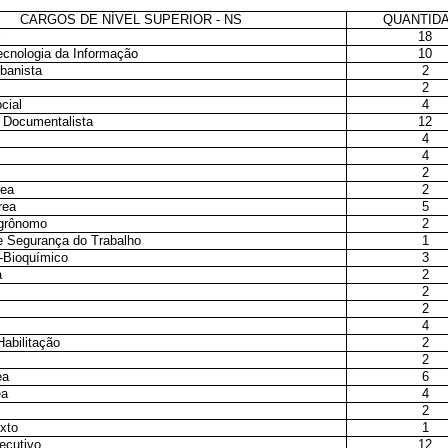
CARGOS DE NÍVEL SUPERIOR - NS
QUANTID
r
18
ecnologia da Informação
10
rbanista
2
2
cial
4
 - Documentalista
12
4
4
2
rea
2
rea
5
Agrônomo
2
e Segurança do Trabalho
1
-Bioquímico
3
a
2
2
2
4
Habilitação
2
2
ea
6
ea
4
2
xto
1
ecutivo
12