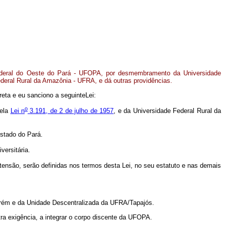
ederal do Oeste do Pará - UFOPA, por desmembramento da Universidade
deral Rural da Amazônia - UFRA, e dá outras providências.
eta e eu sanciono a seguinteLei:
o
pela
Lei n
3.191, de 2 de julho de 1957
, e da Universidade Federal Rural da
Estado do Pará.
versitária.
tensão, serão definidas nos termos desta Lei, no seu estatuto e nas demais
rém e da Unidade Descentralizada da UFRA/Tapajós.
ra exigência, a integrar o corpo discente da UFOPA.