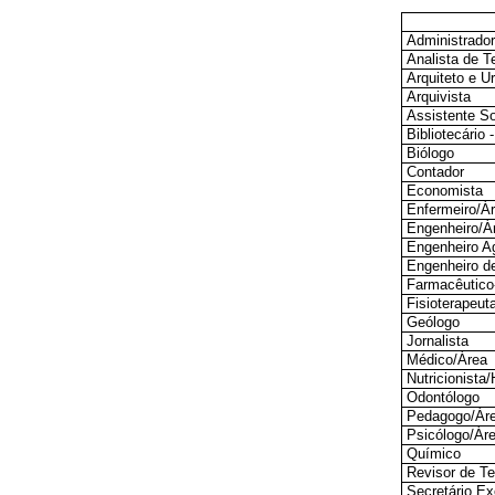
Administrado
Analista de T
Arquiteto e U
Arquivista
Assistente So
Bibliotecário
Biólogo
Contador
Economista
Enfermeiro/Á
Engenheiro/Á
Engenheiro 
Engenheiro d
Farmacêutico
Fisioterapeut
Geólogo
Jornalista
Médico/Área
Nutricionista/
Odontólogo
Pedagogo/Ár
Psicólogo/Ár
Químico
Revisor de Te
Secretário Ex