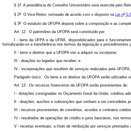
o
§ 1
A presidência do Conselho Universitário será exercida pelo Re
o
o
§ 2
O Vice-Reitor, nomeado de acordo com o disposto na
Lei n
5.5
o
§ 3
O estatuto da UFOPA disporá sobre a composição e as competên
Art. 12. O patrimônio da UFOPA será constituído por:
I - bens da UFPA e da UFRA, disponibilizados para o funcioname
formalizando-se a transferência nos termos da legislação e procedimentos 
II - bens e direitos que a UFOPA vier a adquirir ou incorporar;
III - doações ou legados que receber; e
IV - incorporações que resultem de serviços realizados pela UFOPA, 
Parágrafo único. Os bens e os direitos da UFOPA serão utilizados 
Art. 13. Os recursos financeiros da UFOPA serão provenientes de:
I - dotações consignadas no Orçamento Geral da União, créditos adic
II - doações, auxílios e subvenções que venham a ser concedidos pe
III - recursos provenientes de convênios, acordos e contratos cele
IV - resultados de operações de crédito e juros bancários, nos termo
V - receitas eventuais, a título de retribuição por serviços prestad