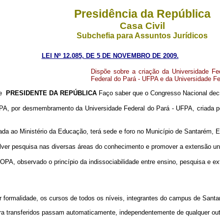
Presidência da República
Casa Civil
Subchefia para Assuntos Jurídicos
LEI Nº 12.085, DE 5 DE NOVEMBRO DE 2009.
Dispõe sobre a criação da Universidade F
Federal do Pará - UFPA e da Universidade Fe
de
PRESIDENTE DA REPÚBLICA
Faço saber que o Congresso Nacional decr
PA, por desmembramento da Universidade Federal do Pará - UFPA, criada 
ada ao Ministério da Educação, terá sede e foro no Município de Santarém, 
lver pesquisa nas diversas áreas do conhecimento e promover a extensão uni
PA, observado o princípio da indissociabilidade entre ensino, pesquisa e ex
ormalidade, os cursos de todos os níveis, integrantes do
campus
de Santa
ra transferidos passam automaticamente, independentemente de qualquer out