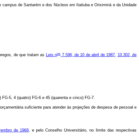
do
campus
de Santarém e dos Núcleos em Itaituba e Oriximiná e da Unidade
os
pregos, de que tratam as
Leis n
7.596, de 10 de abril de 1987
,
10.302, de
e) FG-5, 4 (quatro) FG-6 e 45 (quarenta e cinco) FG-7.
orçamentária suficiente para atender às projeções de despesa de pessoal e
vembro de 1968
, e pelo Conselho Universitário, no limite das respectivas