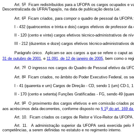
o
Art. 5
Ficam redistribuídos para a UFOPA os cargos ocupados e va
Descentralizada da UFRA/Tapajós, na data de publicação desta Lei.
o
Art. 6
Ficam criados, para compor o quadro de pessoal da UFOPA
I - 432 (quatrocentos e trinta e dois) cargos efetivos de professor da
II - 120 (cento e vinte) cargos efetivos técnico-administrativos de ní
III - 212 (duzentos e doze) cargos efetivos técnico-administrativos 
Parágrafo único. Aplicam-se aos cargos a que se refere o
caput
as
31 de outubro de 2001
, e
11.091, de 12 de janeiro de 2005
, bem como o regi
o
Art. 7
O ingresso nos cargos do Quadro de Pessoal efetivo da UFOP
o
Art. 8
Ficam criados, no âmbito do Poder Executivo Federal, os se
I - 41 (quarenta e um) Cargos de Direção - CD, sendo 1 (um) CD-1, 1
II - 170 (cento e setenta) Funções Gratificadas - FG, sendo 49 (quare
o
Art. 9
O provimento dos cargos efetivos e em comissão criados por 
o
aos acréscimos dela decorrentes, conforme disposto no
§ 1
do art. 169 da
Art. 10. Ficam criados os cargos de Reitor e Vice-Reitor da UFOPA
Art. 11. A administração superior da UFOPA será exercida pelo
competências, a serem definidas no estatuto e no regimento interno.