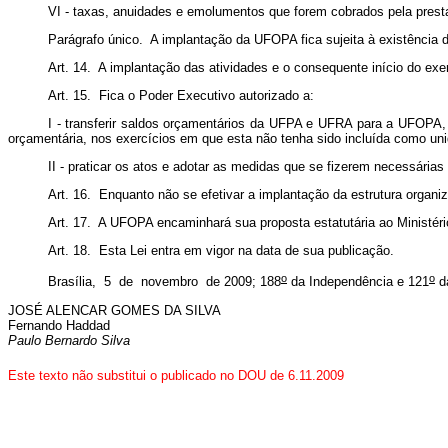
VI - taxas, anuidades e emolumentos que forem cobrados pela prest
Parágrafo único. A implantação da UFOPA fica sujeita à existência
Art. 14. A implantação das atividades e o consequente início do exer
Art. 15. Fica o Poder Executivo autorizado a:
I - transferir saldos orçamentários da UFPA e UFRA para a UFOPA,
orçamentária, nos exercícios em que esta não tenha sido incluída como uni
II - praticar os atos e adotar as medidas que se fizerem necessária
Art. 16. Enquanto não se efetivar a implantação da estrutura organi
Art. 17. A UFOPA encaminhará sua proposta estatutária ao Ministéri
Art. 18. Esta Lei entra em vigor na data de sua publicação.
o
o
Brasília, 5 de novembro de 2009; 188
da Independência e 121
d
JOSÉ ALENCAR GOMES DA SILVA
Fernando Haddad
Paulo Bernardo Silva
Este texto não substitui o publicado no DOU de 6.11.2009