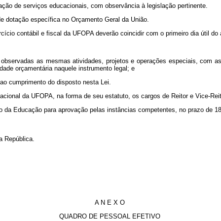
ação de serviços educacionais, com observância à legislação pertinente.
 de dotação específica no Orçamento Geral da União.
cício contábil e fiscal da UFOPA deverão coincidir com o primeiro dia útil do
 observadas as mesmas atividades, projetos e operações especiais, com as
dade orçamentária naquele instrumento legal; e
s ao cumprimento do disposto nesta Lei.
zacional da UFOPA, na forma de seu estatuto, os cargos de Reitor e Vice-Rei
o da Educação para aprovação pelas instâncias competentes, no prazo de 180
a República.
A N E X O
QUADRO DE PESSOAL EFETIVO