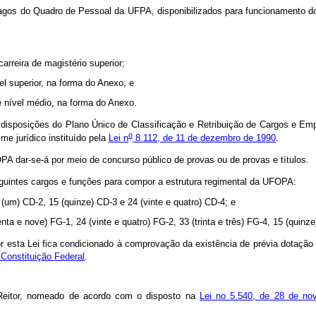
gos do Quadro de Pessoal da UFPA, disponibilizados para funcionamento 
:
 carreira de magistério superior;
vel superior, na forma do Anexo; e
de nível médio, na forma do Anexo.
 disposições do Plano Único de Classificação e Retribuição de Cargos e Em
o
me jurídico instituído pela
Lei n
8.112, de 11 de dezembro de 1990
.
A dar-se-á por meio de concurso público de provas ou de provas e títulos.
guintes cargos e funções para compor a estrutura regimental da UFOPA:
 (um) CD-2, 15 (quinze) CD-3 e 24 (vinte e quatro) CD-4; e
nta e nove) FG-1, 24 (vinte e quatro) FG-2, 33 (trinta e três) FG-4, 15 (quinz
esta Lei fica condicionado à comprovação da existência de prévia dotação 
 Constituição Federal
.
.
 Reitor, nomeado de acordo com o disposto na
Lei no 5.540, de 28 de no